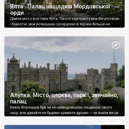
Ялта . Палац нащадків Мордовської
орди
Дивне місто все таки Ялта. Такого контрасту між багатством
і бідністю, між розкішшю і розрухою в Україні більше не
знайдеш.
Алупка. Місто, церква, парк і, звичайно,
палац
Князь Воронцов був чи не найвідомішою людиною свого
часу, але давайте не будемо кривити душею – чи знали ви це
прізвище до відвідин Алупки? Мабуть все таки ні.