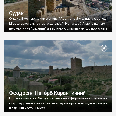
Судак
Судак... Вже чую крики в спину: "Ааа, попса! Муляжна фортеця!
Місце,туристами затерте до дір!..." Но то шо? А мене ще там
не було, ну не "дірявив" я там нічого... принаймні до цього літа.
Феодосія. Пагорб Карантинний
Головна памятка Феодосії - Генуезька фортеця знаходиться в
старому районі - на Карантинному пагорбі, який підноситься в
південній частині міста.