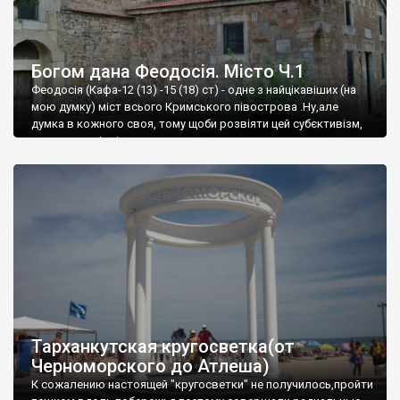
Богом дана Феодосія. Місто Ч.1
Феодосія (Кафа-12 (13) -15 (18) ст) - одне з найцікавіших (на
мою думку) міст всього Кримського півострова .Ну,але
думка в кожного своя, тому щоби розвіяти цей субєктивізм,
запрошую відвідати це
Тарханкутская кругосветка(от
Черноморского до Атлеша)
К сожалению настоящей "кругосветки" не получилось,пройти