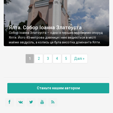
Ялта. Собор Іоанна Златоуста
Собор Іоанна Златоуста – одна із перших мурованих споруд
Ялти. Його 45-метрова дзвіниця і нині видніється в місті
майже звідусіль, а колись це була висотна домінанта Ялти.
1
2
3
4
5
Далі »
Станьте нашим автором