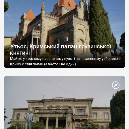
Утьос. Кримський палац грузинської
княгині
Майже у кожному населеному пункті на південному узбережжі
Криму є свій палац (а часто і не один).