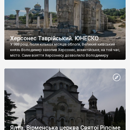
Херсонес Таврійський. ЮНЕСКО
У 988 році, після кількох місяців облоги, Великий київський
князь Володимир захопив Херсонес, візантійське, на той час,
місто. Саме взяття Херсонесу дозволило Володимиру
диктувати свої умови візантійському імператору Василю ІІ, та
одружитися з його дочкою Ганною. Цього ж року, в
Херсонесі Володимир-язичник, став Василем-християнином.
А потім було Хрещення Русі. На честь Херсонесу Таврійського
названо місто […]
Ялта. Вірменська церква Святої Ріпсіме