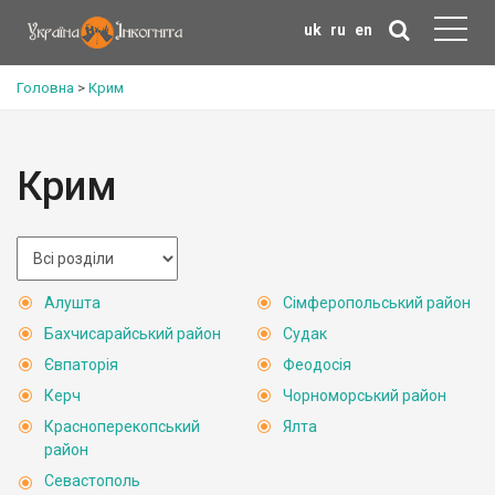
uk
ru
en
Головна
>
Крим
Крим
Алушта
Сімферопольський район
Бахчисарайський район
Судак
Євпаторія
Феодосія
Керч
Чорноморський район
Красноперекопський
Ялта
район
Севастополь