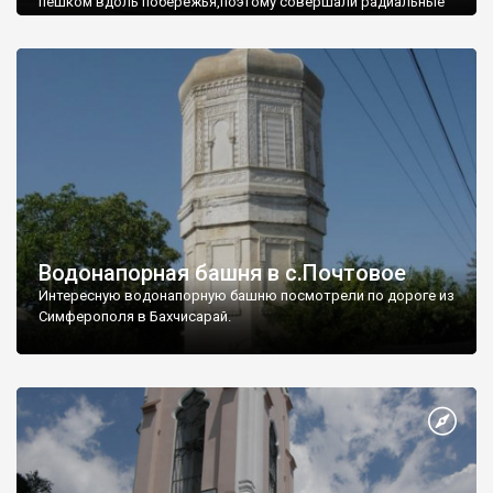
пешком вдоль побережья,поэтому совершали радиальные
вылазки из Оленевки.
Водонапорная башня в с.Почтовое
Интересную водонапорную башню посмотрели по дороге из
Симферополя в Бахчисарай.