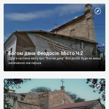
Богом дана Феодосія. Місто Ч.2
Друга частина звіту про "Богом дану" Феодосію буде не менш
насиченою ніж перша.