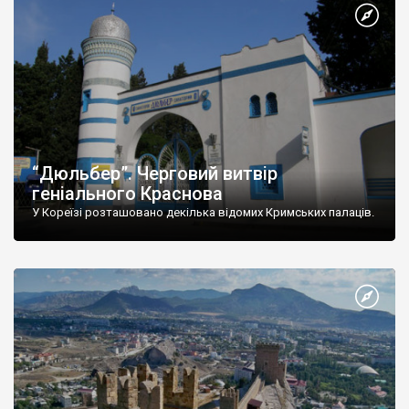
“Дюльбер”. Черговий витвір
геніального Краснова
У Кореїзі розташовано декілька відомих Кримських палаців.