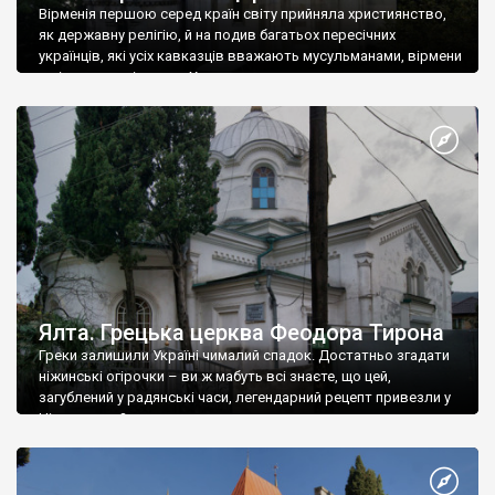
Вірменія першою серед країн світу прийняла християнство,
як державну релігію, й на подив багатьох пересічних
українців, які усіх кавказців вважають мусульманами, вірмени
є відданими вірянами Христа
Ялта. Грецька церква Феодора Тирона
Греки залишили Україні чималий спадок. Достатньо згадати
ніжинські огірочки – ви ж мабуть всі знаєте, що цей,
загублений у радянські часи, легендарний рецепт привезли у
Ніжин греки?