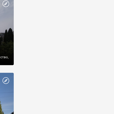
же
нство,