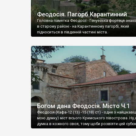
Феодосія. Пагорб Карантинний
Головна памятка Феодосії - Генуезька фортеця знах
в старому районі - на Карантинному пагорбі, який
підноситься в південній частині міста.
Богом дана Феодосія. Місто Ч.1
Феодосія (Кафа-12 (13) -15 (18) ст) - одне з найцікаві
мою думку) міст всього Кримського півострова .Ну,
думка в кожного своя, тому щоби розвіяти цей субєк
запрошую відвідати це