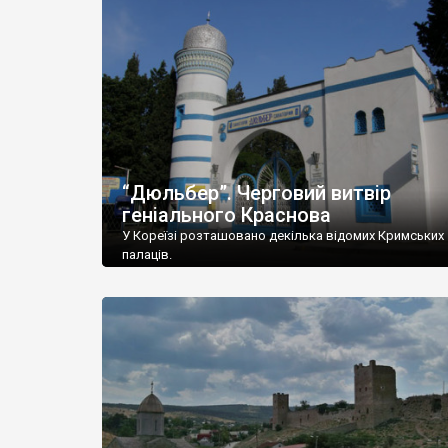
“Дюльбер”. Черговий витвір
геніального Краснова
У Кореїзі розташовано декілька відомих Кримських
палаців.