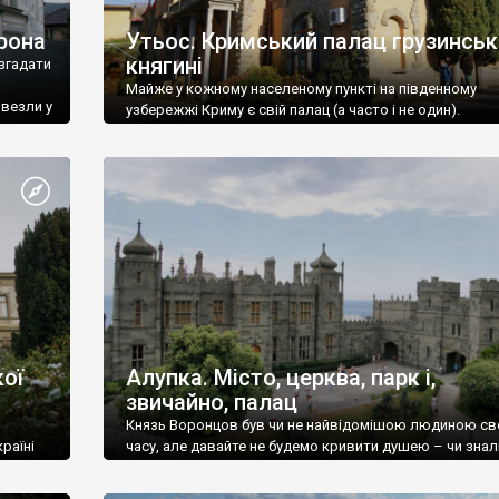
рона
Утьос. Кримський палац грузинськ
княгині
згадати
Майже у кожному населеному пункті на південному
ивезли у
узбережжі Криму є свій палац (а часто і не один).
ої
Алупка. Місто, церква, парк і,
звичайно, палац
Князь Воронцов був чи не найвідомішою людиною св
раїні
часу, але давайте не будемо кривити душею – чи знал
це прізвище до відвідин Алупки? Мабуть все таки ні.