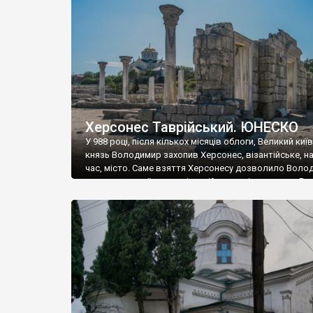
музею «Новгородський музей-заповідник» сотні арт
візантійської доби. Раритети викрадені з фондів об’
культурної спадщини ЮНЕСКО «Херсонеса Таврійсько
Офіційно – на виставку «Золото Візантії», але експер
влада в Україні вважають це лише […]
Херсонес Таврійський. ЮНЕСКО
У 988 році, після кількох місяців облоги, Великий киї
князь Володимир захопив Херсонес, візантійське, на
час, місто. Саме взяття Херсонесу дозволило Воло
диктувати свої умови візантійському імператору Вас
та одружитися з його дочкою Ганною. Цього ж року,
Херсонесі Володимир-язичник, став Василем-
християнином. А потім було Хрещення Русі. На честь
Херсонесу Таврійського названо місто […]