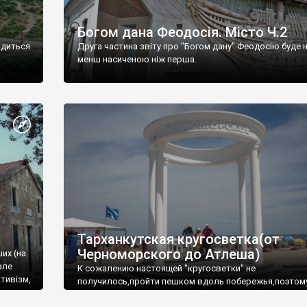
Богом дана Феодосія. Місто Ч.2
одиться
Друга частина звіту про "Богом дану" Феодосію буде 
менш насиченою ніж перша.
Тарханкутская кругосветка(от
Черноморского до Атлеша)
ших (на
але
К сожалению настоящей "кругосветки" не
тивізм,
получилось,пройти пешком вдоль побережья,поэтом
совершали радиальные вылазки из Оленевки.