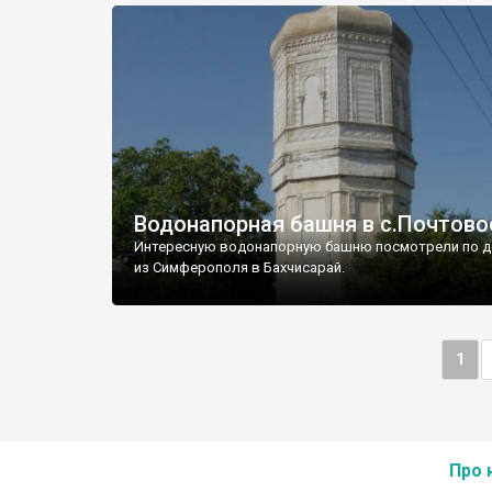
Водонапорная башня в с.Почтово
Интересную водонапорную башню посмотрели по д
из Симферополя в Бахчисарай.
1
Про 