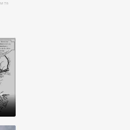
им та
ора і
є
го типу,
ей-
рний
ста:
 райони
від 2
I
і,
рукти,
 котрі