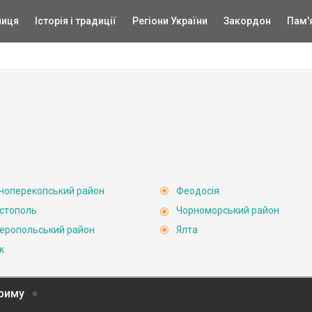
ниця
Історія і традиції
Регіони України
Закордон
Пам'
ноперекопський район
Феодосія
стополь
Чорноморський район
еропольський район
Ялта
к