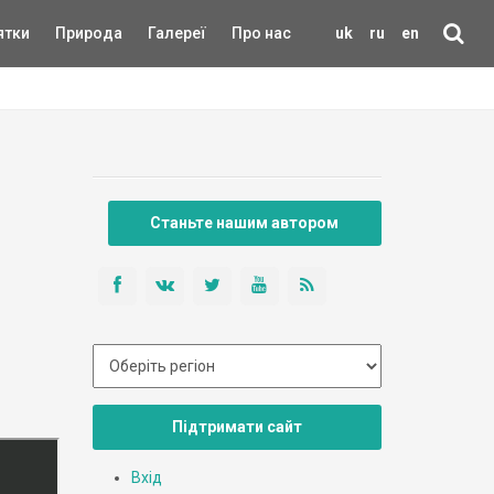
ятки
Природа
Галереї
Про нас
uk
ru
en
Станьте нашим автором
Підтримати сайт
Вхід