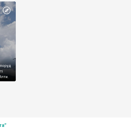
споруд
ті
Ялти.
та”