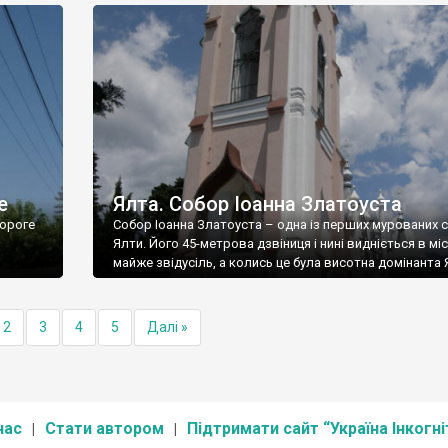
е
Ялта. Собор Іоанна Златоуста
ороге
Собор Іоанна Златоуста – одна із перших мурованих 
Ялти. Його 45-метрова дзвіниця і нині видніється в міс
майже звідусіль, а колись це була висотна домінанта 
2
3
4
5
Далі »
нас
Стати автором
Підтримати сайт “Україна Інкогні