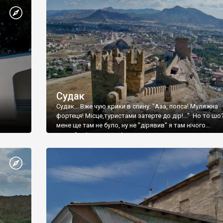
Судак
Судак... Вже чую крики в спину: "Ааа, попса! Муляжна
фортеця! Місце,туристами затерте до дір!..." Но то шо
мене ще там не було, ну не "дірявив" я там нічого...
принаймні до цього літа.