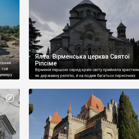
ефактів
називаються «повстяками» (postaki)…” “Вино. Крим
єкту
виробляє відмінне вино і його вдосталь: воно все ду
го».
легке біле і дуже […]
ти та
Ялта. Вірменська церква Святої
Ріпсіме
вський
 той
Вірменія першою серед країн світу прийняла христия
димиру
як державну релігію, й на подив багатьох пересічних
илю ІІ,
українців, які усіх кавказців вважають мусульманами,
 в
вірмени є відданими вірянами Христа