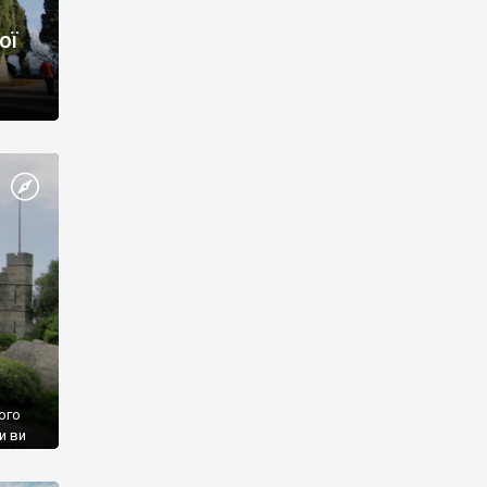
ої
ого
и ви