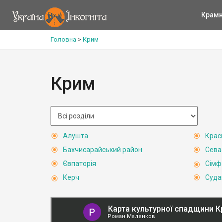
Крам
Головна
>
Крим
Крим
Алушта
Крас
Бахчисарайський район
Сева
Євпаторія
Сімф
Керч
Суда