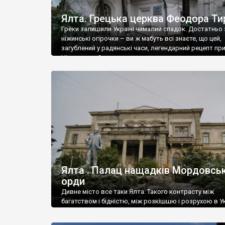
Ялта. Грецька церква Феодора Ти
Греки залишили Україні чималий спадок. Достатньо 
ніжинські огірочки – ви ж мабуть всі знаєте, що цей,
загублений у радянські часи, легендарний рецепт пр
Ніжин греки?
Ялта . Палац нащадків Мордовськ
орди
Дивне місто все таки Ялта. Такого контрасту між
багатством і бідністю, між розкішшю і розрухою в Ук
більше не знайдеш.