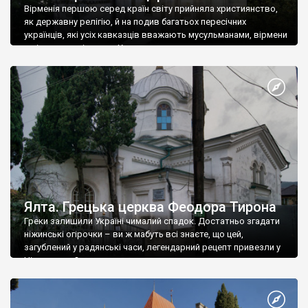
Вірменія першою серед країн світу прийняла християнство,
як державну релігію, й на подив багатьох пересічних
українців, які усіх кавказців вважають мусульманами, вірмени
є відданими вірянами Христа
Ялта. Грецька церква Феодора Тирона
Греки залишили Україні чималий спадок. Достатньо згадати
ніжинські огірочки – ви ж мабуть всі знаєте, що цей,
загублений у радянські часи, легендарний рецепт привезли у
Ніжин греки?