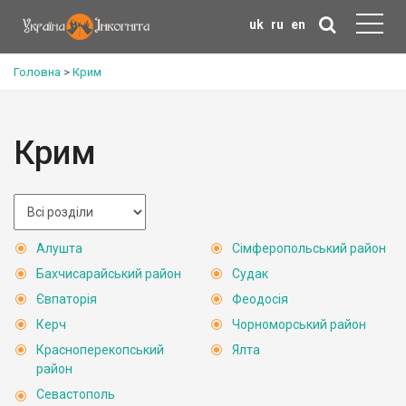
uk
ru
en
Головна
>
Крим
Крим
Алушта
Сімферопольський район
Бахчисарайський район
Судак
Євпаторія
Феодосія
Керч
Чорноморський район
Красноперекопський
Ялта
район
Севастополь