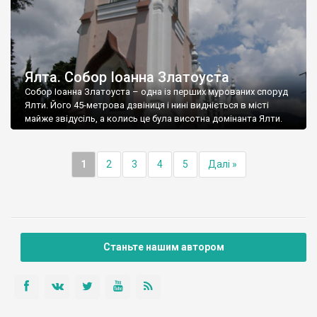
Ялта. Собор Іоанна Златоуста
Собор Іоанна Златоуста – одна із перших мурованих споруд
Ялти. Його 45-метрова дзвіниця і нині видніється в місті
майже звідусіль, а колись це була висотна домінанта Ялти.
1
2
3
4
5
Далі »
Станьте нашим автором