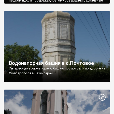
пешком вдоль побережья,поэтому совершали радиальные
вылазки из Оленевки.
Водонапорная башня в с.Почтовое
Интересную водонапорную башню посмотрели по дороге из
Симферополя в Бахчисарай.