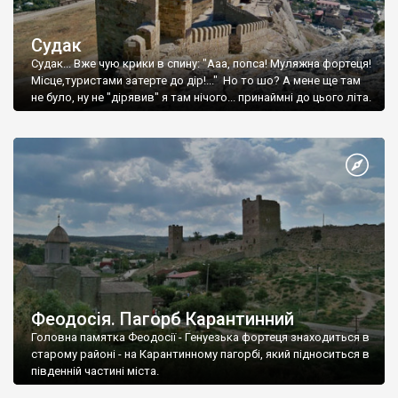
Судак
Судак... Вже чую крики в спину: "Ааа, попса! Муляжна фортеця!
Місце,туристами затерте до дір!..." Но то шо? А мене ще там
не було, ну не "дірявив" я там нічого... принаймні до цього літа.
Феодосія. Пагорб Карантинний
Головна памятка Феодосії - Генуезька фортеця знаходиться в
старому районі - на Карантинному пагорбі, який підноситься в
південній частині міста.