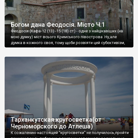
Богом дана Феодосія. Місто Ч.1
Феодосія (Кафа-12 (13) -15 (18) ст) - одне з найцікавіших (на
мою думку) міст всього Кримського півострова .Ну,але
думка в кожного своя, тому щоби розвіяти цей субєктивізм,
запрошую відвідати це
Тарханкутская кругосветка(от
Черноморского до Атлеша)
К сожалению настоящей "кругосветки" не получилось,пройти