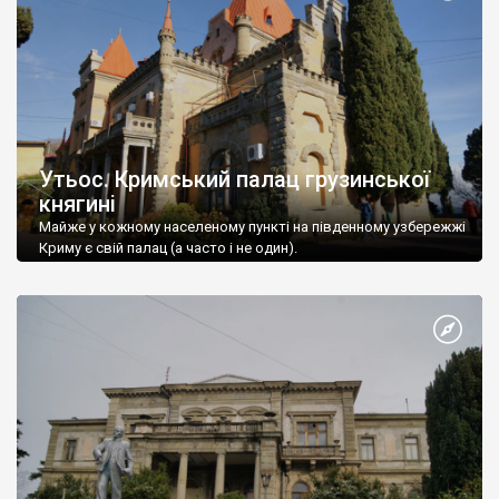
Утьос. Кримський палац грузинської
княгині
Майже у кожному населеному пункті на південному узбережжі
Криму є свій палац (а часто і не один).