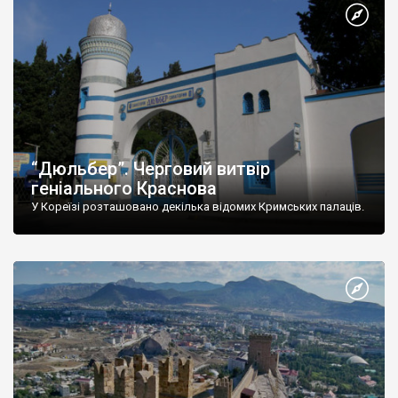
“Дюльбер”. Черговий витвір
геніального Краснова
У Кореїзі розташовано декілька відомих Кримських палаців.