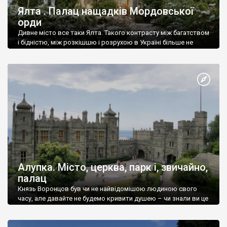
Ялта . Палац нащадків Мордовської
орди
Дивне місто все таки Ялта. Такого контрасту між багатством
і бідністю, між розкішшю і розрухою в Україні більше не
знайдеш.
Алупка. Місто, церква, парк і, звичайно,
палац
Князь Воронцов був чи не найвідомішою людиною свого
часу, але давайте не будемо кривити душею – чи знали ви це
прізвище до відвідин Алупки? Мабуть все таки ні.