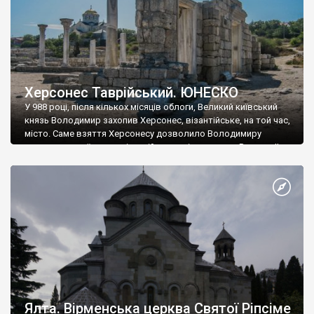
Херсонес Таврійський. ЮНЕСКО
У 988 році, після кількох місяців облоги, Великий київський
князь Володимир захопив Херсонес, візантійське, на той час,
місто. Саме взяття Херсонесу дозволило Володимиру
диктувати свої умови візантійському імператору Василю ІІ, та
одружитися з його дочкою Ганною. Цього ж року, в
Херсонесі Володимир-язичник, став Василем-християнином.
А потім було Хрещення Русі. На честь Херсонесу Таврійського
названо місто […]
Ялта. Вірменська церква Святої Ріпсіме