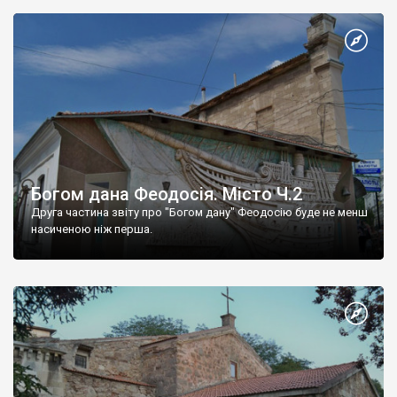
Богом дана Феодосія. Місто Ч.2
Друга частина звіту про "Богом дану" Феодосію буде не менш
насиченою ніж перша.