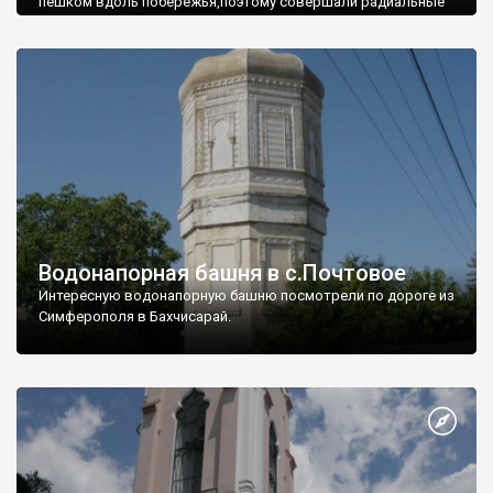
пешком вдоль побережья,поэтому совершали радиальные
вылазки из Оленевки.
Водонапорная башня в с.Почтовое
Интересную водонапорную башню посмотрели по дороге из
Симферополя в Бахчисарай.