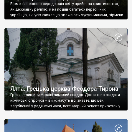
Вірменія першою серед країн світу прийняла християнство,
як державну релігію, й на подив багатьох пересічних
українців, які усіх кавказців вважають мусульманами, вірмени
є відданими вірянами Христа
Ялта. Грецька церква Феодора Тирона
Греки залишили Україні чималий спадок. Достатньо згадати
ніжинські огірочки – ви ж мабуть всі знаєте, що цей,
загублений у радянські часи, легендарний рецепт привезли у
Ніжин греки?