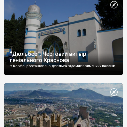
“Дюльбер”. Черговий витвір
геніального Краснова
У Кореїзі розташовано декілька відомих Кримських палаців.