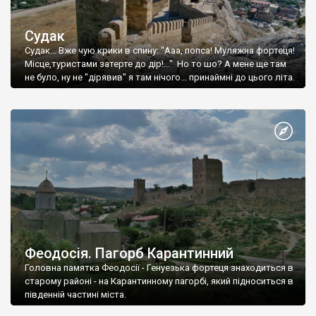
Судак
Судак... Вже чую крики в спину: "Ааа, попса! Муляжна фортеця!
Місце,туристами затерте до дір!..." Но то шо? А мене ще там
не було, ну не "дірявив" я там нічого... принаймні до цього літа.
Феодосія. Пагорб Карантинний
Головна памятка Феодосії - Генуезька фортеця знаходиться в
старому районі - на Карантинному пагорбі, який підноситься в
південній частині міста.