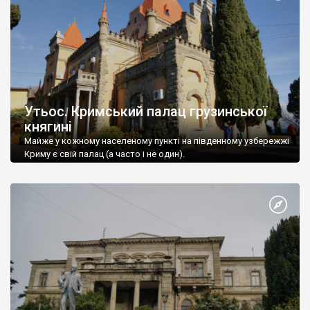
Утьос. Кримський палац грузинської
княгині
Майже у кожному населеному пункті на південному узбережжі
Криму є свій палац (а часто і не один).