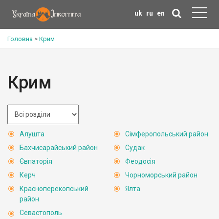
uk
ru
en
Головна
>
Крим
Крим
Алушта
Сімферопольський район
Бахчисарайський район
Судак
Євпаторія
Феодосія
Керч
Чорноморський район
Красноперекопський
Ялта
район
Севастополь