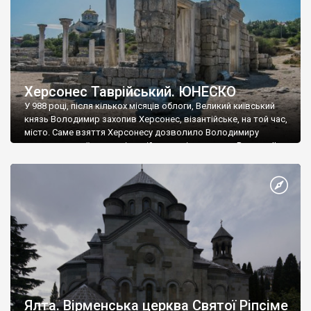
Херсонес Таврійський. ЮНЕСКО
У 988 році, після кількох місяців облоги, Великий київський
князь Володимир захопив Херсонес, візантійське, на той час,
місто. Саме взяття Херсонесу дозволило Володимиру
диктувати свої умови візантійському імператору Василю ІІ, та
одружитися з його дочкою Ганною. Цього ж року, в
Херсонесі Володимир-язичник, став Василем-християнином.
А потім було Хрещення Русі. На честь Херсонесу Таврійського
названо місто […]
Ялта. Вірменська церква Святої Ріпсіме