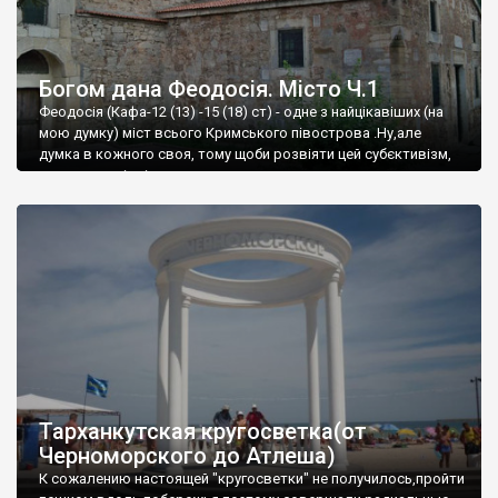
Богом дана Феодосія. Місто Ч.1
Феодосія (Кафа-12 (13) -15 (18) ст) - одне з найцікавіших (на
мою думку) міст всього Кримського півострова .Ну,але
думка в кожного своя, тому щоби розвіяти цей субєктивізм,
запрошую відвідати це
Тарханкутская кругосветка(от
Черноморского до Атлеша)
К сожалению настоящей "кругосветки" не получилось,пройти