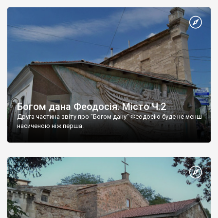
Богом дана Феодосія. Місто Ч.2
Друга частина звіту про "Богом дану" Феодосію буде не менш
насиченою ніж перша.