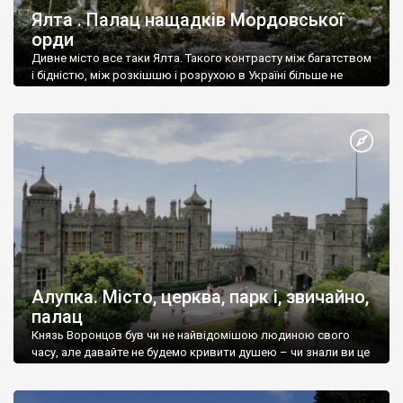
Ялта . Палац нащадків Мордовської
орди
Дивне місто все таки Ялта. Такого контрасту між багатством
і бідністю, між розкішшю і розрухою в Україні більше не
знайдеш.
Алупка. Місто, церква, парк і, звичайно,
палац
Князь Воронцов був чи не найвідомішою людиною свого
часу, але давайте не будемо кривити душею – чи знали ви це
прізвище до відвідин Алупки? Мабуть все таки ні.