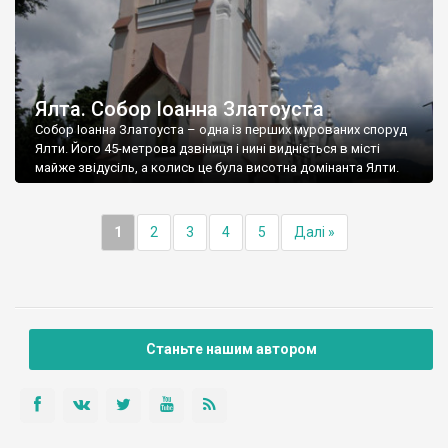
Ялта. Собор Іоанна Златоуста
Собор Іоанна Златоуста – одна із перших мурованих споруд
Ялти. Його 45-метрова дзвіниця і нині видніється в місті
майже звідусіль, а колись це була висотна домінанта Ялти.
1
2
3
4
5
Далі »
Станьте нашим автором