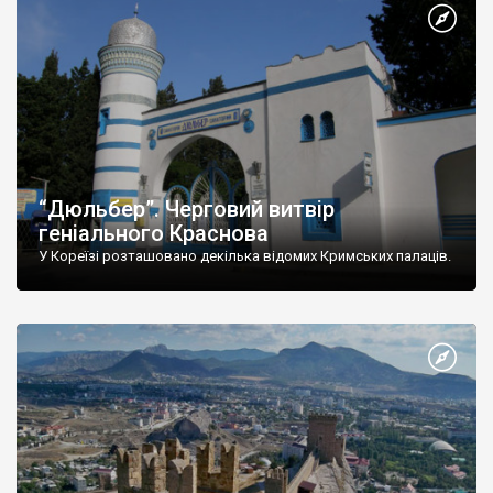
“Дюльбер”. Черговий витвір
геніального Краснова
У Кореїзі розташовано декілька відомих Кримських палаців.