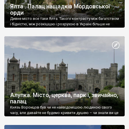
Ялта . Палац нащадків Мордовської
орди
Дивне місто все таки Ялта. Такого контрасту між багатством
і бідністю, між розкішшю і розрухою в Україні більше не
знайдеш.
Алупка. Місто, церква, парк і, звичайно,
палац
Князь Воронцов був чи не найвідомішою людиною свого
часу, але давайте не будемо кривити душею – чи знали ви це
прізвище до відвідин Алупки? Мабуть все таки ні.