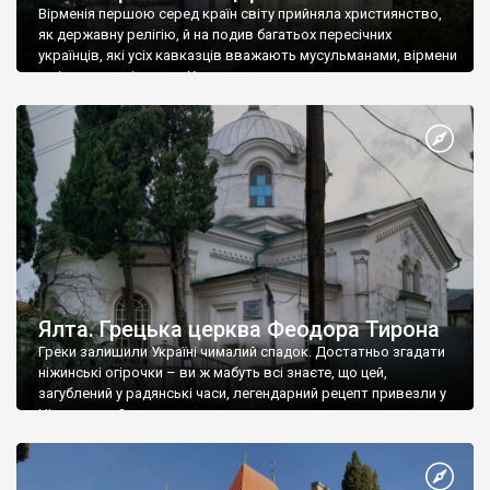
Вірменія першою серед країн світу прийняла християнство,
як державну релігію, й на подив багатьох пересічних
українців, які усіх кавказців вважають мусульманами, вірмени
є відданими вірянами Христа
Ялта. Грецька церква Феодора Тирона
Греки залишили Україні чималий спадок. Достатньо згадати
ніжинські огірочки – ви ж мабуть всі знаєте, що цей,
загублений у радянські часи, легендарний рецепт привезли у
Ніжин греки?