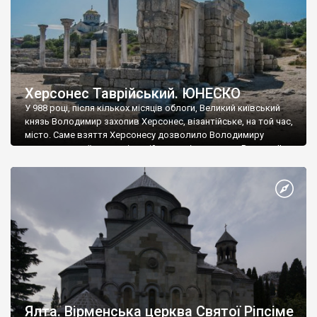
Херсонес Таврійський. ЮНЕСКО
У 988 році, після кількох місяців облоги, Великий київський
князь Володимир захопив Херсонес, візантійське, на той час,
місто. Саме взяття Херсонесу дозволило Володимиру
диктувати свої умови візантійському імператору Василю ІІ, та
одружитися з його дочкою Ганною. Цього ж року, в
Херсонесі Володимир-язичник, став Василем-християнином.
А потім було Хрещення Русі. На честь Херсонесу Таврійського
названо місто […]
Ялта. Вірменська церква Святої Ріпсіме