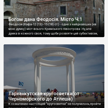
Богом дана Феодосія. Місто Ч.1
Феодосія (Кафа-12 (13) -15 (18) ст) - одне з найцікавіших (на
мою думку) міст всього Кримського півострова .Ну,але
думка в кожного своя, тому щоби розвіяти цей субєктивізм,
запрошую відвідати це
Тарханкутская кругосветка(от
Черноморского до Атлеша)
К сожалению настоящей "кругосветки" не получилось,пройти