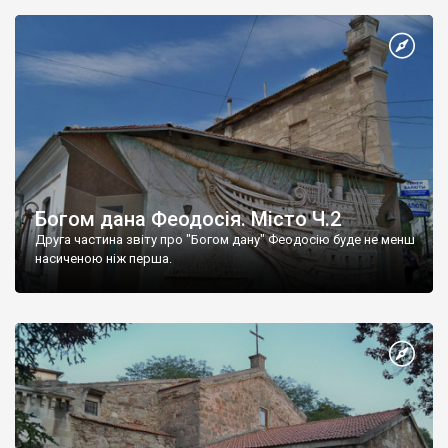
Богом дана Феодосія. Місто Ч.2
Друга частина звіту про "Богом дану" Феодосію буде не менш
насиченою ніж перша.