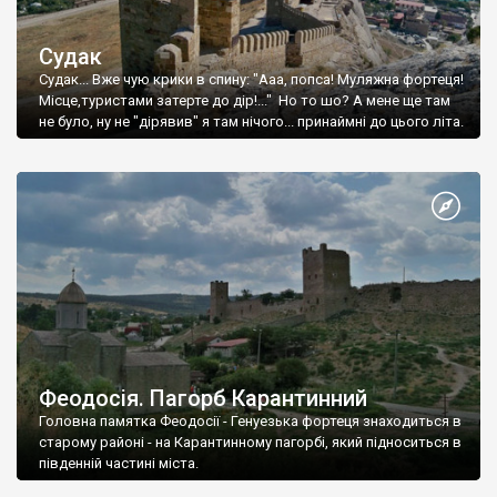
Судак
Судак... Вже чую крики в спину: "Ааа, попса! Муляжна фортеця!
Місце,туристами затерте до дір!..." Но то шо? А мене ще там
не було, ну не "дірявив" я там нічого... принаймні до цього літа.
Феодосія. Пагорб Карантинний
Головна памятка Феодосії - Генуезька фортеця знаходиться в
старому районі - на Карантинному пагорбі, який підноситься в
південній частині міста.