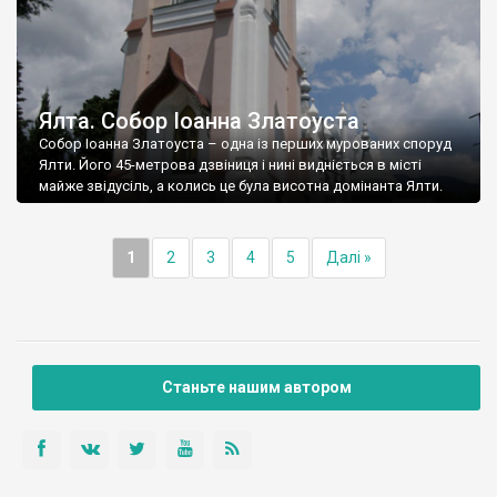
Ялта. Собор Іоанна Златоуста
Собор Іоанна Златоуста – одна із перших мурованих споруд
Ялти. Його 45-метрова дзвіниця і нині видніється в місті
майже звідусіль, а колись це була висотна домінанта Ялти.
1
2
3
4
5
Далі »
Станьте нашим автором