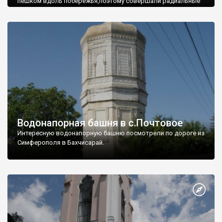
пешком вдоль побережья,поэтому совершали радиальные
вылазки из Оленевки.
Водонапорная башня в с.Почтовое
Интересную водонапорную башню посмотрели по дороге из
Симферополя в Бахчисарай.