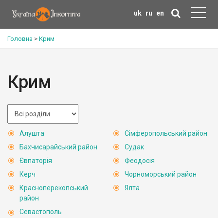
uk
ru
en
Головна
>
Крим
Крим
Алушта
Сімферопольський район
Бахчисарайський район
Судак
Євпаторія
Феодосія
Керч
Чорноморський район
Красноперекопський
Ялта
район
Севастополь