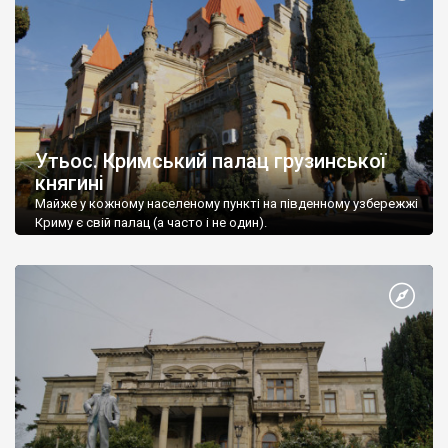
Утьос. Кримський палац грузинської
княгині
Майже у кожному населеному пункті на південному узбережжі
Криму є свій палац (а часто і не один).