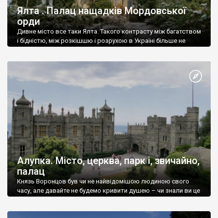
Ялта . Палац нащадків Мордовської
орди
Дивне місто все таки Ялта. Такого контрасту між багатством
і бідністю, між розкішшю і розрухою в Україні більше не
знайдеш.
Алупка. Місто, церква, парк і, звичайно,
палац
Князь Воронцов був чи не найвідомішою людиною свого
часу, але давайте не будемо кривити душею – чи знали ви це
прізвище до відвідин Алупки? Мабуть все таки ні.