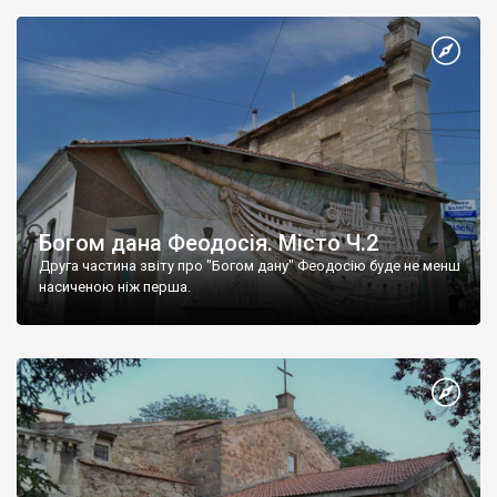
Богом дана Феодосія. Місто Ч.2
Друга частина звіту про "Богом дану" Феодосію буде не менш
насиченою ніж перша.