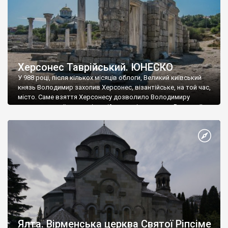
Херсонес Таврійський. ЮНЕСКО
У 988 році, після кількох місяців облоги, Великий київський
князь Володимир захопив Херсонес, візантійське, на той час,
місто. Саме взяття Херсонесу дозволило Володимиру
диктувати свої умови візантійському імператору Василю ІІ, та
одружитися з його дочкою Ганною. Цього ж року, в
Херсонесі Володимир-язичник, став Василем-християнином.
А потім було Хрещення Русі. На честь Херсонесу Таврійського
названо місто […]
Ялта. Вірменська церква Святої Ріпсіме