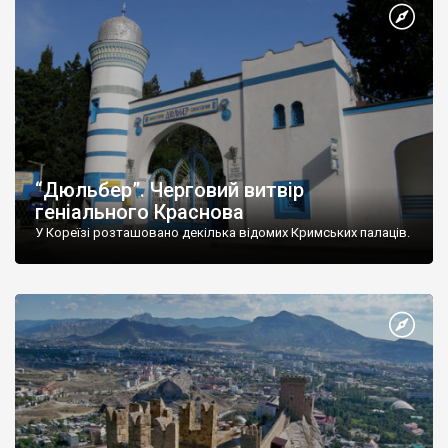
“Дюльбер”. Черговий витвір
геніального Краснова
У Кореїзі розташовано декілька відомих Кримських палаців.