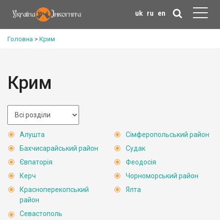
uk
ru
en
Головна
>
Крим
Крим
Алушта
Сімферопольський район
Бахчисарайський район
Судак
Євпаторія
Феодосія
Керч
Чорноморський район
Красноперекопський
Ялта
район
Севастополь