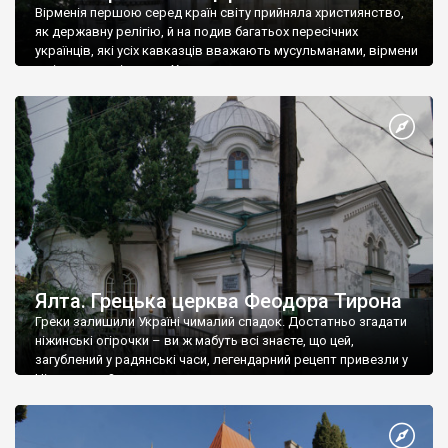
Вірменія першою серед країн світу прийняла християнство,
як державну релігію, й на подив багатьох пересічних
українців, які усіх кавказців вважають мусульманами, вірмени
є відданими вірянами Христа
Ялта. Грецька церква Феодора Тирона
Греки залишили Україні чималий спадок. Достатньо згадати
ніжинські огірочки – ви ж мабуть всі знаєте, що цей,
загублений у радянські часи, легендарний рецепт привезли у
Ніжин греки?