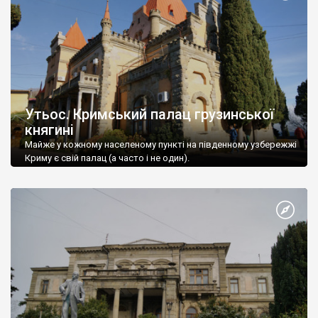
Утьос. Кримський палац грузинської
княгині
Майже у кожному населеному пункті на південному узбережжі
Криму є свій палац (а часто і не один).