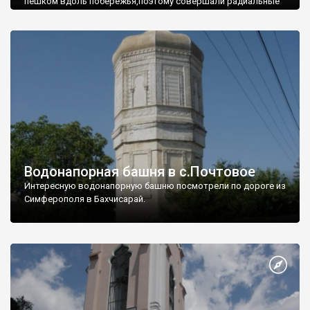
пешком вдоль побережья,поэтому совершали радиальные
вылазки из Оленевки.
Водонапорная башня в с.Почтовое
Интересную водонапорную башню посмотрели по дороге из
Симферополя в Бахчисарай.