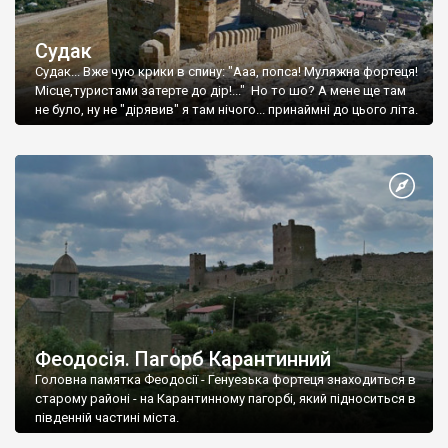
Судак
Судак... Вже чую крики в спину: "Ааа, попса! Муляжна фортеця!
Місце,туристами затерте до дір!..." Но то шо? А мене ще там
не було, ну не "дірявив" я там нічого... принаймні до цього літа.
Феодосія. Пагорб Карантинний
Головна памятка Феодосії - Генуезька фортеця знаходиться в
старому районі - на Карантинному пагорбі, який підноситься в
південній частині міста.