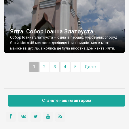
Ялта. Собор Іоанна Златоуста
Собор Іоанна Златоуста – одна із перших мурованих споруд
Ялти. Його 45-метрова дзвіниця і нині видніється в місті
майже звідусіль, а колись це була висотна домінанта Ялти.
1
2
3
4
5
Далі »
Станьте нашим автором