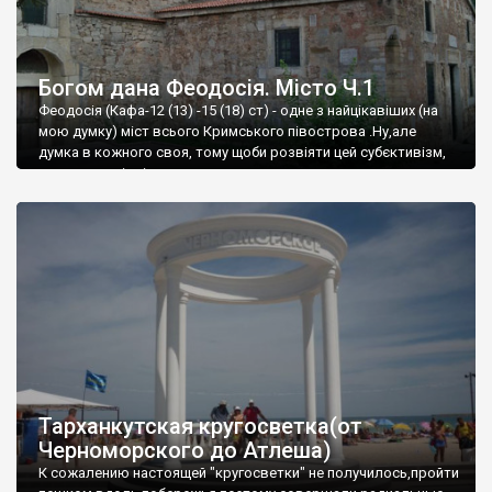
Богом дана Феодосія. Місто Ч.1
Феодосія (Кафа-12 (13) -15 (18) ст) - одне з найцікавіших (на
мою думку) міст всього Кримського півострова .Ну,але
думка в кожного своя, тому щоби розвіяти цей субєктивізм,
запрошую відвідати це
Тарханкутская кругосветка(от
Черноморского до Атлеша)
К сожалению настоящей "кругосветки" не получилось,пройти