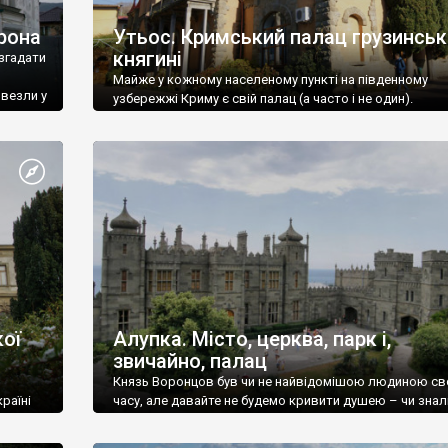
рона
Утьос. Кримський палац грузинськ
княгині
згадати
Майже у кожному населеному пункті на південному
ивезли у
узбережжі Криму є свій палац (а часто і не один).
ої
Алупка. Місто, церква, парк і,
звичайно, палац
Князь Воронцов був чи не найвідомішою людиною св
раїні
часу, але давайте не будемо кривити душею – чи знал
це прізвище до відвідин Алупки? Мабуть все таки ні.