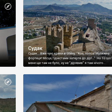
Судак
Судак... Вже чую крики в спину: "Ааа, попса! Муляжна
фортеця! Місце,туристами затерте до дір!..." Но то шо
мене ще там не було, ну не "дірявив" я там нічого...
принаймні до цього літа.