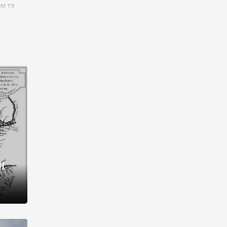
им та
ора і
є
го типу,
ей-
рний
ста:
 райони
від 2
I
і,
рукти,
 котрі