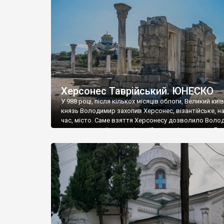
музею «Новгородський музей-заповідник» сотні арт
візантійської доби. Раритети викрадені з фондів об’
культурної спадщини ЮНЕСКО «Херсонеса Таврійсько
Офіційно – на виставку «Золото Візантії», але експер
влада в Україні вважають це лише […]
Херсонес Таврійський. ЮНЕСКО
У 988 році, після кількох місяців облоги, Великий киї
князь Володимир захопив Херсонес, візантійське, на
час, місто. Саме взяття Херсонесу дозволило Воло
диктувати свої умови візантійському імператору Вас
та одружитися з його дочкою Ганною. Цього ж року,
Херсонесі Володимир-язичник, став Василем-
християнином. А потім було Хрещення Русі. На честь
Херсонесу Таврійського названо місто […]