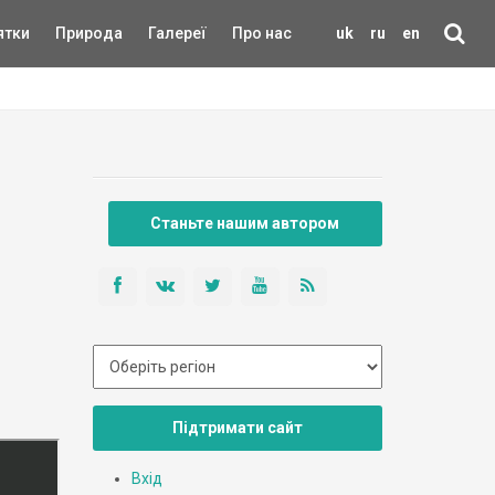
ятки
Природа
Галереї
Про нас
uk
ru
en
Станьте нашим автором
Підтримати сайт
Вхід