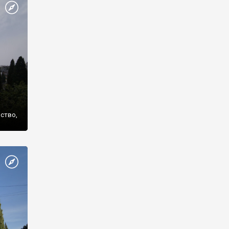
же
нство,