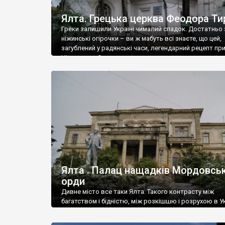
Ялта. Грецька церква Феодора Ти
Греки залишили Україні чималий спадок. Достатньо 
ніжинські огірочки – ви ж мабуть всі знаєте, що цей,
загублений у радянські часи, легендарний рецепт пр
Ніжин греки?
Ялта . Палац нащадків Мордовськ
орди
Дивне місто все таки Ялта. Такого контрасту між
багатством і бідністю, між розкішшю і розрухою в Ук
більше не знайдеш.