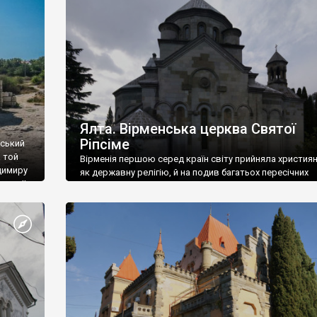
ефактів
називаються «повстяками» (postaki)…” “Вино. Крим
єкту
виробляє відмінне вино і його вдосталь: воно все ду
го».
легке біле і дуже […]
ти та
Ялта. Вірменська церква Святої
Ріпсіме
вський
 той
Вірменія першою серед країн світу прийняла христия
димиру
як державну релігію, й на подив багатьох пересічних
илю ІІ,
українців, які усіх кавказців вважають мусульманами,
 в
вірмени є відданими вірянами Христа