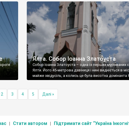
е
Ялта. Собор Іоанна Златоуста
ороге
Собор Іоанна Златоуста – одна із перших мурованих 
Ялти. Його 45-метрова дзвіниця і нині видніється в міс
майже звідусіль, а колись це була висотна домінанта 
2
3
4
5
Далі »
нас
Стати автором
Підтримати сайт “Україна Інкогні