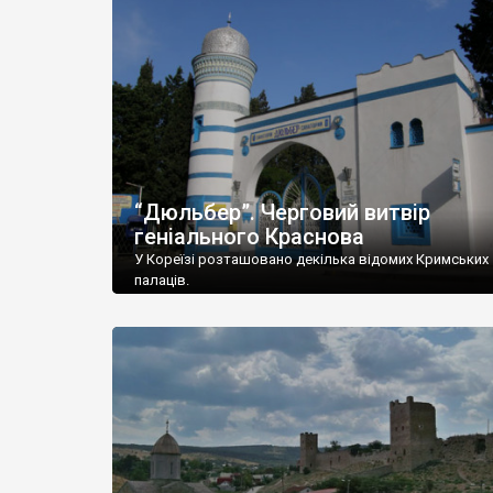
“Дюльбер”. Черговий витвір
геніального Краснова
У Кореїзі розташовано декілька відомих Кримських
палаців.