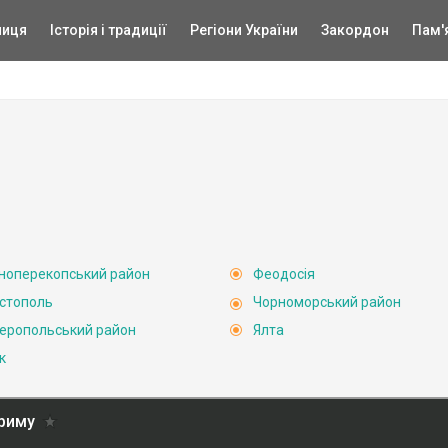
ниця
Історія і традиції
Регіони України
Закордон
Пам'
ноперекопський район
Феодосія
стополь
Чорноморський район
еропольський район
Ялта
к