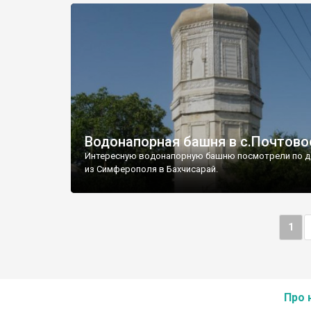
Водонапорная башня в с.Почтово
Интересную водонапорную башню посмотрели по д
из Симферополя в Бахчисарай.
1
Про 