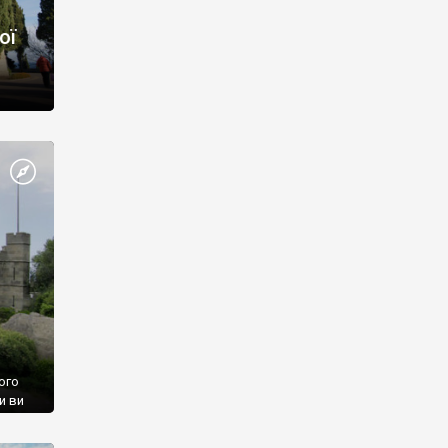
ої
ого
и ви