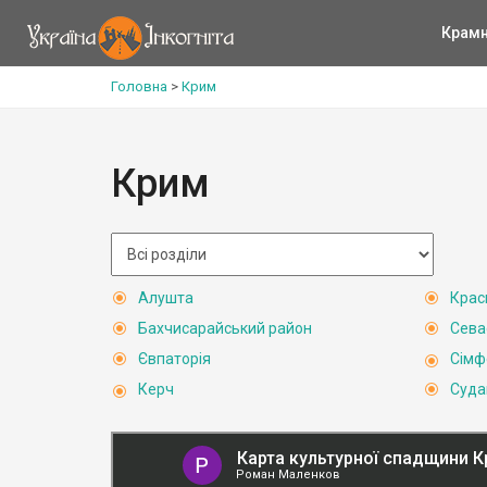
Крам
Головна
>
Крим
Крим
Алушта
Крас
Бахчисарайський район
Сева
Євпаторія
Сімф
Керч
Суда