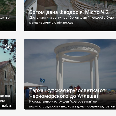
Богом дана Феодосія. Місто Ч.2
одиться
Друга частина звіту про "Богом дану" Феодосію буде 
менш насиченою ніж перша.
Тарханкутская кругосветка(от
Черноморского до Атлеша)
ших (на
але
К сожалению настоящей "кругосветки" не
тивізм,
получилось,пройти пешком вдоль побережья,поэтом
совершали радиальные вылазки из Оленевки.