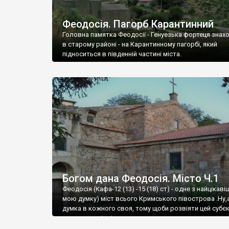
Феодосія. Пагорб Карантинний
Головна памятка Феодосії - Генуезька фортеця знах
в старому районі - на Карантинному пагорбі, який
підноситься в південній частині міста.
Богом дана Феодосія. Місто Ч.1
Феодосія (Кафа-12 (13) -15 (18) ст) - одне з найцікаві
мою думку) міст всього Кримського півострова .Ну,
думка в кожного своя, тому щоби розвіяти цей субєк
запрошую відвідати це