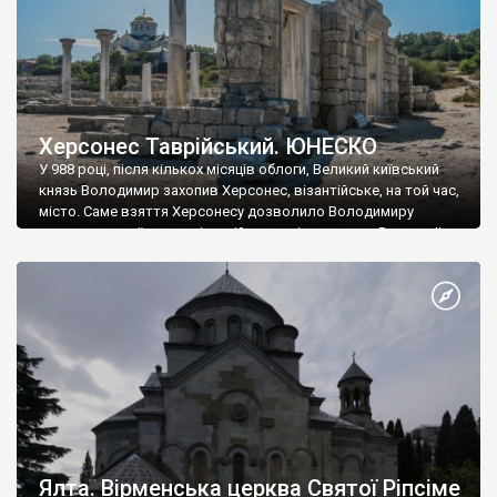
Херсонес Таврійський. ЮНЕСКО
У 988 році, після кількох місяців облоги, Великий київський
князь Володимир захопив Херсонес, візантійське, на той час,
місто. Саме взяття Херсонесу дозволило Володимиру
диктувати свої умови візантійському імператору Василю ІІ, та
одружитися з його дочкою Ганною. Цього ж року, в
Херсонесі Володимир-язичник, став Василем-християнином.
А потім було Хрещення Русі. На честь Херсонесу Таврійського
названо місто […]
Ялта. Вірменська церква Святої Ріпсіме