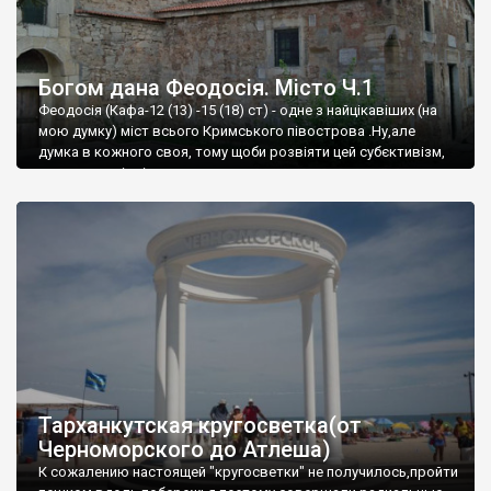
Богом дана Феодосія. Місто Ч.1
Феодосія (Кафа-12 (13) -15 (18) ст) - одне з найцікавіших (на
мою думку) міст всього Кримського півострова .Ну,але
думка в кожного своя, тому щоби розвіяти цей субєктивізм,
запрошую відвідати це
Тарханкутская кругосветка(от
Черноморского до Атлеша)
К сожалению настоящей "кругосветки" не получилось,пройти