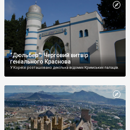
“Дюльбер”. Черговий витвір
геніального Краснова
У Кореїзі розташовано декілька відомих Кримських палаців.