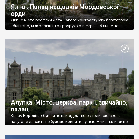
Ялта . Палац нащадків Мордовської
орди
Дивне місто все таки Ялта. Такого контрасту між багатством
і бідністю, між розкішшю і розрухою в Україні більше не
знайдеш.
Алупка. Місто, церква, парк і, звичайно,
палац
Князь Воронцов був чи не найвідомішою людиною свого
часу, але давайте не будемо кривити душею – чи знали ви це
прізвище до відвідин Алупки? Мабуть все таки ні.