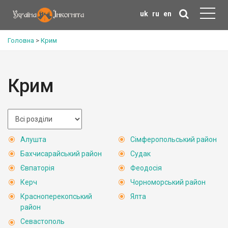
uk
ru
en
Головна
>
Крим
Крим
Алушта
Сімферопольський район
Бахчисарайський район
Судак
Євпаторія
Феодосія
Керч
Чорноморський район
Красноперекопський
Ялта
район
Севастополь