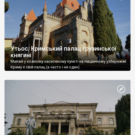
Утьос. Кримський палац грузинської
княгині
Майже у кожному населеному пункті на південному узбережжі
Криму є свій палац (а часто і не один).