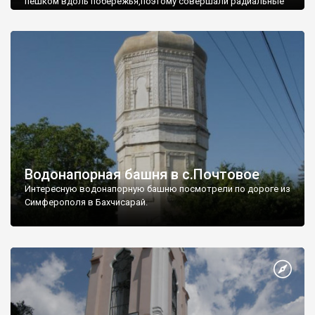
пешком вдоль побережья,поэтому совершали радиальные
вылазки из Оленевки.
Водонапорная башня в с.Почтовое
Интересную водонапорную башню посмотрели по дороге из
Симферополя в Бахчисарай.