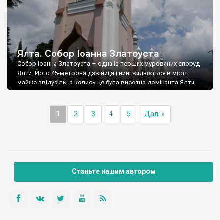
Ялта. Собор Іоанна Златоуста
Собор Іоанна Златоуста – одна із перших мурованих споруд
Ялти. Його 45-метрова дзвіниця і нині видніється в місті
майже звідусіль, а колись це була висотна домінанта Ялти.
1
2
3
4
5
Далі »
Станьте нашим автором