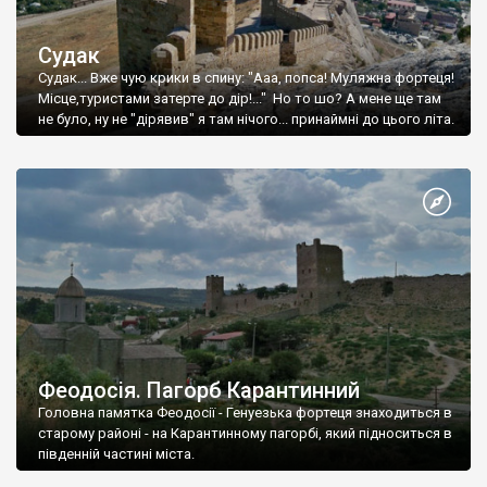
Судак
Судак... Вже чую крики в спину: "Ааа, попса! Муляжна фортеця!
Місце,туристами затерте до дір!..." Но то шо? А мене ще там
не було, ну не "дірявив" я там нічого... принаймні до цього літа.
Феодосія. Пагорб Карантинний
Головна памятка Феодосії - Генуезька фортеця знаходиться в
старому районі - на Карантинному пагорбі, який підноситься в
південній частині міста.