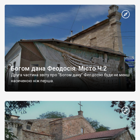
Богом дана Феодосія. Місто Ч.2
Друга частина звіту про "Богом дану" Феодосію буде не менш
насиченою ніж перша.