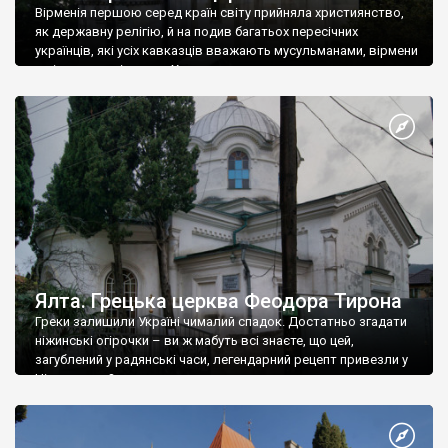
Вірменія першою серед країн світу прийняла християнство,
як державну релігію, й на подив багатьох пересічних
українців, які усіх кавказців вважають мусульманами, вірмени
є відданими вірянами Христа
Ялта. Грецька церква Феодора Тирона
Греки залишили Україні чималий спадок. Достатньо згадати
ніжинські огірочки – ви ж мабуть всі знаєте, що цей,
загублений у радянські часи, легендарний рецепт привезли у
Ніжин греки?