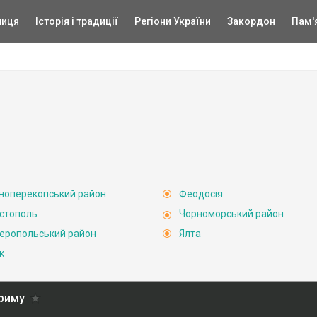
ниця
Історія і традиції
Регіони України
Закордон
Пам'
ноперекопський район
Феодосія
стополь
Чорноморський район
еропольський район
Ялта
к