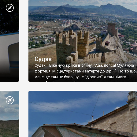
Судак
Судак... Вже чую крики в спину: "Ааа, попса! Муляжна
фортеця! Місце,туристами затерте до дір!..." Но то шо
мене ще там не було, ну не "дірявив" я там нічого...
принаймні до цього літа.