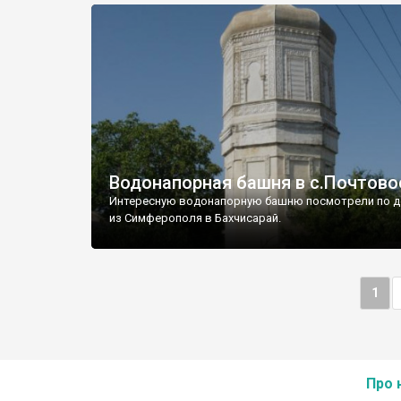
Водонапорная башня в с.Почтово
Интересную водонапорную башню посмотрели по д
из Симферополя в Бахчисарай.
1
Про 