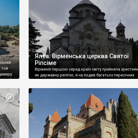
ефактів
називаються «повстяками» (postaki)…” “Вино. Крим
єкту
виробляє відмінне вино і його вдосталь: воно все ду
го».
легке біле і дуже […]
ти та
Ялта. Вірменська церква Святої
Ріпсіме
вський
 той
Вірменія першою серед країн світу прийняла христия
димиру
як державну релігію, й на подив багатьох пересічних
илю ІІ,
українців, які усіх кавказців вважають мусульманами,
 в
вірмени є відданими вірянами Христа