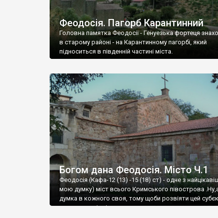
Феодосія. Пагорб Карантинний
Головна памятка Феодосії - Генуезька фортеця знах
в старому районі - на Карантинному пагорбі, який
підноситься в південній частині міста.
Богом дана Феодосія. Місто Ч.1
Феодосія (Кафа-12 (13) -15 (18) ст) - одне з найцікаві
мою думку) міст всього Кримського півострова .Ну,
думка в кожного своя, тому щоби розвіяти цей субєк
запрошую відвідати це