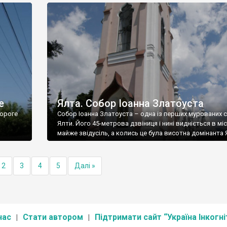
е
Ялта. Собор Іоанна Златоуста
ороге
Собор Іоанна Златоуста – одна із перших мурованих 
Ялти. Його 45-метрова дзвіниця і нині видніється в міс
майже звідусіль, а колись це була висотна домінанта 
2
3
4
5
Далі »
нас
Стати автором
Підтримати сайт “Україна Інкогні