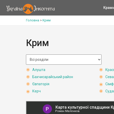
Крам
Головна
>
Крим
Крим
Алушта
Крас
Бахчисарайський район
Сева
Євпаторія
Сімф
Керч
Суда