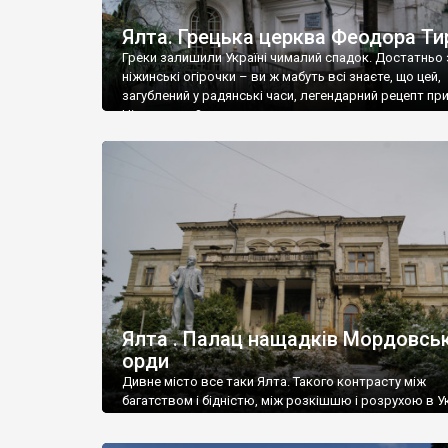
Ялта. Грецька церква Феодора Ти
Греки залишили Україні чималий спадок. Достатньо 
ніжинські огірочки – ви ж мабуть всі знаєте, що цей,
загублений у радянські часи, легендарний рецепт пр
Ніжин греки?
Ялта . Палац нащадків Мордовськ
орди
Дивне місто все таки Ялта. Такого контрасту між
багатством і бідністю, між розкішшю і розрухою в Ук
більше не знайдеш.