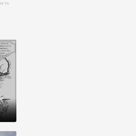
им та
ора і
є
го типу,
ей-
рний
ста:
 райони
від 2
I
і,
рукти,
 котрі