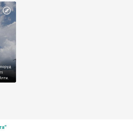
споруд
ті
Ялти.
та”