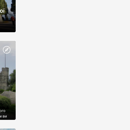
ої
ого
и ви