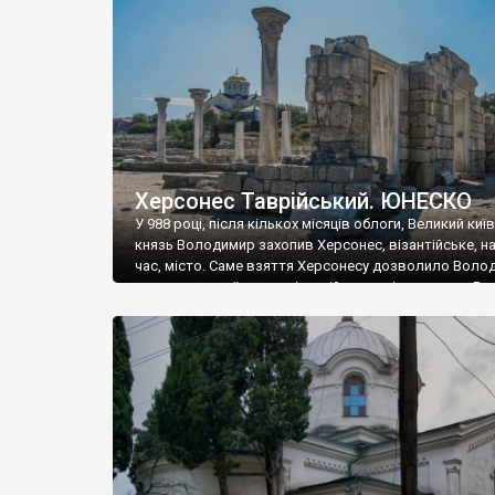
музею «Новгородський музей-заповідник» сотні арт
візантійської доби. Раритети викрадені з фондів об’
культурної спадщини ЮНЕСКО «Херсонеса Таврійсько
Офіційно – на виставку «Золото Візантії», але експер
влада в Україні вважають це лише […]
Херсонес Таврійський. ЮНЕСКО
У 988 році, після кількох місяців облоги, Великий киї
князь Володимир захопив Херсонес, візантійське, на
час, місто. Саме взяття Херсонесу дозволило Воло
диктувати свої умови візантійському імператору Вас
та одружитися з його дочкою Ганною. Цього ж року,
Херсонесі Володимир-язичник, став Василем-
християнином. А потім було Хрещення Русі. На честь
Херсонесу Таврійського названо місто […]