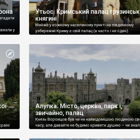
рона
Утьос. Кримський палац грузинськ
княгині
згадати
Майже у кожному населеному пункті на південному
ивезли у
узбережжі Криму є свій палац (а часто і не один).
ої
Алупка. Місто, церква, парк і,
звичайно, палац
Князь Воронцов був чи не найвідомішою людиною св
раїні
часу, але давайте не будемо кривити душею – чи знал
це прізвище до відвідин Алупки? Мабуть все таки ні.