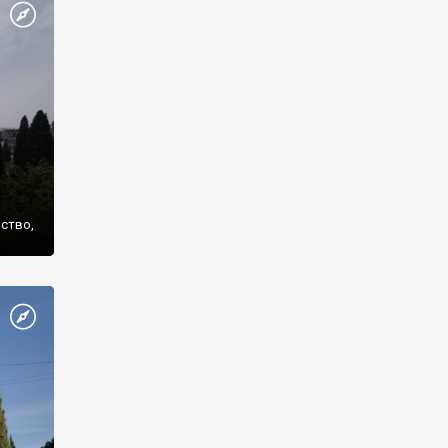
же
нство,