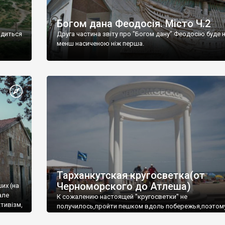
Богом дана Феодосія. Місто Ч.2
одиться
Друга частина звіту про "Богом дану" Феодосію буде 
менш насиченою ніж перша.
Тарханкутская кругосветка(от
Черноморского до Атлеша)
ших (на
але
К сожалению настоящей "кругосветки" не
тивізм,
получилось,пройти пешком вдоль побережья,поэтом
совершали радиальные вылазки из Оленевки.