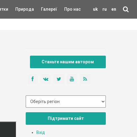
ятки
Природа
Галереї
Про нас
uk
ru
en
Станьте нашим автором
Підтримати сайт
Вхід