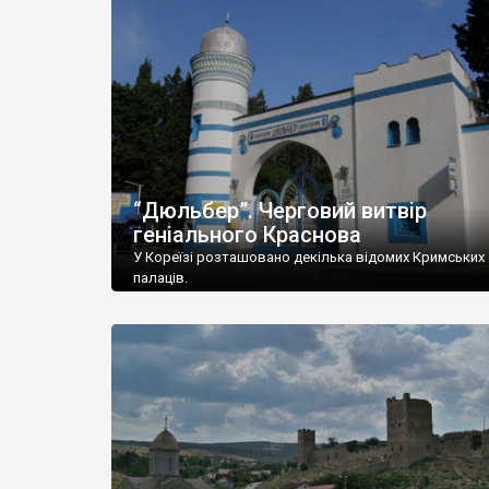
“Дюльбер”. Черговий витвір
геніального Краснова
У Кореїзі розташовано декілька відомих Кримських
палаців.