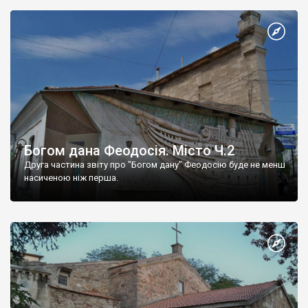
Богом дана Феодосія. Місто Ч.2
Друга частина звіту про "Богом дану" Феодосію буде не менш
насиченою ніж перша.