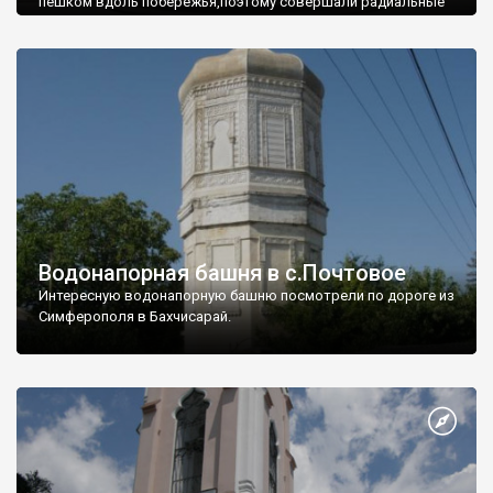
пешком вдоль побережья,поэтому совершали радиальные
вылазки из Оленевки.
Водонапорная башня в с.Почтовое
Интересную водонапорную башню посмотрели по дороге из
Симферополя в Бахчисарай.