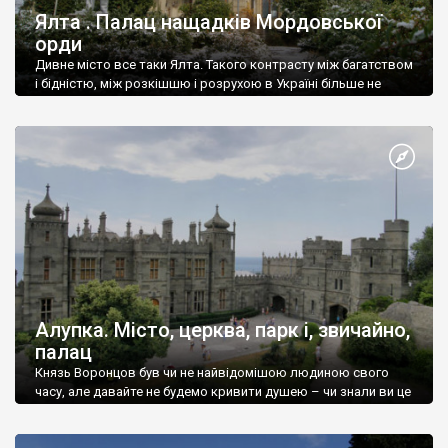
Ялта . Палац нащадків Мордовської
орди
Дивне місто все таки Ялта. Такого контрасту між багатством
і бідністю, між розкішшю і розрухою в Україні більше не
знайдеш.
Алупка. Місто, церква, парк і, звичайно,
палац
Князь Воронцов був чи не найвідомішою людиною свого
часу, але давайте не будемо кривити душею – чи знали ви це
прізвище до відвідин Алупки? Мабуть все таки ні.