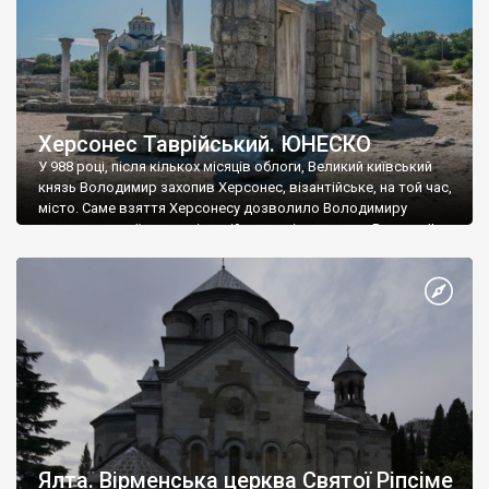
Херсонес Таврійський. ЮНЕСКО
У 988 році, після кількох місяців облоги, Великий київський
князь Володимир захопив Херсонес, візантійське, на той час,
місто. Саме взяття Херсонесу дозволило Володимиру
диктувати свої умови візантійському імператору Василю ІІ, та
одружитися з його дочкою Ганною. Цього ж року, в
Херсонесі Володимир-язичник, став Василем-християнином.
А потім було Хрещення Русі. На честь Херсонесу Таврійського
названо місто […]
Ялта. Вірменська церква Святої Ріпсіме