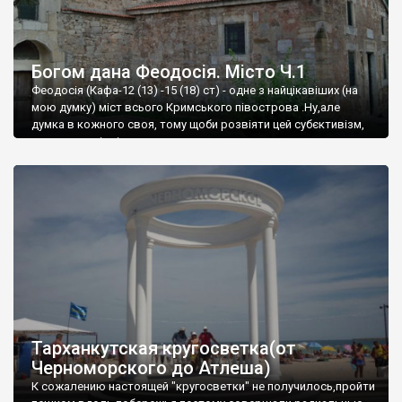
Богом дана Феодосія. Місто Ч.1
Феодосія (Кафа-12 (13) -15 (18) ст) - одне з найцікавіших (на
мою думку) міст всього Кримського півострова .Ну,але
думка в кожного своя, тому щоби розвіяти цей субєктивізм,
запрошую відвідати це
Тарханкутская кругосветка(от
Черноморского до Атлеша)
К сожалению настоящей "кругосветки" не получилось,пройти