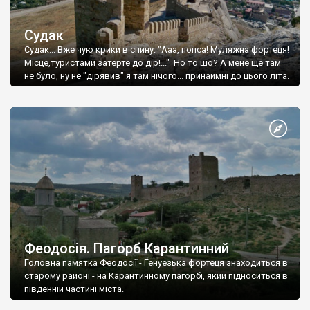
Судак
Судак... Вже чую крики в спину: "Ааа, попса! Муляжна фортеця!
Місце,туристами затерте до дір!..." Но то шо? А мене ще там
не було, ну не "дірявив" я там нічого... принаймні до цього літа.
Феодосія. Пагорб Карантинний
Головна памятка Феодосії - Генуезька фортеця знаходиться в
старому районі - на Карантинному пагорбі, який підноситься в
південній частині міста.