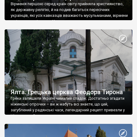
Вірменія першою серед країн світу прийняла християнство,
як державну релігію, й на подив багатьох пересічних
українців, які усіх кавказців вважають мусульманами, вірмени
є відданими вірянами Христа
Ялта. Грецька церква Феодора Тирона
Греки залишили Україні чималий спадок. Достатньо згадати
ніжинські огірочки – ви ж мабуть всі знаєте, що цей,
загублений у радянські часи, легендарний рецепт привезли у
Ніжин греки?