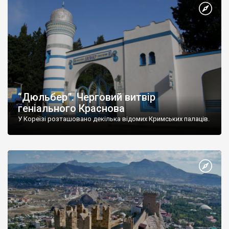
“Дюльбер”. Черговий витвір
геніального Краснова
У Кореїзі розташовано декілька відомих Кримських палаців.