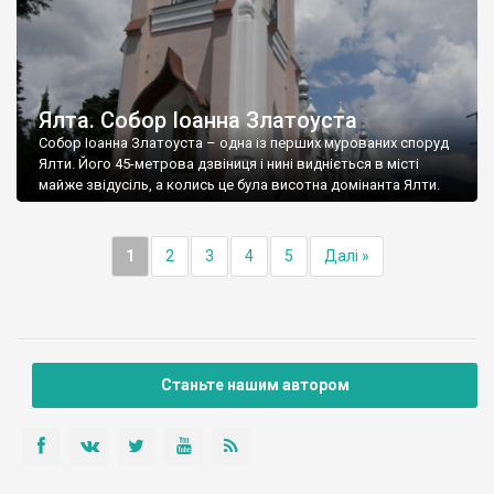
Ялта. Собор Іоанна Златоуста
Собор Іоанна Златоуста – одна із перших мурованих споруд
Ялти. Його 45-метрова дзвіниця і нині видніється в місті
майже звідусіль, а колись це була висотна домінанта Ялти.
1
2
3
4
5
Далі »
Станьте нашим автором