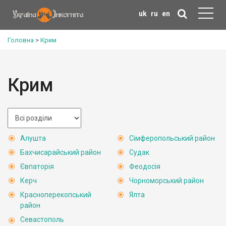
uk
ru
en
Головна
>
Крим
Крим
Алушта
Сімферопольський район
Бахчисарайський район
Судак
Євпаторія
Феодосія
Керч
Чорноморський район
Красноперекопський
Ялта
район
Севастополь