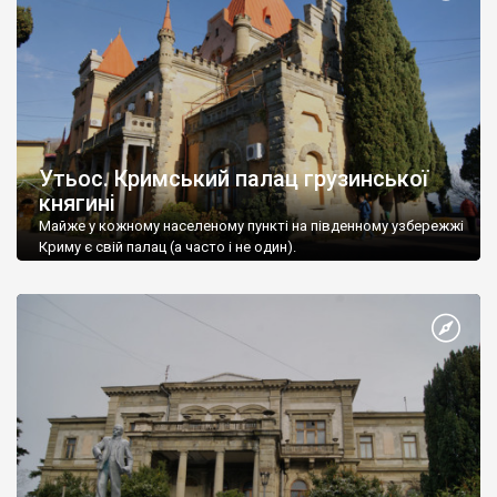
Утьос. Кримський палац грузинської
княгині
Майже у кожному населеному пункті на південному узбережжі
Криму є свій палац (а часто і не один).