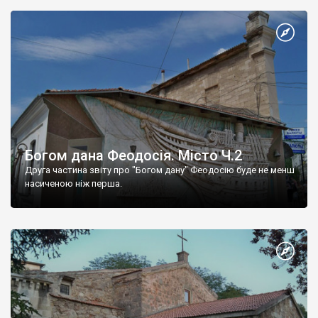
Богом дана Феодосія. Місто Ч.2
Друга частина звіту про "Богом дану" Феодосію буде не менш
насиченою ніж перша.