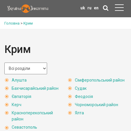
uk
ru
en
Головна
>
Крим
Крим
Алушта
Сімферопольський район
Бахчисарайський район
Судак
Євпаторія
Феодосія
Керч
Чорноморський район
Красноперекопський
Ялта
район
Севастополь