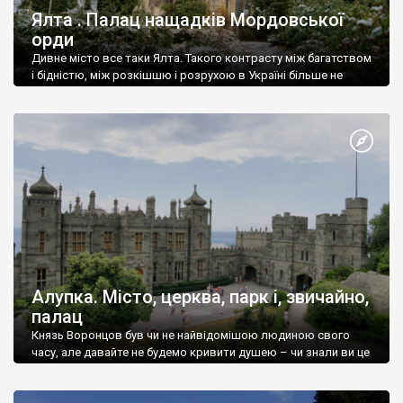
Ялта . Палац нащадків Мордовської
орди
Дивне місто все таки Ялта. Такого контрасту між багатством
і бідністю, між розкішшю і розрухою в Україні більше не
знайдеш.
Алупка. Місто, церква, парк і, звичайно,
палац
Князь Воронцов був чи не найвідомішою людиною свого
часу, але давайте не будемо кривити душею – чи знали ви це
прізвище до відвідин Алупки? Мабуть все таки ні.