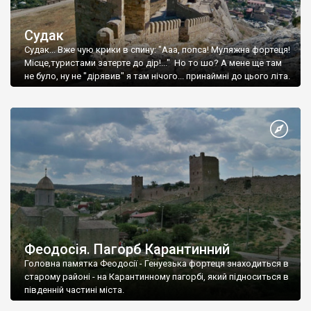
Судак
Судак... Вже чую крики в спину: "Ааа, попса! Муляжна фортеця!
Місце,туристами затерте до дір!..." Но то шо? А мене ще там
не було, ну не "дірявив" я там нічого... принаймні до цього літа.
Феодосія. Пагорб Карантинний
Головна памятка Феодосії - Генуезька фортеця знаходиться в
старому районі - на Карантинному пагорбі, який підноситься в
південній частині міста.