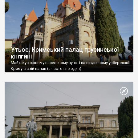
Утьос. Кримський палац грузинської
княгині
Майже у кожному населеному пункті на південному узбережжі
Криму є свій палац (а часто і не один).