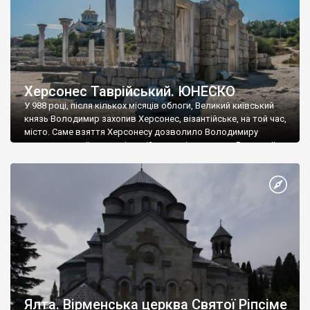
Херсонес Таврійський. ЮНЕСКО
У 988 році, після кількох місяців облоги, Великий київський
князь Володимир захопив Херсонес, візантійське, на той час,
місто. Саме взяття Херсонесу дозволило Володимиру
диктувати свої умови візантійському імператору Василю ІІ, та
одружитися з його дочкою Ганною. Цього ж року, в
Херсонесі Володимир-язичник, став Василем-християнином.
А потім було Хрещення Русі. На честь Херсонесу Таврійського
названо місто […]
Ялта. Вірменська церква Святої Ріпсіме