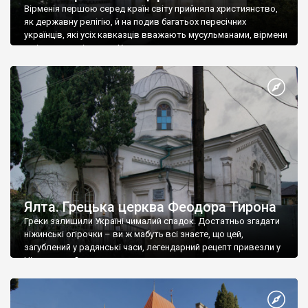
Вірменія першою серед країн світу прийняла християнство,
як державну релігію, й на подив багатьох пересічних
українців, які усіх кавказців вважають мусульманами, вірмени
є відданими вірянами Христа
Ялта. Грецька церква Феодора Тирона
Греки залишили Україні чималий спадок. Достатньо згадати
ніжинські огірочки – ви ж мабуть всі знаєте, що цей,
загублений у радянські часи, легендарний рецепт привезли у
Ніжин греки?