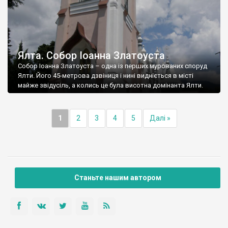
Ялта. Собор Іоанна Златоуста
Собор Іоанна Златоуста – одна із перших мурованих споруд
Ялти. Його 45-метрова дзвіниця і нині видніється в місті
майже звідусіль, а колись це була висотна домінанта Ялти.
1
2
3
4
5
Далі »
Станьте нашим автором