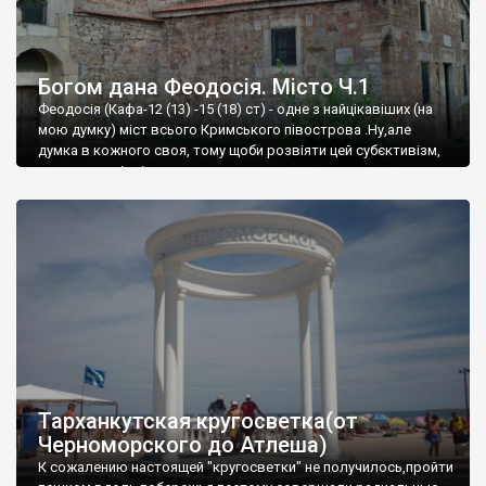
Богом дана Феодосія. Місто Ч.1
Феодосія (Кафа-12 (13) -15 (18) ст) - одне з найцікавіших (на
мою думку) міст всього Кримського півострова .Ну,але
думка в кожного своя, тому щоби розвіяти цей субєктивізм,
запрошую відвідати це
Тарханкутская кругосветка(от
Черноморского до Атлеша)
К сожалению настоящей "кругосветки" не получилось,пройти