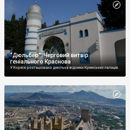
“Дюльбер”. Черговий витвір
геніального Краснова
У Кореїзі розташовано декілька відомих Кримських палаців.