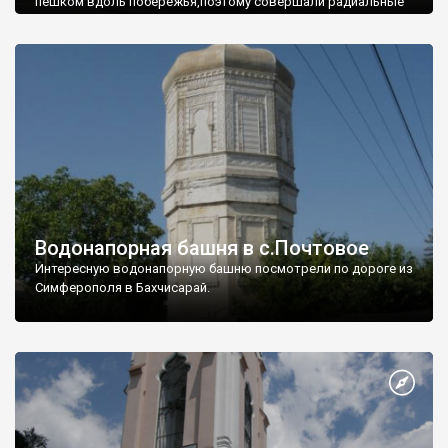
пешком вдоль побережья,поэтому совершали радиальные
вылазки из Оленевки.
Водонапорная башня в с.Почтовое
Интересную водонапорную башню посмотрели по дороге из
Симферополя в Бахчисарай.