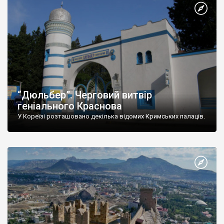
“Дюльбер”. Черговий витвір
геніального Краснова
У Кореїзі розташовано декілька відомих Кримських палаців.