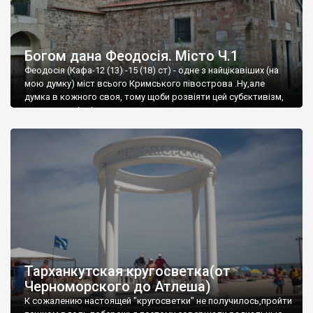
Богом дана Феодосія. Місто Ч.1
Феодосія (Кафа-12 (13) -15 (18) ст) - одне з найцікавіших (на
мою думку) міст всього Кримського півострова .Ну,але
думка в кожного своя, тому щоби розвіяти цей субєктивізм,
запрошую відвідати це
Тарханкутская кругосветка(от
Черноморского до Атлеша)
К сожалению настоящей "кругосветки" не получилось,пройти