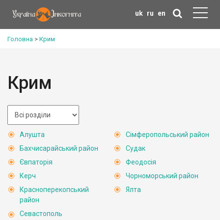
uk
ru
en
Головна
>
Крим
Крим
Алушта
Сімферопольський район
Бахчисарайський район
Судак
Євпаторія
Феодосія
Керч
Чорноморський район
Красноперекопський
Ялта
район
Севастополь