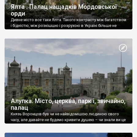
Ялта . Палац нащадків Мордовської
орди
Дивне місто все таки Ялта. Такого контрасту між багатством
і бідністю, між розкішшю і розрухою в Україні більше не
знайдеш.
Алупка. Місто, церква, парк і, звичайно,
палац
Князь Воронцов був чи не найвідомішою людиною свого
часу, але давайте не будемо кривити душею – чи знали ви це
прізвище до відвідин Алупки? Мабуть все таки ні.