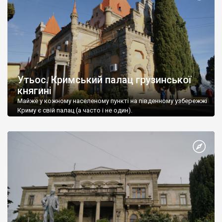
Утьос. Кримський палац грузинської
княгині
Майже у кожному населеному пункті на південному узбережжі
Криму є свій палац (а часто і не один).