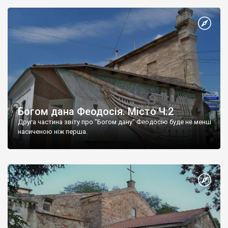
Богом дана Феодосія. Місто Ч.2
Друга частина звіту про "Богом дану" Феодосію буде не менш
насиченою ніж перша.