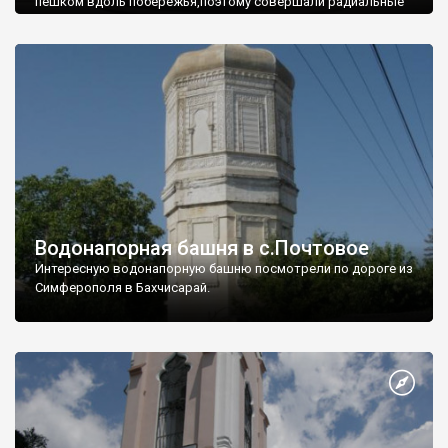
пешком вдоль побережья,поэтому совершали радиальные
вылазки из Оленевки.
Водонапорная башня в с.Почтовое
Интересную водонапорную башню посмотрели по дороге из
Симферополя в Бахчисарай.