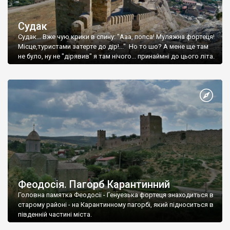
Судак
Судак... Вже чую крики в спину: "Ааа, попса! Муляжна фортеця!
Місце,туристами затерте до дір!..." Но то шо? А мене ще там
не було, ну не "дірявив" я там нічого... принаймні до цього літа.
Феодосія. Пагорб Карантинний
Головна памятка Феодосії - Генуезька фортеця знаходиться в
старому районі - на Карантинному пагорбі, який підноситься в
південній частині міста.