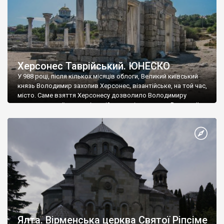
Херсонес Таврійський. ЮНЕСКО
У 988 році, після кількох місяців облоги, Великий київський
князь Володимир захопив Херсонес, візантійське, на той час,
місто. Саме взяття Херсонесу дозволило Володимиру
диктувати свої умови візантійському імператору Василю ІІ, та
одружитися з його дочкою Ганною. Цього ж року, в
Херсонесі Володимир-язичник, став Василем-християнином.
А потім було Хрещення Русі. На честь Херсонесу Таврійського
названо місто […]
Ялта. Вірменська церква Святої Ріпсіме