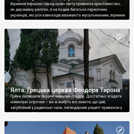
Вірменія першою серед країн світу прийняла християнство,
як державну релігію, й на подив багатьох пересічних
українців, які усіх кавказців вважають мусульманами, вірмени
є відданими вірянами Христа
Ялта. Грецька церква Феодора Тирона
Греки залишили Україні чималий спадок. Достатньо згадати
ніжинські огірочки – ви ж мабуть всі знаєте, що цей,
загублений у радянські часи, легендарний рецепт привезли у
Ніжин греки?