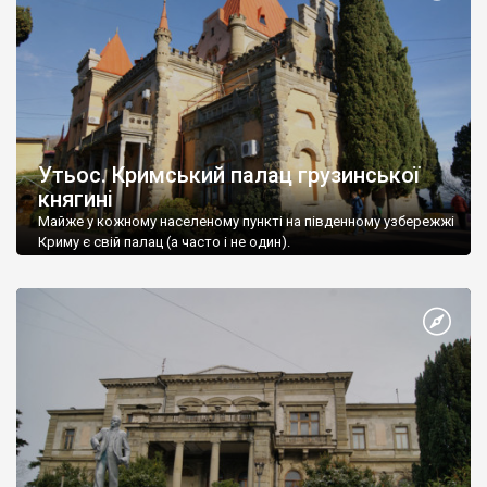
Утьос. Кримський палац грузинської
княгині
Майже у кожному населеному пункті на південному узбережжі
Криму є свій палац (а часто і не один).