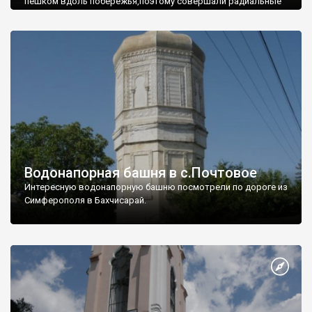
пешком вдоль побережья,поэтому совершали радиальные
вылазки из Оленевки.
Водонапорная башня в с.Почтовое
Интересную водонапорную башню посмотрели по дороге из
Симферополя в Бахчисарай.