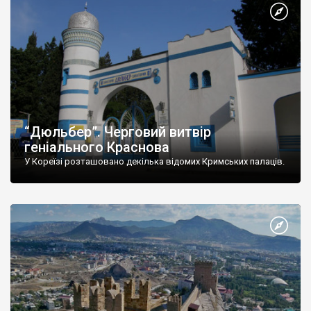
“Дюльбер”. Черговий витвір
геніального Краснова
У Кореїзі розташовано декілька відомих Кримських палаців.