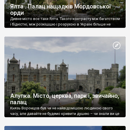
Ялта . Палац нащадків Мордовської
орди
Дивне місто все таки Ялта. Такого контрасту між багатством
і бідністю, між розкішшю і розрухою в Україні більше не
знайдеш.
Алупка. Місто, церква, парк і, звичайно,
палац
Князь Воронцов був чи не найвідомішою людиною свого
часу, але давайте не будемо кривити душею – чи знали ви це
прізвище до відвідин Алупки? Мабуть все таки ні.