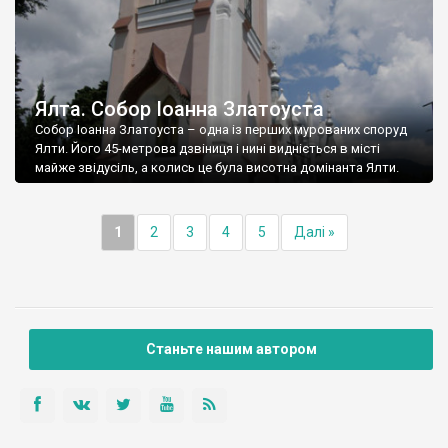
Ялта. Собор Іоанна Златоуста
Собор Іоанна Златоуста – одна із перших мурованих споруд
Ялти. Його 45-метрова дзвіниця і нині видніється в місті
майже звідусіль, а колись це була висотна домінанта Ялти.
1
2
3
4
5
Далі »
Станьте нашим автором