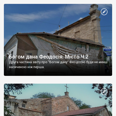
Богом дана Феодосія. Місто Ч.2
Друга частина звіту про "Богом дану" Феодосію буде не менш
насиченою ніж перша.