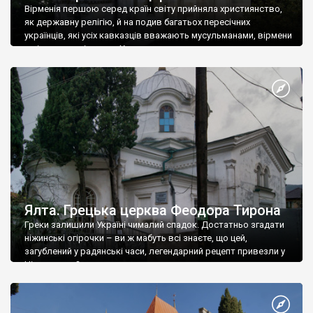
Вірменія першою серед країн світу прийняла християнство,
як державну релігію, й на подив багатьох пересічних
українців, які усіх кавказців вважають мусульманами, вірмени
є відданими вірянами Христа
Ялта. Грецька церква Феодора Тирона
Греки залишили Україні чималий спадок. Достатньо згадати
ніжинські огірочки – ви ж мабуть всі знаєте, що цей,
загублений у радянські часи, легендарний рецепт привезли у
Ніжин греки?