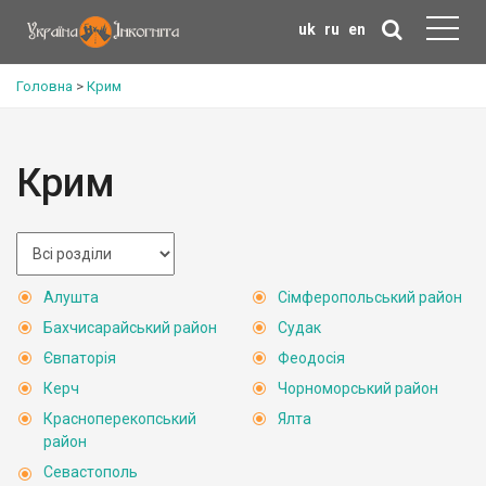
uk
ru
en
Головна
>
Крим
Крим
Алушта
Сімферопольський район
Бахчисарайський район
Судак
Євпаторія
Феодосія
Керч
Чорноморський район
Красноперекопський
Ялта
район
Севастополь