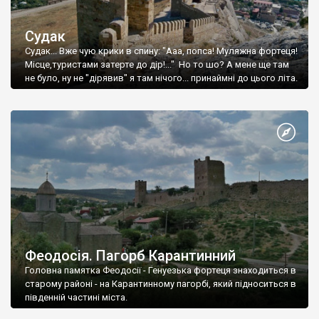
Судак
Судак... Вже чую крики в спину: "Ааа, попса! Муляжна фортеця!
Місце,туристами затерте до дір!..." Но то шо? А мене ще там
не було, ну не "дірявив" я там нічого... принаймні до цього літа.
Феодосія. Пагорб Карантинний
Головна памятка Феодосії - Генуезька фортеця знаходиться в
старому районі - на Карантинному пагорбі, який підноситься в
південній частині міста.