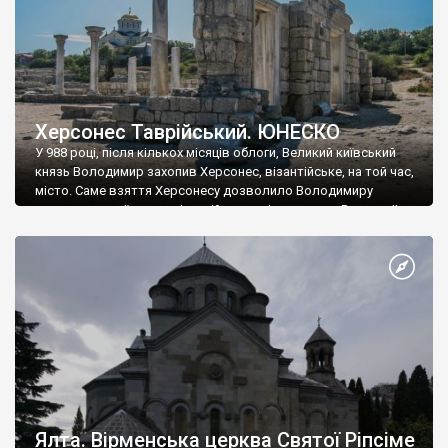
Херсонес Таврійський. ЮНЕСКО
У 988 році, після кількох місяців облоги, Великий київський
князь Володимир захопив Херсонес, візантійське, на той час,
місто. Саме взяття Херсонесу дозволило Володимиру
диктувати свої умови візантійському імператору Василю ІІ, та
одружитися з його дочкою Ганною. Цього ж року, в
Херсонесі Володимир-язичник, став Василем-християнином.
А потім було Хрещення Русі. На честь Херсонесу Таврійського
названо місто […]
Ялта. Вірменська церква Святої Ріпсіме