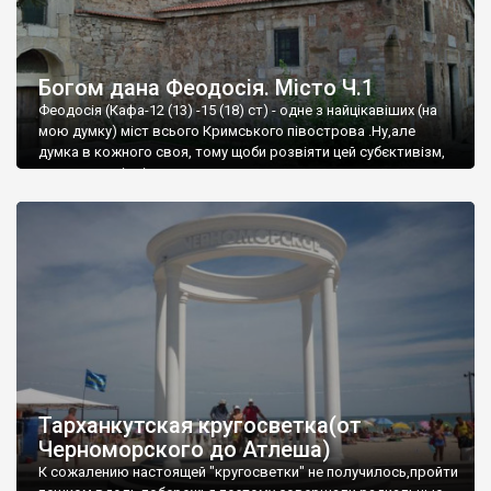
Богом дана Феодосія. Місто Ч.1
Феодосія (Кафа-12 (13) -15 (18) ст) - одне з найцікавіших (на
мою думку) міст всього Кримського півострова .Ну,але
думка в кожного своя, тому щоби розвіяти цей субєктивізм,
запрошую відвідати це
Тарханкутская кругосветка(от
Черноморского до Атлеша)
К сожалению настоящей "кругосветки" не получилось,пройти