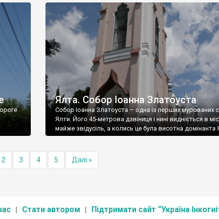
е
Ялта. Собор Іоанна Златоуста
ороге
Собор Іоанна Златоуста – одна із перших мурованих 
Ялти. Його 45-метрова дзвіниця і нині видніється в міс
майже звідусіль, а колись це була висотна домінанта 
2
3
4
5
Далі »
нас
Стати автором
Підтримати сайт “Україна Інкогні