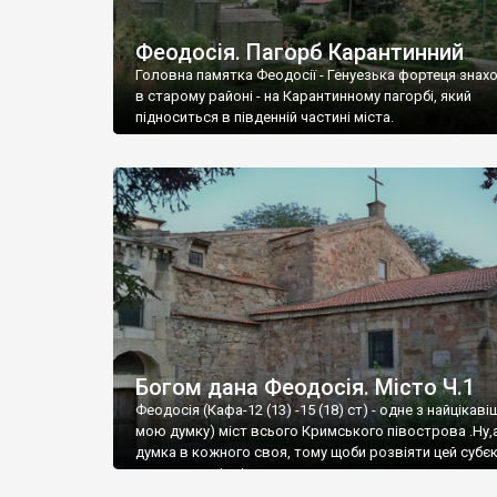
Феодосія. Пагорб Карантинний
Головна памятка Феодосії - Генуезька фортеця знах
в старому районі - на Карантинному пагорбі, який
підноситься в південній частині міста.
Богом дана Феодосія. Місто Ч.1
Феодосія (Кафа-12 (13) -15 (18) ст) - одне з найцікаві
мою думку) міст всього Кримського півострова .Ну,
думка в кожного своя, тому щоби розвіяти цей субєк
запрошую відвідати це