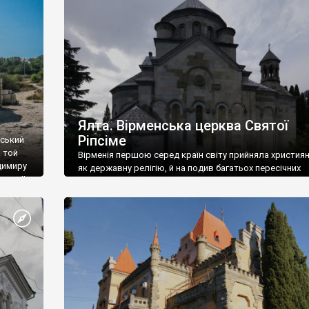
ефактів
називаються «повстяками» (postaki)…” “Вино. Крим
єкту
виробляє відмінне вино і його вдосталь: воно все ду
го».
легке біле і дуже […]
ти та
Ялта. Вірменська церква Святої
Ріпсіме
вський
 той
Вірменія першою серед країн світу прийняла христия
димиру
як державну релігію, й на подив багатьох пересічних
илю ІІ,
українців, які усіх кавказців вважають мусульманами,
 в
вірмени є відданими вірянами Христа