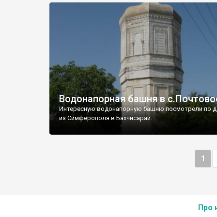
Водонапорная башня в с.Почтово
Интересную водонапорную башню посмотрели по д
из Симферополя в Бахчисарай.
1
Про 