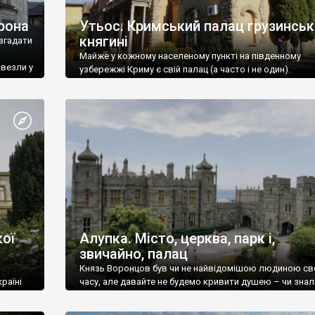
рона
Утьос. Кримський палац грузинськ
княгині
згадати
Майже у кожному населеному пункті на південному
ивезли у
узбережжі Криму є свій палац (а часто і не один).
ої
Алупка. Місто, церква, парк і,
звичайно, палац
Князь Воронцов був чи не найвідомішою людиною св
раїні
часу, але давайте не будемо кривити душею – чи знал
це прізвище до відвідин Алупки? Мабуть все таки ні.