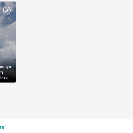
споруд
ті
Ялти.
та”