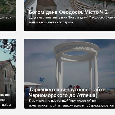
Богом дана Феодосія. Місто Ч.2
одиться
Друга частина звіту про "Богом дану" Феодосію буде 
менш насиченою ніж перша.
Тарханкутская кругосветка(от
Черноморского до Атлеша)
ших (на
але
К сожалению настоящей "кругосветки" не
тивізм,
получилось,пройти пешком вдоль побережья,поэтом
совершали радиальные вылазки из Оленевки.