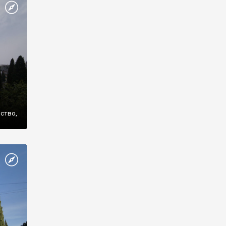
же
нство,