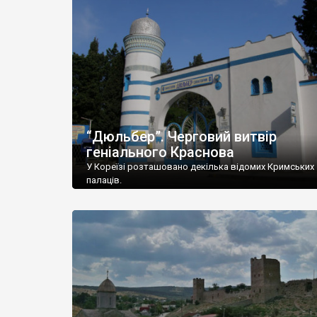
“Дюльбер”. Черговий витвір
геніального Краснова
У Кореїзі розташовано декілька відомих Кримських
палаців.