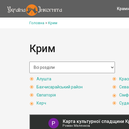
Крам
Головна
>
Крим
Крим
Алушта
Крас
Бахчисарайський район
Сева
Євпаторія
Сімф
Керч
Суда