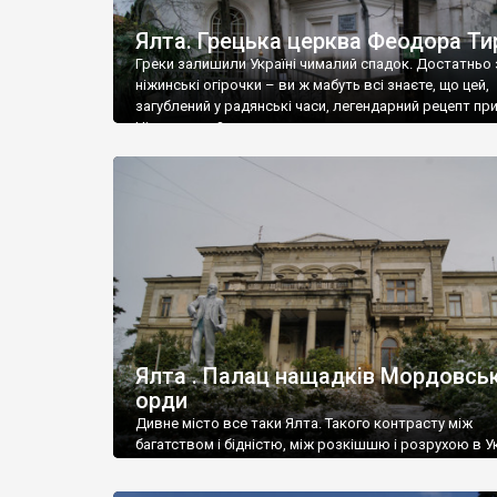
Ялта. Грецька церква Феодора Ти
Греки залишили Україні чималий спадок. Достатньо 
ніжинські огірочки – ви ж мабуть всі знаєте, що цей,
загублений у радянські часи, легендарний рецепт пр
Ніжин греки?
Ялта . Палац нащадків Мордовськ
орди
Дивне місто все таки Ялта. Такого контрасту між
багатством і бідністю, між розкішшю і розрухою в Ук
більше не знайдеш.