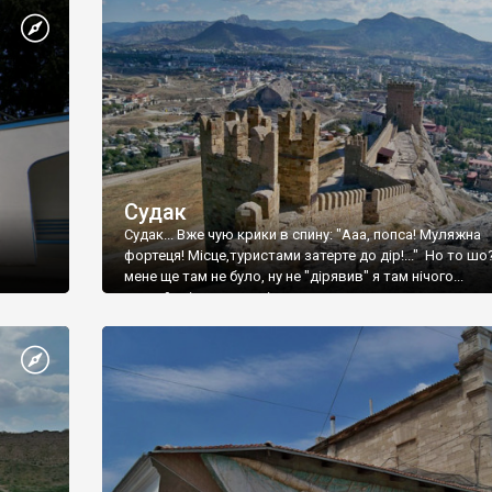
Судак
Судак... Вже чую крики в спину: "Ааа, попса! Муляжна
фортеця! Місце,туристами затерте до дір!..." Но то шо
мене ще там не було, ну не "дірявив" я там нічого...
принаймні до цього літа.