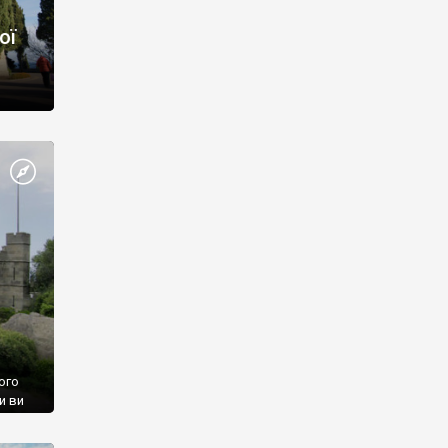
ої
ого
и ви