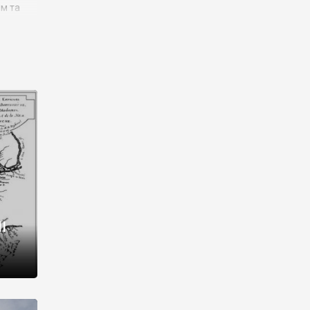
им та
ора і
є
го типу,
ей-
рний
ста:
 райони
від 2
I
і,
рукти,
 котрі