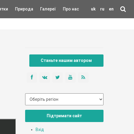
ятки
Природа
Галереї
Про нас
uk
ru
en
Станьте нашим автором
Підтримати сайт
Вхід