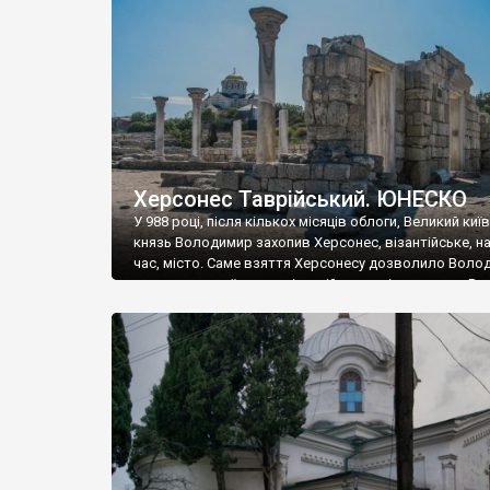
музею «Новгородський музей-заповідник» сотні арт
візантійської доби. Раритети викрадені з фондів об’
культурної спадщини ЮНЕСКО «Херсонеса Таврійсько
Офіційно – на виставку «Золото Візантії», але експер
влада в Україні вважають це лише […]
Херсонес Таврійський. ЮНЕСКО
У 988 році, після кількох місяців облоги, Великий киї
князь Володимир захопив Херсонес, візантійське, на
час, місто. Саме взяття Херсонесу дозволило Воло
диктувати свої умови візантійському імператору Вас
та одружитися з його дочкою Ганною. Цього ж року,
Херсонесі Володимир-язичник, став Василем-
християнином. А потім було Хрещення Русі. На честь
Херсонесу Таврійського названо місто […]