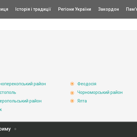
ниця
Історія і традиції
Регіони України
Закордон
Пам'
ноперекопський район
Феодосія
стополь
Чорноморський район
еропольський район
Ялта
к