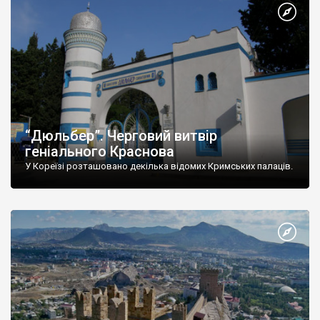
“Дюльбер”. Черговий витвір
геніального Краснова
У Кореїзі розташовано декілька відомих Кримських палаців.