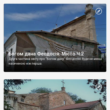
Богом дана Феодосія. Місто Ч.2
Друга частина звіту про "Богом дану" Феодосію буде не менш
насиченою ніж перша.