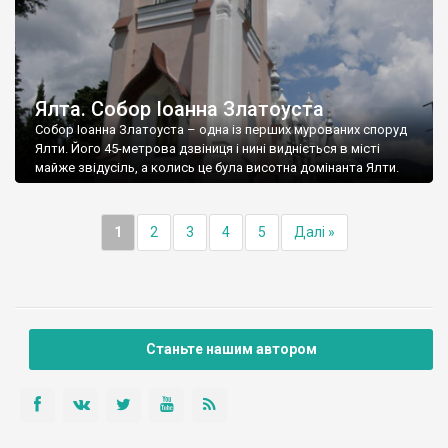
Ялта. Собор Іоанна Златоуста
Собор Іоанна Златоуста – одна із перших мурованих споруд
Ялти. Його 45-метрова дзвіниця і нині видніється в місті
майже звідусіль, а колись це була висотна домінанта Ялти.
1
2
3
4
5
Далі »
Станьте нашим автором