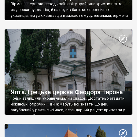
Вірменія першою серед країн світу прийняла християнство,
як державну релігію, й на подив багатьох пересічних
українців, які усіх кавказців вважають мусульманами, вірмени
є відданими вірянами Христа
Ялта. Грецька церква Феодора Тирона
Греки залишили Україні чималий спадок. Достатньо згадати
ніжинські огірочки – ви ж мабуть всі знаєте, що цей,
загублений у радянські часи, легендарний рецепт привезли у
Ніжин греки?