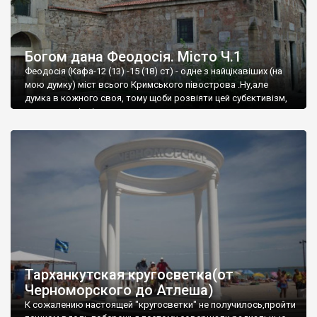
Богом дана Феодосія. Місто Ч.1
Феодосія (Кафа-12 (13) -15 (18) ст) - одне з найцікавіших (на
мою думку) міст всього Кримського півострова .Ну,але
думка в кожного своя, тому щоби розвіяти цей субєктивізм,
запрошую відвідати це
Тарханкутская кругосветка(от
Черноморского до Атлеша)
К сожалению настоящей "кругосветки" не получилось,пройти