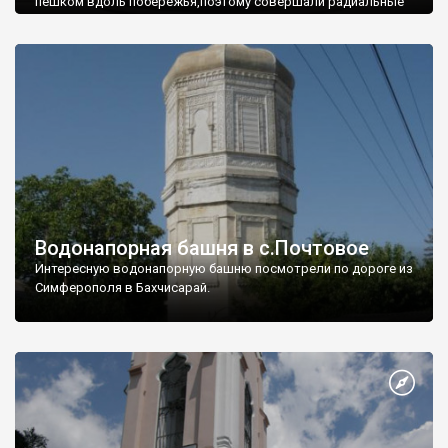
пешком вдоль побережья,поэтому совершали радиальные
вылазки из Оленевки.
Водонапорная башня в с.Почтовое
Интересную водонапорную башню посмотрели по дороге из
Симферополя в Бахчисарай.