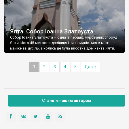
Ялта. Собор Іоанна Златоуста
Собор Іоанна Златоуста – одна із перших мурованих споруд
Ялти. Його 45-метрова дзвіниця і нині видніється в місті
майже звідусіль, а колись це була висотна домінанта Ялти.
1
2
3
4
5
Далі »
Станьте нашим автором