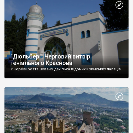
“Дюльбер”. Черговий витвір
геніального Краснова
У Кореїзі розташовано декілька відомих Кримських палаців.