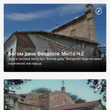
Богом дана Феодосія. Місто Ч.2
Друга частина звіту про "Богом дану" Феодосію буде не менш
насиченою ніж перша.