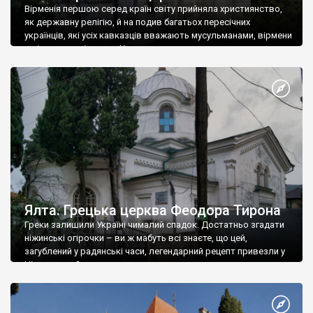
Вірменія першою серед країн світу прийняла християнство,
як державну релігію, й на подив багатьох пересічних
українців, які усіх кавказців вважають мусульманами, вірмени
є відданими вірянами Христа
Ялта. Грецька церква Феодора Тирона
Греки залишили Україні чималий спадок. Достатньо згадати
ніжинські огірочки – ви ж мабуть всі знаєте, що цей,
загублений у радянські часи, легендарний рецепт привезли у
Ніжин греки?