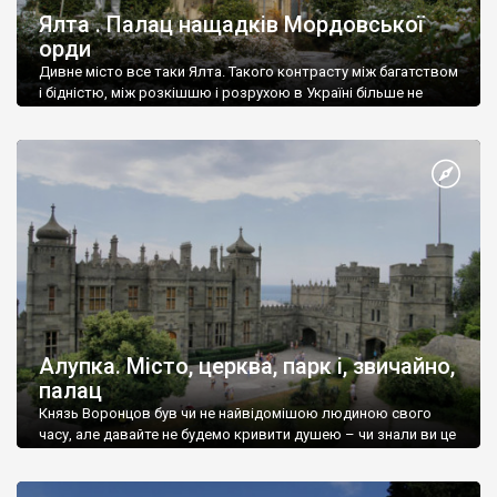
Ялта . Палац нащадків Мордовської
орди
Дивне місто все таки Ялта. Такого контрасту між багатством
і бідністю, між розкішшю і розрухою в Україні більше не
знайдеш.
Алупка. Місто, церква, парк і, звичайно,
палац
Князь Воронцов був чи не найвідомішою людиною свого
часу, але давайте не будемо кривити душею – чи знали ви це
прізвище до відвідин Алупки? Мабуть все таки ні.