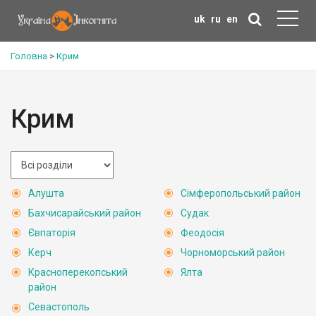
uk
ru
en
Головна
>
Крим
Крим
Алушта
Сімферопольський район
Бахчисарайський район
Судак
Євпаторія
Феодосія
Керч
Чорноморський район
Красноперекопський
Ялта
район
Севастополь