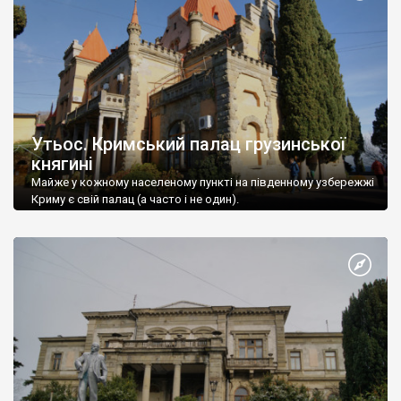
Утьос. Кримський палац грузинської
княгині
Майже у кожному населеному пункті на південному узбережжі
Криму є свій палац (а часто і не один).