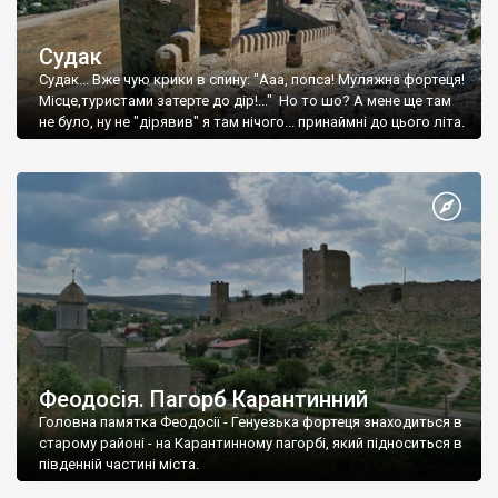
Судак
Судак... Вже чую крики в спину: "Ааа, попса! Муляжна фортеця!
Місце,туристами затерте до дір!..." Но то шо? А мене ще там
не було, ну не "дірявив" я там нічого... принаймні до цього літа.
Феодосія. Пагорб Карантинний
Головна памятка Феодосії - Генуезька фортеця знаходиться в
старому районі - на Карантинному пагорбі, який підноситься в
південній частині міста.