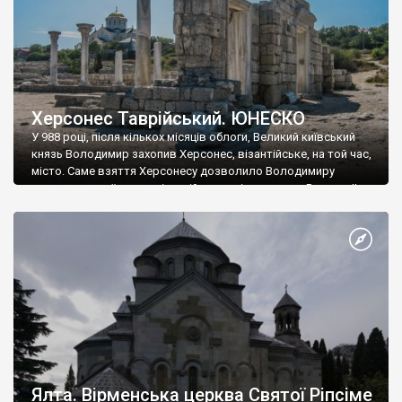
Херсонес Таврійський. ЮНЕСКО
У 988 році, після кількох місяців облоги, Великий київський
князь Володимир захопив Херсонес, візантійське, на той час,
місто. Саме взяття Херсонесу дозволило Володимиру
диктувати свої умови візантійському імператору Василю ІІ, та
одружитися з його дочкою Ганною. Цього ж року, в
Херсонесі Володимир-язичник, став Василем-християнином.
А потім було Хрещення Русі. На честь Херсонесу Таврійського
названо місто […]
Ялта. Вірменська церква Святої Ріпсіме