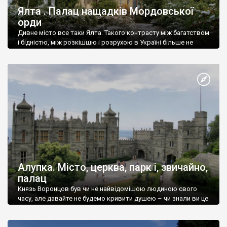
Ялта . Палац нащадків Мордовської
орди
Дивне місто все таки Ялта. Такого контрасту між багатством
і бідністю, між розкішшю і розрухою в Україні більше не
знайдеш.
Алупка. Місто, церква, парк і, звичайно,
палац
Князь Воронцов був чи не найвідомішою людиною свого
часу, але давайте не будемо кривити душею – чи знали ви це
прізвище до відвідин Алупки? Мабуть все таки ні.