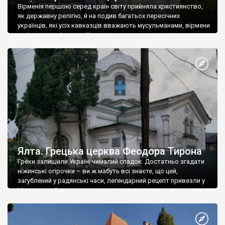
Вірменія першою серед країн світу прийняла християнство,
як державну релігію, й на подив багатьох пересічних
українців, які усіх кавказців вважають мусульманами, вірмени
є відданими вірянами Христа
Ялта. Грецька церква Феодора Тирона
Греки залишили Україні чималий спадок. Достатньо згадати
ніжинські огірочки – ви ж мабуть всі знаєте, що цей,
загублений у радянські часи, легендарний рецепт привезли у
Ніжин греки?