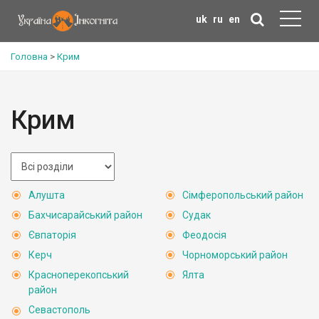
uk
ru
en
Головна
>
Крим
Крим
Алушта
Сімферопольський район
Бахчисарайський район
Судак
Євпаторія
Феодосія
Керч
Чорноморський район
Красноперекопський
Ялта
район
Севастополь