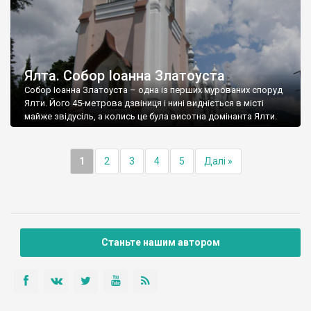
Ялта. Собор Іоанна Златоуста
Собор Іоанна Златоуста – одна із перших мурованих споруд
Ялти. Його 45-метрова дзвіниця і нині видніється в місті
майже звідусіль, а колись це була висотна домінанта Ялти.
1
2
3
4
5
Далі »
Станьте нашим автором