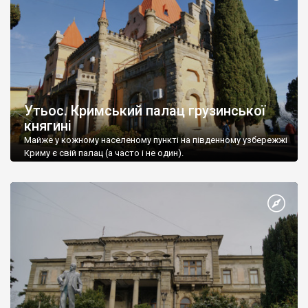
Утьос. Кримський палац грузинської
княгині
Майже у кожному населеному пункті на південному узбережжі
Криму є свій палац (а часто і не один).