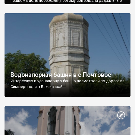
пешком вдоль побережья,поэтому совершали радиальные
вылазки из Оленевки.
Водонапорная башня в с.Почтовое
Интересную водонапорную башню посмотрели по дороге из
Симферополя в Бахчисарай.