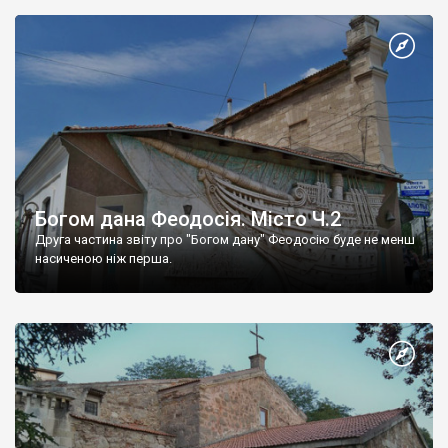
Богом дана Феодосія. Місто Ч.2
Друга частина звіту про "Богом дану" Феодосію буде не менш
насиченою ніж перша.