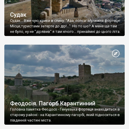
Судак
Судак... Вже чую крики в спину: "Ааа, попса! Муляжна фортеця!
Місце,туристами затерте до дір!..." Но то шо? А мене ще там
не було, ну не "дірявив" я там нічого... принаймні до цього літа.
Феодосія. Пагорб Карантинний
Головна памятка Феодосії - Генуезька фортеця знаходиться в
старому районі - на Карантинному пагорбі, який підноситься в
південній частині міста.