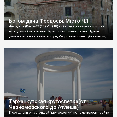
Богом дана Феодосія. Місто Ч.1
Феодосія (Кафа-12 (13) -15 (18) ст) - одне з найцікавіших (на
мою думку) міст всього Кримського півострова .Ну,але
думка в кожного своя, тому щоби розвіяти цей субєктивізм,
запрошую відвідати це
Тарханкутская кругосветка(от
Черноморского до Атлеша)
К сожалению настоящей "кругосветки" не получилось,пройти