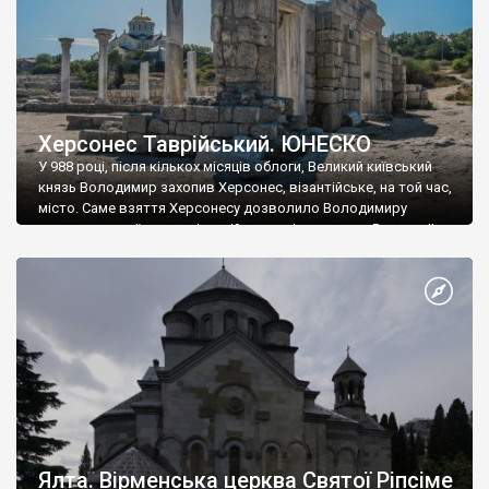
Херсонес Таврійський. ЮНЕСКО
У 988 році, після кількох місяців облоги, Великий київський
князь Володимир захопив Херсонес, візантійське, на той час,
місто. Саме взяття Херсонесу дозволило Володимиру
диктувати свої умови візантійському імператору Василю ІІ, та
одружитися з його дочкою Ганною. Цього ж року, в
Херсонесі Володимир-язичник, став Василем-християнином.
А потім було Хрещення Русі. На честь Херсонесу Таврійського
названо місто […]
Ялта. Вірменська церква Святої Ріпсіме