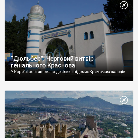
“Дюльбер”. Черговий витвір
геніального Краснова
У Кореїзі розташовано декілька відомих Кримських палаців.