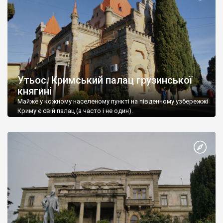
Утьос. Кримський палац грузинської
княгині
Майже у кожному населеному пункті на південному узбережжі
Криму є свій палац (а часто і не один).