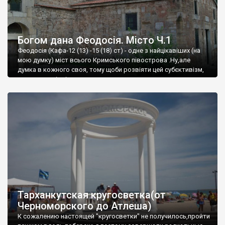
Богом дана Феодосія. Місто Ч.1
Феодосія (Кафа-12 (13) -15 (18) ст) - одне з найцікавіших (на
мою думку) міст всього Кримського півострова .Ну,але
думка в кожного своя, тому щоби розвіяти цей субєктивізм,
запрошую відвідати це
Тарханкутская кругосветка(от
Черноморского до Атлеша)
К сожалению настоящей "кругосветки" не получилось,пройти