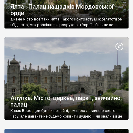
Ялта . Палац нащадків Мордовської
орди
Дивне місто все таки Ялта. Такого контрасту між багатством
і бідністю, між розкішшю і розрухою в Україні більше не
знайдеш.
Алупка. Місто, церква, парк і, звичайно,
палац
Князь Воронцов був чи не найвідомішою людиною свого
часу, але давайте не будемо кривити душею – чи знали ви це
прізвище до відвідин Алупки? Мабуть все таки ні.