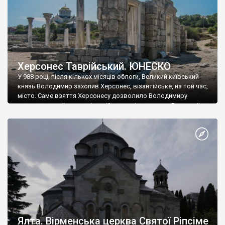
Херсонес Таврійський. ЮНЕСКО
У 988 році, після кількох місяців облоги, Великий київський
князь Володимир захопив Херсонес, візантійське, на той час,
місто. Саме взяття Херсонесу дозволило Володимиру
диктувати свої умови візантійському імператору Василю ІІ, та
одружитися з його дочкою Ганною. Цього ж року, в
Херсонесі Володимир-язичник, став Василем-християнином.
А потім було Хрещення Русі. На честь Херсонесу Таврійського
названо місто […]
Ялта. Вірменська церква Святої Ріпсіме