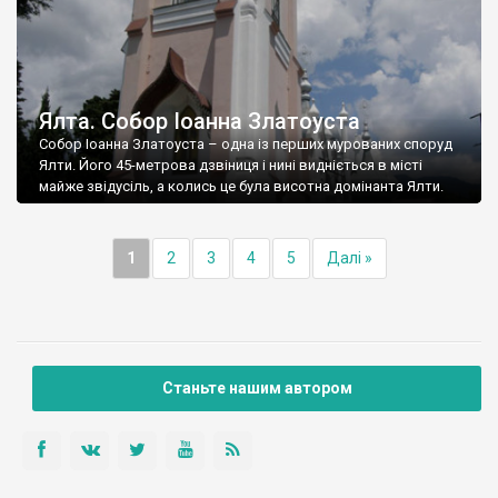
Ялта. Собор Іоанна Златоуста
Собор Іоанна Златоуста – одна із перших мурованих споруд
Ялти. Його 45-метрова дзвіниця і нині видніється в місті
майже звідусіль, а колись це була висотна домінанта Ялти.
1
2
3
4
5
Далі »
Станьте нашим автором