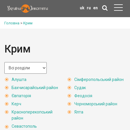
uk
ru
en
Головна
>
Крим
Крим
Алушта
Сімферопольський район
Бахчисарайський район
Судак
Євпаторія
Феодосія
Керч
Чорноморський район
Красноперекопський
Ялта
район
Севастополь