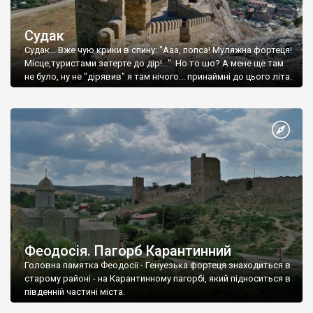
Судак
Судак... Вже чую крики в спину: "Ааа, попса! Муляжна фортеця!
Місце,туристами затерте до дір!..." Но то шо? А мене ще там
не було, ну не "дірявив" я там нічого... принаймні до цього літа.
Феодосія. Пагорб Карантинний
Головна памятка Феодосії - Генуезька фортеця знаходиться в
старому районі - на Карантинному пагорбі, який підноситься в
південній частині міста.