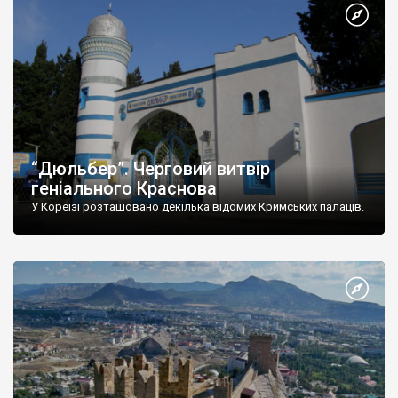
“Дюльбер”. Черговий витвір
геніального Краснова
У Кореїзі розташовано декілька відомих Кримських палаців.