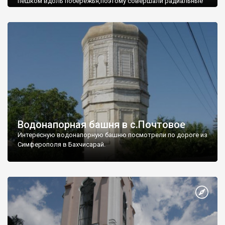
пешком вдоль побережья,поэтому совершали радиальные
вылазки из Оленевки.
Водонапорная башня в с.Почтовое
Интересную водонапорную башню посмотрели по дороге из
Симферополя в Бахчисарай.