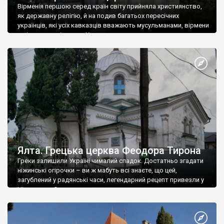
Вірменія першою серед країн світу прийняла християнство,
як державну релігію, й на подив багатьох пересічних
українців, які усіх кавказців вважають мусульманами, вірмени
є відданими вірянами Христа
Ялта. Грецька церква Феодора Тирона
Греки залишили Україні чималий спадок. Достатньо згадати
ніжинські огірочки – ви ж мабуть всі знаєте, що цей,
загублений у радянські часи, легендарний рецепт привезли у
Ніжин греки?