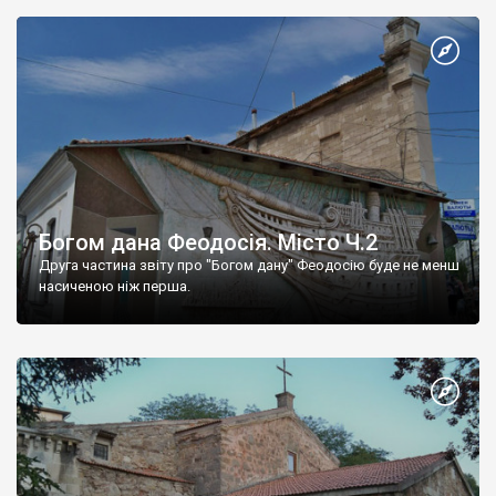
Богом дана Феодосія. Місто Ч.2
Друга частина звіту про "Богом дану" Феодосію буде не менш
насиченою ніж перша.