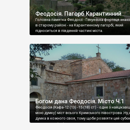
Феодосія. Пагорб Карантинний
Головна памятка Феодосії - Генуезька фортеця знах
в старому районі - на Карантинному пагорбі, який
підноситься в південній частині міста.
Богом дана Феодосія. Місто Ч.1
Феодосія (Кафа-12 (13) -15 (18) ст) - одне з найцікаві
мою думку) міст всього Кримського півострова .Ну,
думка в кожного своя, тому щоби розвіяти цей субєк
запрошую відвідати це