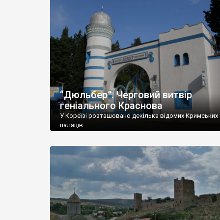
“Дюльбер”. Черговий витвір
геніального Краснова
У Кореїзі розташовано декілька відомих Кримських
палаців.