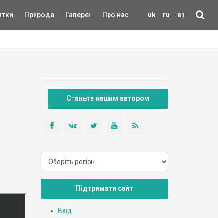
ятки
Природа
Галереї
Про нас
uk
ru
en
Станьте нашим автором
Підтримати сайт
Вхід