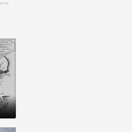
им та
ора і
є
го типу,
ей-
рний
ста:
 райони
від 2
I
і,
рукти,
 котрі