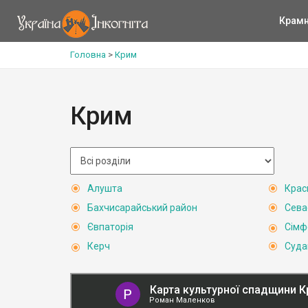
Крам
Головна
>
Крим
Крим
Алушта
Крас
Бахчисарайський район
Сева
Євпаторія
Сімф
Керч
Суда