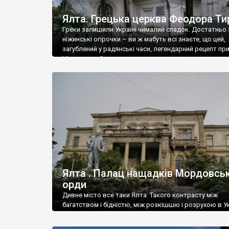
Ялта. Грецька церква Феодора Ти
Греки залишили Україні чималий спадок. Достатньо 
ніжинські огірочки – ви ж мабуть всі знаєте, що цей,
загублений у радянські часи, легендарний рецепт пр
Ніжин греки?
Ялта . Палац нащадків Мордовськ
орди
Дивне місто все таки Ялта. Такого контрасту між
багатством і бідністю, між розкішшю і розрухою в Ук
більше не знайдеш.