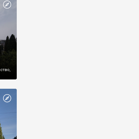
же
нство,