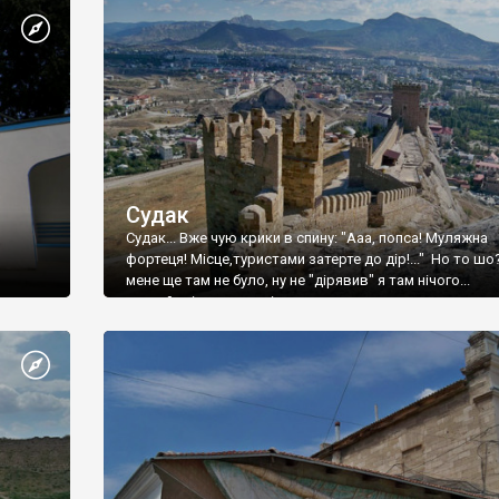
Судак
Судак... Вже чую крики в спину: "Ааа, попса! Муляжна
фортеця! Місце,туристами затерте до дір!..." Но то шо
мене ще там не було, ну не "дірявив" я там нічого...
принаймні до цього літа.