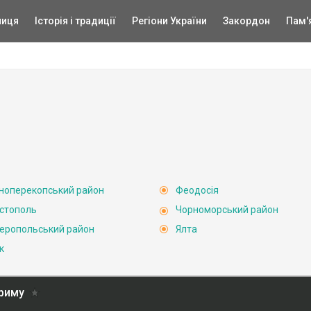
ниця
Історія і традиції
Регіони України
Закордон
Пам'
ноперекопський район
Феодосія
стополь
Чорноморський район
еропольський район
Ялта
к