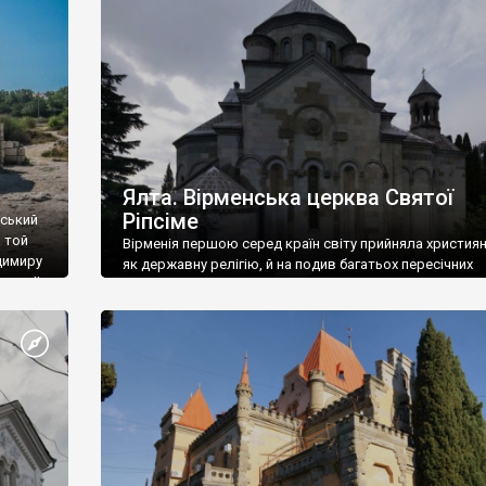
ефактів
називаються «повстяками» (postaki)…” “Вино. Крим
єкту
виробляє відмінне вино і його вдосталь: воно все ду
го».
легке біле і дуже […]
ти та
Ялта. Вірменська церква Святої
Ріпсіме
вський
 той
Вірменія першою серед країн світу прийняла христия
димиру
як державну релігію, й на подив багатьох пересічних
илю ІІ,
українців, які усіх кавказців вважають мусульманами,
 в
вірмени є відданими вірянами Христа