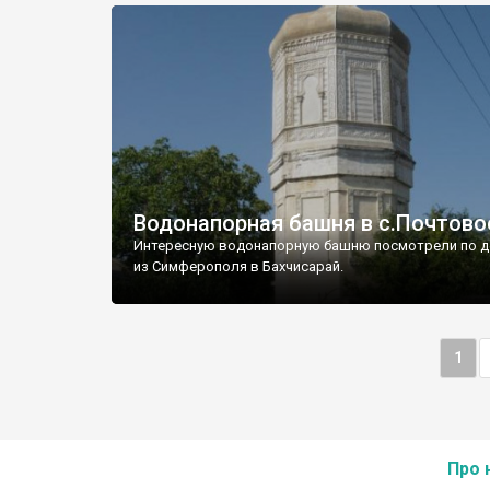
Водонапорная башня в с.Почтово
Интересную водонапорную башню посмотрели по д
из Симферополя в Бахчисарай.
1
Про 