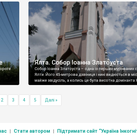
е
Ялта. Собор Іоанна Златоуста
ороге
Собор Іоанна Златоуста – одна із перших мурованих 
Ялти. Його 45-метрова дзвіниця і нині видніється в міс
майже звідусіль, а колись це була висотна домінанта 
2
3
4
5
Далі »
нас
Стати автором
Підтримати сайт “Україна Інкогні