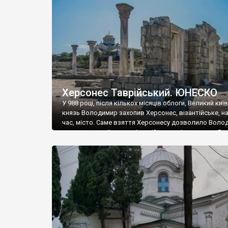
музею «Новгородський музей-заповідник» сотні арт
візантійської доби. Раритети викрадені з фондів об’
культурної спадщини ЮНЕСКО «Херсонеса Таврійсько
Офіційно – на виставку «Золото Візантії», але експер
влада в Україні вважають це лише […]
Херсонес Таврійський. ЮНЕСКО
У 988 році, після кількох місяців облоги, Великий киї
князь Володимир захопив Херсонес, візантійське, на
час, місто. Саме взяття Херсонесу дозволило Воло
диктувати свої умови візантійському імператору Вас
та одружитися з його дочкою Ганною. Цього ж року,
Херсонесі Володимир-язичник, став Василем-
християнином. А потім було Хрещення Русі. На честь
Херсонесу Таврійського названо місто […]