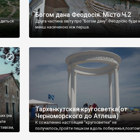
Богом дана Феодосія. Місто Ч.2
одиться
Друга частина звіту про "Богом дану" Феодосію буде 
менш насиченою ніж перша.
Тарханкутская кругосветка(от
Черноморского до Атлеша)
ших (на
але
К сожалению настоящей "кругосветки" не
тивізм,
получилось,пройти пешком вдоль побережья,поэтом
совершали радиальные вылазки из Оленевки.