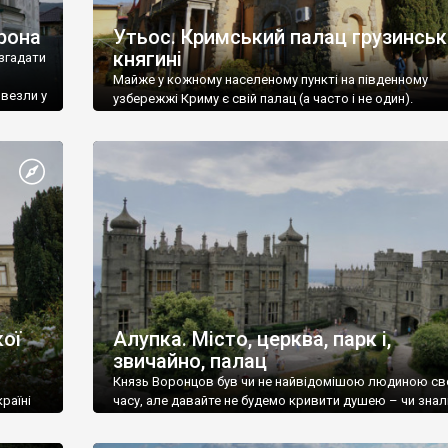
рона
Утьос. Кримський палац грузинськ
княгині
згадати
Майже у кожному населеному пункті на південному
ивезли у
узбережжі Криму є свій палац (а часто і не один).
ої
Алупка. Місто, церква, парк і,
звичайно, палац
Князь Воронцов був чи не найвідомішою людиною св
раїні
часу, але давайте не будемо кривити душею – чи знал
це прізвище до відвідин Алупки? Мабуть все таки ні.