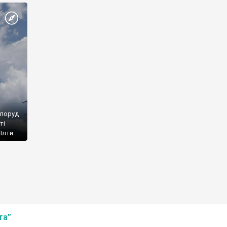
споруд
ті
Ялти.
та”