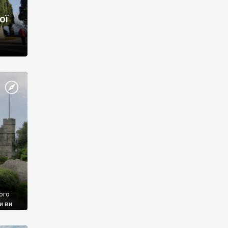
ої
ого
и ви