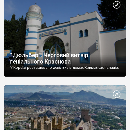
“Дюльбер”. Черговий витвір
геніального Краснова
У Кореїзі розташовано декілька відомих Кримських палаців.