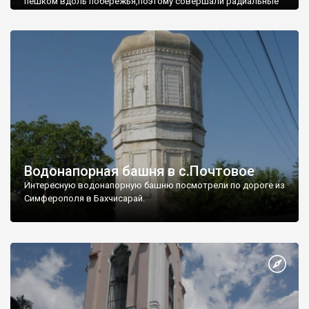
пешком вдоль побережья,поэтому совершали радиальные
вылазки из Оленевки.
Водонапорная башня в с.Почтовое
Интересную водонапорную башню посмотрели по дороге из
Симферополя в Бахчисарай.