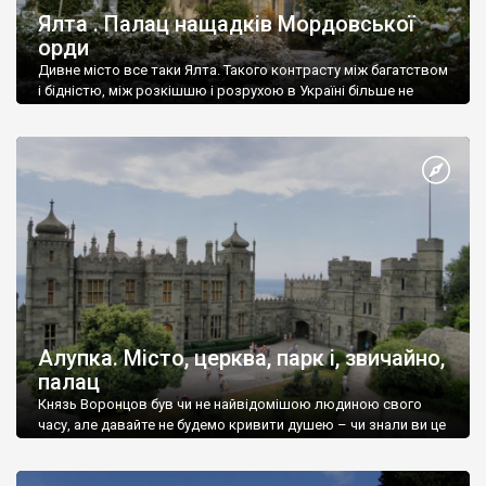
Ялта . Палац нащадків Мордовської
орди
Дивне місто все таки Ялта. Такого контрасту між багатством
і бідністю, між розкішшю і розрухою в Україні більше не
знайдеш.
Алупка. Місто, церква, парк і, звичайно,
палац
Князь Воронцов був чи не найвідомішою людиною свого
часу, але давайте не будемо кривити душею – чи знали ви це
прізвище до відвідин Алупки? Мабуть все таки ні.