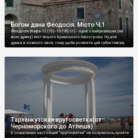
Богом дана Феодосія. Місто Ч.1
Феодосія (Кафа-12 (13) -15 (18) ст) - одне з найцікавіших (на
мою думку) міст всього Кримського півострова .Ну,але
думка в кожного своя, тому щоби розвіяти цей субєктивізм,
запрошую відвідати це
Тарханкутская кругосветка(от
Черноморского до Атлеша)
К сожалению настоящей "кругосветки" не получилось,пройти