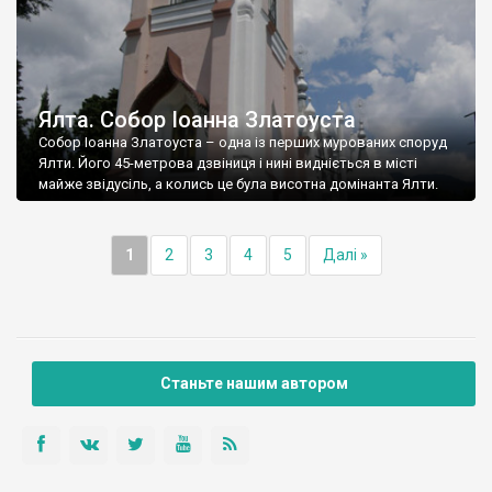
Ялта. Собор Іоанна Златоуста
Собор Іоанна Златоуста – одна із перших мурованих споруд
Ялти. Його 45-метрова дзвіниця і нині видніється в місті
майже звідусіль, а колись це була висотна домінанта Ялти.
1
2
3
4
5
Далі »
Станьте нашим автором