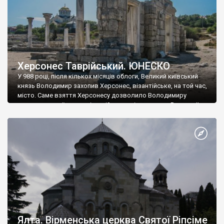
Херсонес Таврійський. ЮНЕСКО
У 988 році, після кількох місяців облоги, Великий київський
князь Володимир захопив Херсонес, візантійське, на той час,
місто. Саме взяття Херсонесу дозволило Володимиру
диктувати свої умови візантійському імператору Василю ІІ, та
одружитися з його дочкою Ганною. Цього ж року, в
Херсонесі Володимир-язичник, став Василем-християнином.
А потім було Хрещення Русі. На честь Херсонесу Таврійського
названо місто […]
Ялта. Вірменська церква Святої Ріпсіме