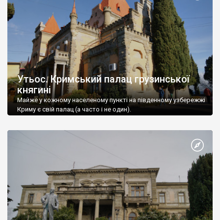
Утьос. Кримський палац грузинської
княгині
Майже у кожному населеному пункті на південному узбережжі
Криму є свій палац (а часто і не один).