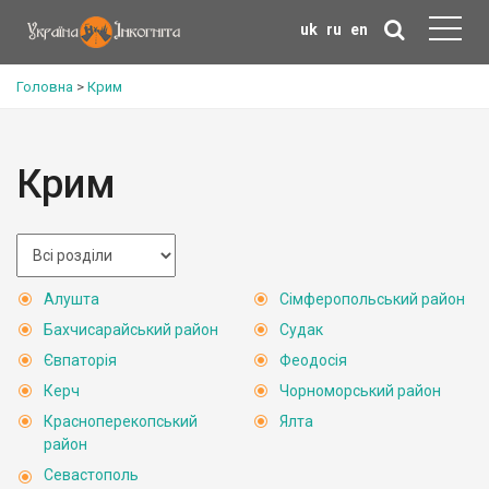
uk
ru
en
Головна
>
Крим
Крим
Алушта
Сімферопольський район
Бахчисарайський район
Судак
Євпаторія
Феодосія
Керч
Чорноморський район
Красноперекопський
Ялта
район
Севастополь