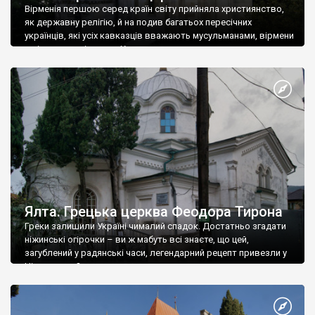
Вірменія першою серед країн світу прийняла християнство,
як державну релігію, й на подив багатьох пересічних
українців, які усіх кавказців вважають мусульманами, вірмени
є відданими вірянами Христа
Ялта. Грецька церква Феодора Тирона
Греки залишили Україні чималий спадок. Достатньо згадати
ніжинські огірочки – ви ж мабуть всі знаєте, що цей,
загублений у радянські часи, легендарний рецепт привезли у
Ніжин греки?