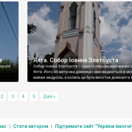
е
Ялта. Собор Іоанна Златоуста
ороге
Собор Іоанна Златоуста – одна із перших мурованих 
Ялти. Його 45-метрова дзвіниця і нині видніється в міс
майже звідусіль, а колись це була висотна домінанта 
2
3
4
5
Далі »
нас
Стати автором
Підтримати сайт “Україна Інкогні