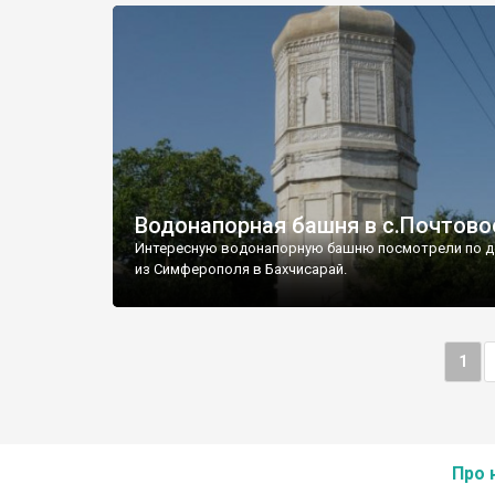
Водонапорная башня в с.Почтово
Интересную водонапорную башню посмотрели по д
из Симферополя в Бахчисарай.
1
Про 