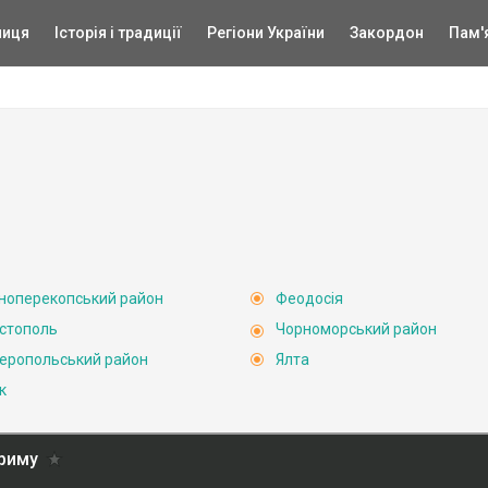
ниця
Історія і традиції
Регіони України
Закордон
Пам'
ноперекопський район
Феодосія
стополь
Чорноморський район
еропольський район
Ялта
к