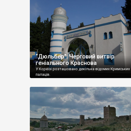
“Дюльбер”. Черговий витвір
геніального Краснова
У Кореїзі розташовано декілька відомих Кримських
палаців.