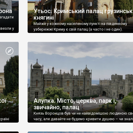
рона
Утьос. Кримський палац грузинськ
княгині
згадати
Майже у кожному населеному пункті на південному
ивезли у
узбережжі Криму є свій палац (а часто і не один).
ої
Алупка. Місто, церква, парк і,
звичайно, палац
Князь Воронцов був чи не найвідомішою людиною св
раїні
часу, але давайте не будемо кривити душею – чи знал
це прізвище до відвідин Алупки? Мабуть все таки ні.