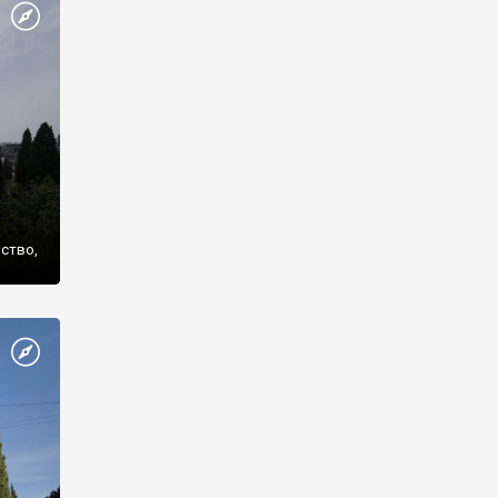
же
нство,