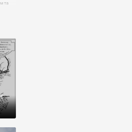
им та
ора і
є
го типу,
ей-
рний
ста:
 райони
від 2
I
і,
рукти,
 котрі