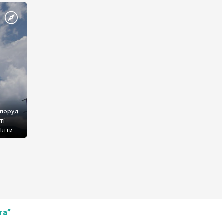
споруд
ті
Ялти.
та”