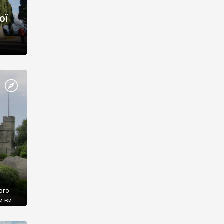
ої
ого
и ви