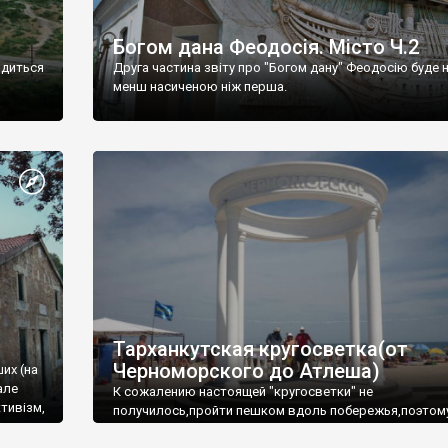
Богом дана Феодосія. Місто Ч.2
одиться
Друга частина звіту про "Богом дану" Феодосію буде 
менш насиченою ніж перша.
Тарханкутская кругосветка(от
Черноморского до Атлеша)
ших (на
але
К сожалению настоящей "кругосветки" не
тивізм,
получилось,пройти пешком вдоль побережья,поэтом
совершали радиальные вылазки из Оленевки.