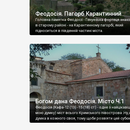
Феодосія. Пагорб Карантинний
Головна памятка Феодосії - Генуезька фортеця знах
в старому районі - на Карантинному пагорбі, який
підноситься в південній частині міста.
Богом дана Феодосія. Місто Ч.1
Феодосія (Кафа-12 (13) -15 (18) ст) - одне з найцікаві
мою думку) міст всього Кримського півострова .Ну,
думка в кожного своя, тому щоби розвіяти цей субєк
запрошую відвідати це