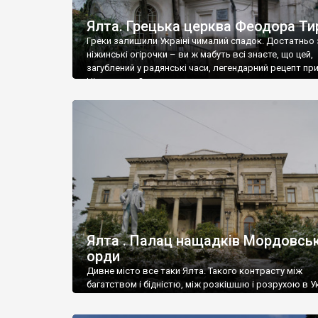
Ялта. Грецька церква Феодора Ти
Греки залишили Україні чималий спадок. Достатньо 
ніжинські огірочки – ви ж мабуть всі знаєте, що цей,
загублений у радянські часи, легендарний рецепт пр
Ніжин греки?
Ялта . Палац нащадків Мордовськ
орди
Дивне місто все таки Ялта. Такого контрасту між
багатством і бідністю, між розкішшю і розрухою в Ук
більше не знайдеш.