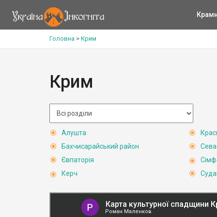
Крам
Головна
>
Крим
Крим
Алушта
Крас
Бахчисарайський район
Сева
Євпаторія
Сімф
Керч
Суда