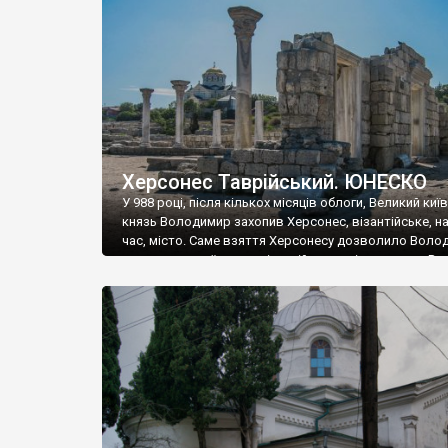
музею «Новгородський музей-заповідник» сотні арт
візантійської доби. Раритети викрадені з фондів об’
культурної спадщини ЮНЕСКО «Херсонеса Таврійсько
Офіційно – на виставку «Золото Візантії», але експер
влада в Україні вважають це лише […]
Херсонес Таврійський. ЮНЕСКО
У 988 році, після кількох місяців облоги, Великий киї
князь Володимир захопив Херсонес, візантійське, на
час, місто. Саме взяття Херсонесу дозволило Воло
диктувати свої умови візантійському імператору Вас
та одружитися з його дочкою Ганною. Цього ж року,
Херсонесі Володимир-язичник, став Василем-
християнином. А потім було Хрещення Русі. На честь
Херсонесу Таврійського названо місто […]