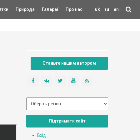
ятки
Природа
Галереї
Про нас
uk
ru
en
Станьте нашим автором
Підтримати сайт
Вхід