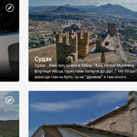
Судак
Судак... Вже чую крики в спину: "Ааа, попса! Муляжна
фортеця! Місце,туристами затерте до дір!..." Но то шо
мене ще там не було, ну не "дірявив" я там нічого...
принаймні до цього літа.