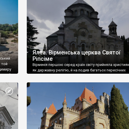
ефактів
називаються «повстяками» (postaki)…” “Вино. Крим
єкту
виробляє відмінне вино і його вдосталь: воно все ду
го».
легке біле і дуже […]
ти та
Ялта. Вірменська церква Святої
Ріпсіме
вський
 той
Вірменія першою серед країн світу прийняла христия
димиру
як державну релігію, й на подив багатьох пересічних
илю ІІ,
українців, які усіх кавказців вважають мусульманами,
 в
вірмени є відданими вірянами Христа