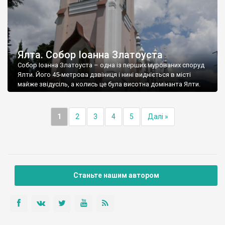
Ялта. Собор Іоанна Златоуста
Собор Іоанна Златоуста – одна із перших мурованих споруд
Ялти. Його 45-метрова дзвіниця і нині видніється в місті
майже звідусіль, а колись це була висотна домінанта Ялти.
1
2
3
4
5
Далі »
Станьте нашим автором