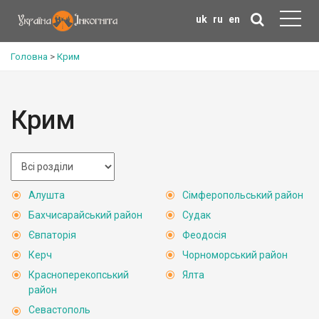
uk
ru
en
Головна
>
Крим
Крим
Алушта
Сімферопольський район
Бахчисарайський район
Судак
Євпаторія
Феодосія
Керч
Чорноморський район
Красноперекопський
Ялта
район
Севастополь