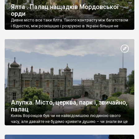
Ялта . Палац нащадків Мордовської
орди
Дивне місто все таки Ялта. Такого контрасту між багатством
і бідністю, між розкішшю і розрухою в Україні більше не
знайдеш.
Алупка. Місто, церква, парк і, звичайно,
палац
Князь Воронцов був чи не найвідомішою людиною свого
часу, але давайте не будемо кривити душею – чи знали ви це
прізвище до відвідин Алупки? Мабуть все таки ні.