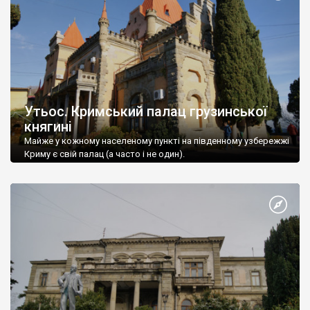
Утьос. Кримський палац грузинської
княгині
Майже у кожному населеному пункті на південному узбережжі
Криму є свій палац (а часто і не один).