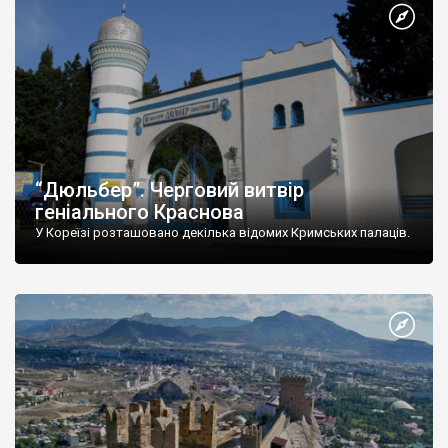
“Дюльбер”. Черговий витвір
геніального Краснова
У Кореїзі розташовано декілька відомих Кримських палаців.