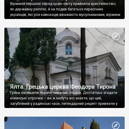
Вірменія першою серед країн світу прийняла християнство,
як державну релігію, й на подив багатьох пересічних
українців, які усіх кавказців вважають мусульманами, вірмени
є відданими вірянами Христа
Ялта. Грецька церква Феодора Тирона
Греки залишили Україні чималий спадок. Достатньо згадати
ніжинські огірочки – ви ж мабуть всі знаєте, що цей,
загублений у радянські часи, легендарний рецепт привезли у
Ніжин греки?