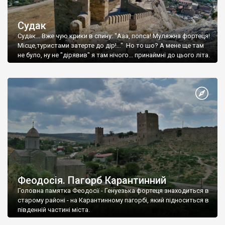
Судак
Судак... Вже чую крики в спину: "Ааа, попса! Муляжна фортеця!
Місце,туристами затерте до дір!..." Но то шо? А мене ще там
не було, ну не "дірявив" я там нічого... принаймні до цього літа.
Феодосія. Пагорб Карантинний
Головна памятка Феодосії - Генуезька фортеця знаходиться в
старому районі - на Карантинному пагорбі, який підноситься в
південній частині міста.