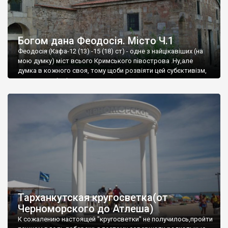
Богом дана Феодосія. Місто Ч.1
Феодосія (Кафа-12 (13) -15 (18) ст) - одне з найцікавіших (на
мою думку) міст всього Кримського півострова .Ну,але
думка в кожного своя, тому щоби розвіяти цей субєктивізм,
запрошую відвідати це
Тарханкутская кругосветка(от
Черноморского до Атлеша)
К сожалению настоящей "кругосветки" не получилось,пройти