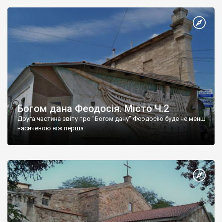
Богом дана Феодосія. Місто Ч.2
Друга частина звіту про "Богом дану" Феодосію буде не менш
насиченою ніж перша.