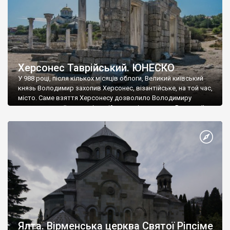
Херсонес Таврійський. ЮНЕСКО
У 988 році, після кількох місяців облоги, Великий київський
князь Володимир захопив Херсонес, візантійське, на той час,
місто. Саме взяття Херсонесу дозволило Володимиру
диктувати свої умови візантійському імператору Василю ІІ, та
одружитися з його дочкою Ганною. Цього ж року, в
Херсонесі Володимир-язичник, став Василем-християнином.
А потім було Хрещення Русі. На честь Херсонесу Таврійського
названо місто […]
Ялта. Вірменська церква Святої Ріпсіме