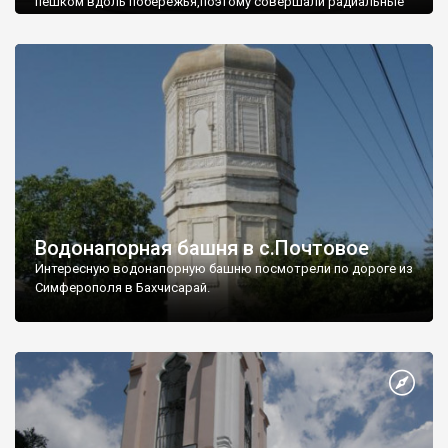
пешком вдоль побережья,поэтому совершали радиальные
вылазки из Оленевки.
Водонапорная башня в с.Почтовое
Интересную водонапорную башню посмотрели по дороге из
Симферополя в Бахчисарай.