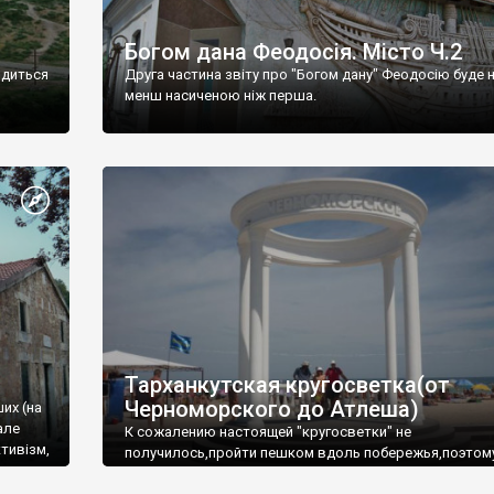
Богом дана Феодосія. Місто Ч.2
одиться
Друга частина звіту про "Богом дану" Феодосію буде 
менш насиченою ніж перша.
Тарханкутская кругосветка(от
Черноморского до Атлеша)
ших (на
але
К сожалению настоящей "кругосветки" не
тивізм,
получилось,пройти пешком вдоль побережья,поэтом
совершали радиальные вылазки из Оленевки.