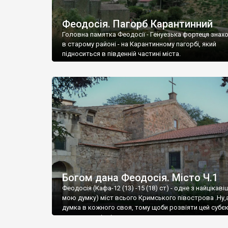
Феодосія. Пагорб Карантинний
Головна памятка Феодосії - Генуезька фортеця знах
в старому районі - на Карантинному пагорбі, який
підноситься в південній частині міста.
Богом дана Феодосія. Місто Ч.1
Феодосія (Кафа-12 (13) -15 (18) ст) - одне з найцікаві
мою думку) міст всього Кримського півострова .Ну,
думка в кожного своя, тому щоби розвіяти цей субєк
запрошую відвідати це