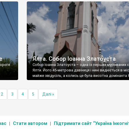
е
Ялта. Собор Іоанна Златоуста
ороге
Собор Іоанна Златоуста – одна із перших мурованих 
Ялти. Його 45-метрова дзвіниця і нині видніється в міс
майже звідусіль, а колись це була висотна домінанта 
2
3
4
5
Далі »
нас
Стати автором
Підтримати сайт “Україна Інкогні