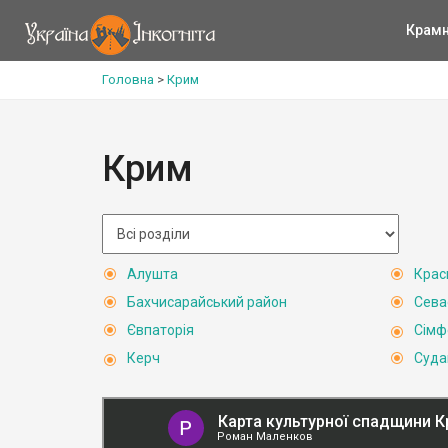
Крам
Головна
>
Крим
Крим
Алушта
Крас
Бахчисарайський район
Сева
Євпаторія
Сімф
Керч
Суда