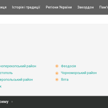
ниця
Історія і традиції
Регіони України
Закордон
Пам'
ноперекопський район
Феодосія
стополь
Чорноморський район
еропольський район
Ялта
к