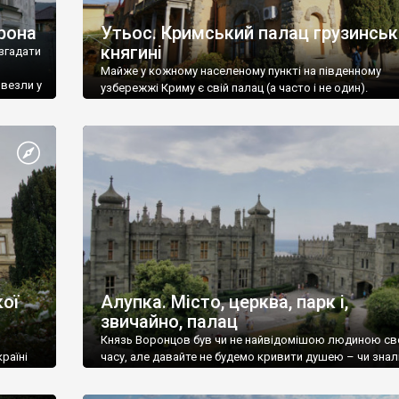
рона
Утьос. Кримський палац грузинськ
княгині
згадати
Майже у кожному населеному пункті на південному
ивезли у
узбережжі Криму є свій палац (а часто і не один).
ої
Алупка. Місто, церква, парк і,
звичайно, палац
Князь Воронцов був чи не найвідомішою людиною св
раїні
часу, але давайте не будемо кривити душею – чи знал
це прізвище до відвідин Алупки? Мабуть все таки ні.