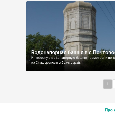
Водонапорная башня в с.Почтово
Интересную водонапорную башню посмотрели по д
из Симферополя в Бахчисарай.
1
Про 