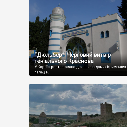
“Дюльбер”. Черговий витвір
геніального Краснова
У Кореїзі розташовано декілька відомих Кримських
палаців.