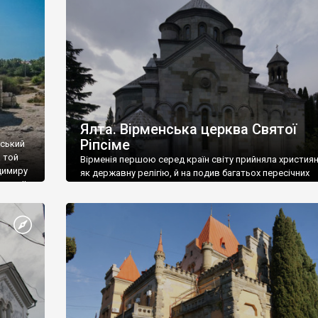
ефактів
називаються «повстяками» (postaki)…” “Вино. Крим
єкту
виробляє відмінне вино і його вдосталь: воно все ду
го».
легке біле і дуже […]
ти та
Ялта. Вірменська церква Святої
Ріпсіме
вський
 той
Вірменія першою серед країн світу прийняла христия
димиру
як державну релігію, й на подив багатьох пересічних
илю ІІ,
українців, які усіх кавказців вважають мусульманами,
 в
вірмени є відданими вірянами Христа