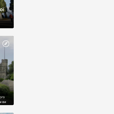
ої
ого
и ви