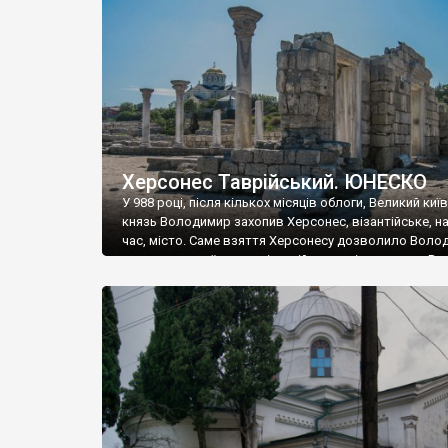
музею «Новгородський музей-заповідник» сотні арт
візантійської доби. Раритети викрадені з фондів об’
культурної спадщини ЮНЕСКО «Херсонеса Таврійсько
Офіційно – на виставку «Золото Візантії», але експер
влада в Україні вважають це лише […]
Херсонес Таврійський. ЮНЕСКО
У 988 році, після кількох місяців облоги, Великий киї
князь Володимир захопив Херсонес, візантійське, на
час, місто. Саме взяття Херсонесу дозволило Воло
диктувати свої умови візантійському імператору Вас
та одружитися з його дочкою Ганною. Цього ж року,
Херсонесі Володимир-язичник, став Василем-
християнином. А потім було Хрещення Русі. На честь
Херсонесу Таврійського названо місто […]