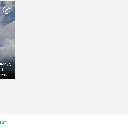
споруд
ті
Ялти.
та”