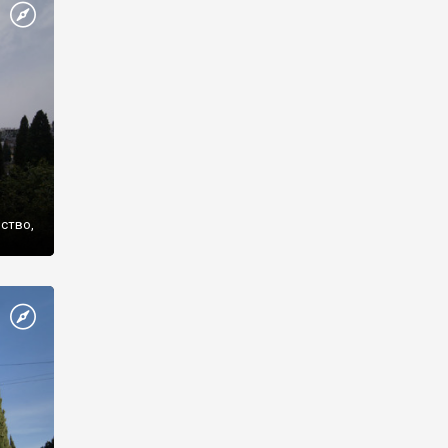
же
нство,