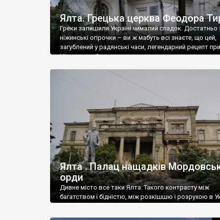
Ялта. Грецька церква Феодора Ти
Греки залишили Україні чималий спадок. Достатньо 
ніжинські огірочки – ви ж мабуть всі знаєте, що цей,
загублений у радянські часи, легендарний рецепт пр
Ніжин греки?
Ялта . Палац нащадків Мордовськ
орди
Дивне місто все таки Ялта. Такого контрасту між
багатством і бідністю, між розкішшю і розрухою в Ук
більше не знайдеш.