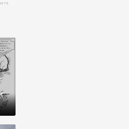
им та
ора і
є
го типу,
ей-
рний
ста:
 райони
від 2
I
і,
рукти,
 котрі