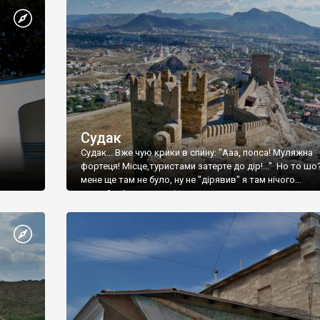
Судак
Судак... Вже чую крики в спину: "Ааа, попса! Муляжна
фортеця! Місце,туристами затерте до дір!..." Но то шо
мене ще там не було, ну не "дірявив" я там нічого...
принаймні до цього літа.