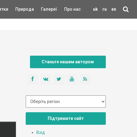
ятки
Природа
Галереї
Про нас
uk
ru
en
Станьте нашим автором
Підтримати сайт
Вхід