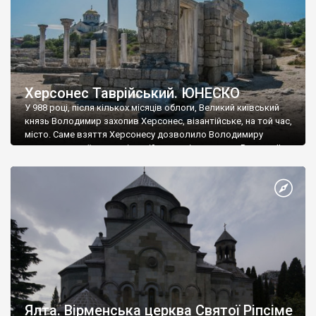
Херсонес Таврійський. ЮНЕСКО
У 988 році, після кількох місяців облоги, Великий київський
князь Володимир захопив Херсонес, візантійське, на той час,
місто. Саме взяття Херсонесу дозволило Володимиру
диктувати свої умови візантійському імператору Василю ІІ, та
одружитися з його дочкою Ганною. Цього ж року, в
Херсонесі Володимир-язичник, став Василем-християнином.
А потім було Хрещення Русі. На честь Херсонесу Таврійського
названо місто […]
Ялта. Вірменська церква Святої Ріпсіме