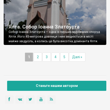
Ялта. Собор Іоанна Златоуста
Собор Іоанна Златоуста – одна із перших мурованих споруд
Ялти. Його 45-метрова дзвіниця і нині видніється в місті
майже звідусіль, а колись це була висотна домінанта Ялти.
1
2
3
4
5
Далі »
Станьте нашим автором