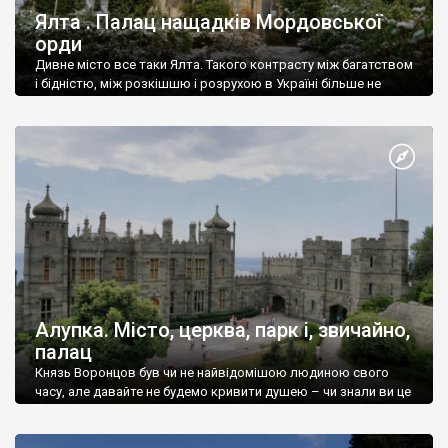
Ялта . Палац нащадків Мордовської
орди
Дивне місто все таки Ялта. Такого контрасту між багатством
і бідністю, між розкішшю і розрухою в Україні більше не
знайдеш.
Алупка. Місто, церква, парк і, звичайно,
палац
Князь Воронцов був чи не найвідомішою людиною свого
часу, але давайте не будемо кривити душею – чи знали ви це
прізвище до відвідин Алупки? Мабуть все таки ні.