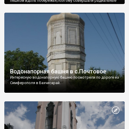
пешком вдоль побережья,поэтому совершали радиальные
вылазки из Оленевки.
Водонапорная башня в с.Почтовое
Интересную водонапорную башню посмотрели по дороге из
Симферополя в Бахчисарай.