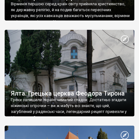
Вірменія першою серед країн світу прийняла християнство,
як державну релігію, й на подив багатьох пересічних
українців, які усіх кавказців вважають мусульманами, вірмени
є відданими вірянами Христа
Ялта. Грецька церква Феодора Тирона
Греки залишили Україні чималий спадок. Достатньо згадати
ніжинські огірочки – ви ж мабуть всі знаєте, що цей,
загублений у радянські часи, легендарний рецепт привезли у
Ніжин греки?