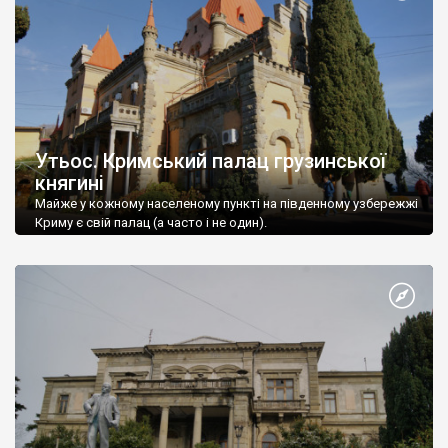
Утьос. Кримський палац грузинської
княгині
Майже у кожному населеному пункті на південному узбережжі
Криму є свій палац (а часто і не один).