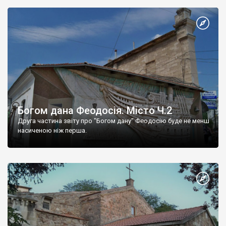
Богом дана Феодосія. Місто Ч.2
Друга частина звіту про "Богом дану" Феодосію буде не менш
насиченою ніж перша.