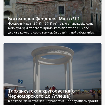
Богом дана Феодосія. Місто Ч.1
Феодосія (Кафа-12 (13) -15 (18) ст) - одне з найцікавіших (на
мою думку) міст всього Кримського півострова .Ну,але
думка в кожного своя, тому щоби розвіяти цей субєктивізм,
запрошую відвідати це
Тарханкутская кругосветка(от
Черноморского до Атлеша)
К сожалению настоящей "кругосветки" не получилось,пройти