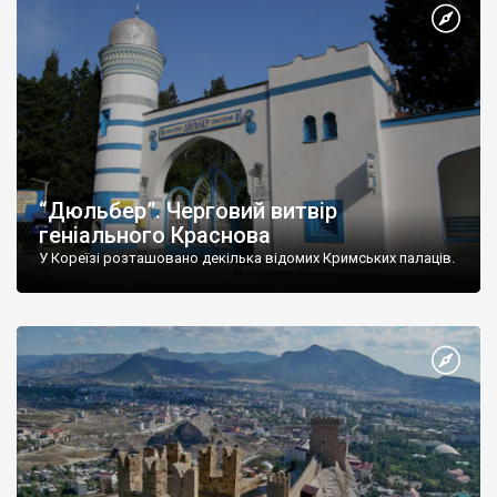
“Дюльбер”. Черговий витвір
геніального Краснова
У Кореїзі розташовано декілька відомих Кримських палаців.