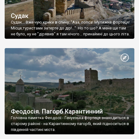
Судак
Судак... Вже чую крики в спину: "Ааа, попса! Муляжна фортеця!
Місце,туристами затерте до дір!..." Но то шо? А мене ще там
не було, ну не "дірявив" я там нічого... принаймні до цього літа.
Феодосія. Пагорб Карантинний
Головна памятка Феодосії - Генуезька фортеця знаходиться в
старому районі - на Карантинному пагорбі, який підноситься в
південній частині міста.