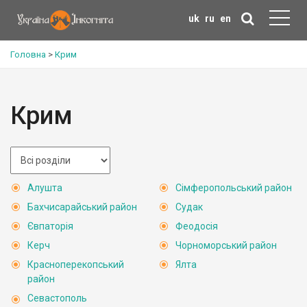
uk
ru
en
Головна
>
Крим
Крим
Алушта
Сімферопольський район
Бахчисарайський район
Судак
Євпаторія
Феодосія
Керч
Чорноморський район
Красноперекопський
Ялта
район
Севастополь