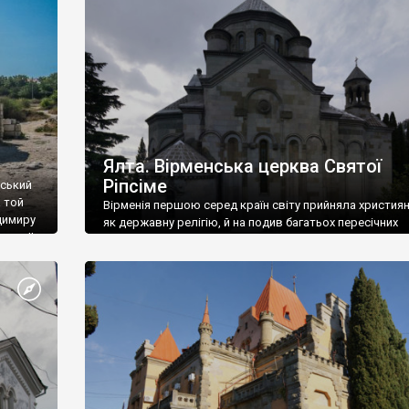
ефактів
називаються «повстяками» (postaki)…” “Вино. Крим
єкту
виробляє відмінне вино і його вдосталь: воно все ду
го».
легке біле і дуже […]
ти та
Ялта. Вірменська церква Святої
Ріпсіме
вський
 той
Вірменія першою серед країн світу прийняла христия
димиру
як державну релігію, й на подив багатьох пересічних
илю ІІ,
українців, які усіх кавказців вважають мусульманами,
 в
вірмени є відданими вірянами Христа