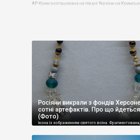
АР Крим розташована на півдні України на Кримськ
Азовським морями, що належать до басейну Атланти
Північного полюсу. Займає площу 27 тис. кв. км. У 
близько 1000 км. Загальна чисельність населення ре
Адміністративно Автономна Республіка Крим поділяє
957 сільських населених пунктів. Одинадцять міст 
Красноперекопськ, Саки, Судак, Феодосія,
Ялта
– ма
Визначні музеї: Кримський республіканський краєз
палац, будинок-музей Чєхова А.П. Кримськотатарс
заповідник
та ін. На Кримському півострові були ро
Херсонес,
Пантикапей, Німфей
, Керкінітида, Киммер
Кримський півострів відрізняється різноманітністю 
півострова – це покриті лісами Кримські гори. Взд
Росіяни викрали з фондів Херсон
до 5 км), де розміщені всесвітньо відомі курорти: Ял
сотні артефактів. Про що йдеться
(Фото)
Ікона із зображенням святого воїна. Фрагментована
втрачена нижня частина. Стеатит. XI-XII ст. Візантія. 
травні російські окупанти вивезли з Криму до держ