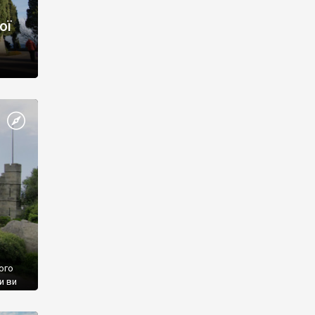
ої
ого
и ви