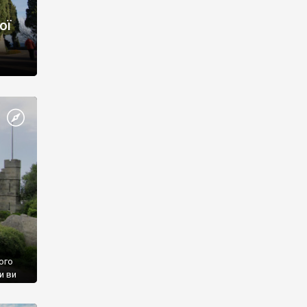
ої
ого
и ви