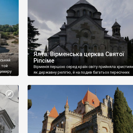
ефактів
називаються «повстяками» (postaki)…” “Вино. Крим
єкту
виробляє відмінне вино і його вдосталь: воно все ду
го».
легке біле і дуже […]
ти та
Ялта. Вірменська церква Святої
Ріпсіме
вський
 той
Вірменія першою серед країн світу прийняла христия
димиру
як державну релігію, й на подив багатьох пересічних
илю ІІ,
українців, які усіх кавказців вважають мусульманами,
 в
вірмени є відданими вірянами Христа