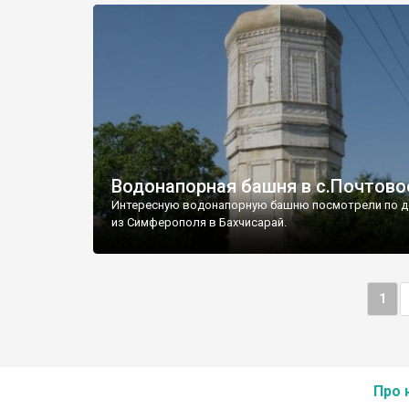
Водонапорная башня в с.Почтово
Интересную водонапорную башню посмотрели по д
из Симферополя в Бахчисарай.
1
Про 