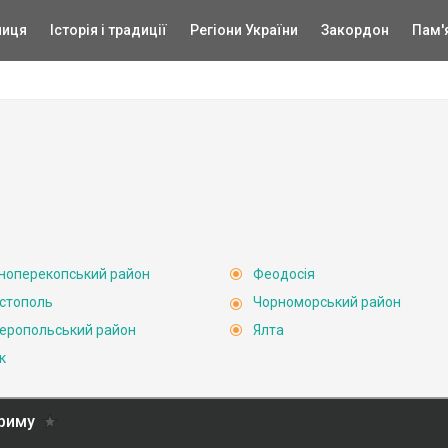
ниця
Історія і традиції
Регіони України
Закордон
Пам'
ноперекопський район
Феодосія
стополь
Чорноморський район
еропольський район
Ялта
к