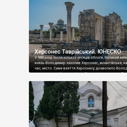
музею «Новгородський музей-заповідник» сотні арт
візантійської доби. Раритети викрадені з фондів об’
культурної спадщини ЮНЕСКО «Херсонеса Таврійсько
Офіційно – на виставку «Золото Візантії», але експер
влада в Україні вважають це лише […]
Херсонес Таврійський. ЮНЕСКО
У 988 році, після кількох місяців облоги, Великий киї
князь Володимир захопив Херсонес, візантійське, на
час, місто. Саме взяття Херсонесу дозволило Воло
диктувати свої умови візантійському імператору Вас
та одружитися з його дочкою Ганною. Цього ж року,
Херсонесі Володимир-язичник, став Василем-
християнином. А потім було Хрещення Русі. На честь
Херсонесу Таврійського названо місто […]