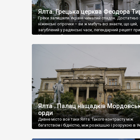
Ялта. Грецька церква Феодора Ти
Греки залишили Україні чималий спадок. Достатньо 
ніжинські огірочки – ви ж мабуть всі знаєте, що цей,
загублений у радянські часи, легендарний рецепт пр
Ніжин греки?
Ялта . Палац нащадків Мордовськ
орди
Дивне місто все таки Ялта. Такого контрасту між
багатством і бідністю, між розкішшю і розрухою в Ук
більше не знайдеш.