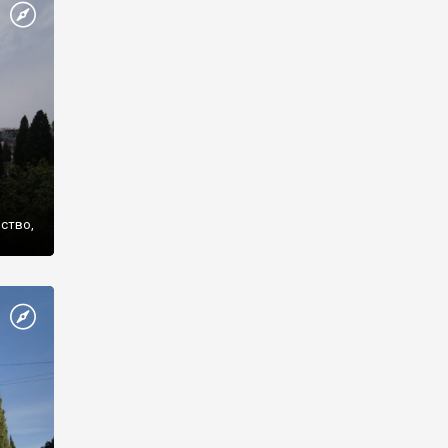
же
нство,