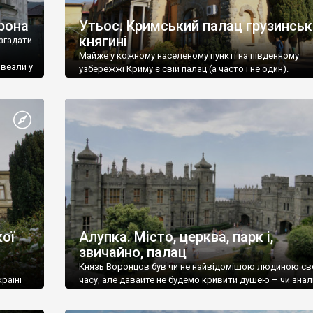
рона
Утьос. Кримський палац грузинськ
княгині
згадати
Майже у кожному населеному пункті на південному
ивезли у
узбережжі Криму є свій палац (а часто і не один).
ої
Алупка. Місто, церква, парк і,
звичайно, палац
Князь Воронцов був чи не найвідомішою людиною св
раїні
часу, але давайте не будемо кривити душею – чи знал
це прізвище до відвідин Алупки? Мабуть все таки ні.