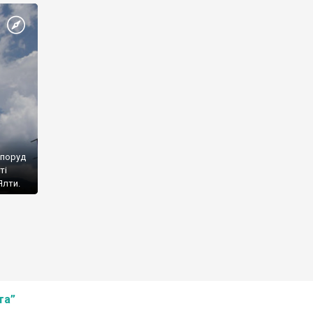
споруд
ті
Ялти.
та”