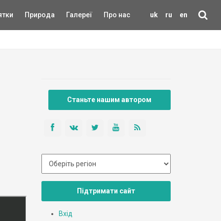
ятки
Природа
Галереї
Про нас
uk
ru
en
Станьте нашим автором
Підтримати сайт
Вхід