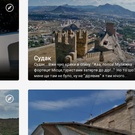
Судак
Судак... Вже чую крики в спину: "Ааа, попса! Муляжна
фортеця! Місце,туристами затерте до дір!..." Но то шо
мене ще там не було, ну не "дірявив" я там нічого...
принаймні до цього літа.