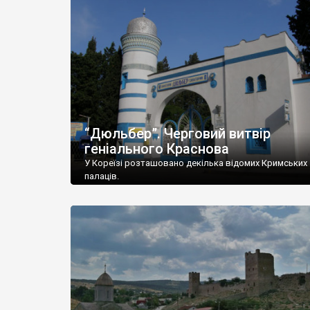
“Дюльбер”. Черговий витвір
геніального Краснова
У Кореїзі розташовано декілька відомих Кримських
палаців.