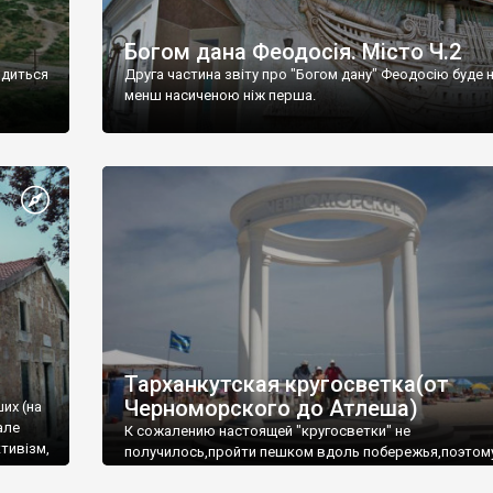
Богом дана Феодосія. Місто Ч.2
одиться
Друга частина звіту про "Богом дану" Феодосію буде 
менш насиченою ніж перша.
Тарханкутская кругосветка(от
Черноморского до Атлеша)
ших (на
але
К сожалению настоящей "кругосветки" не
тивізм,
получилось,пройти пешком вдоль побережья,поэтом
совершали радиальные вылазки из Оленевки.