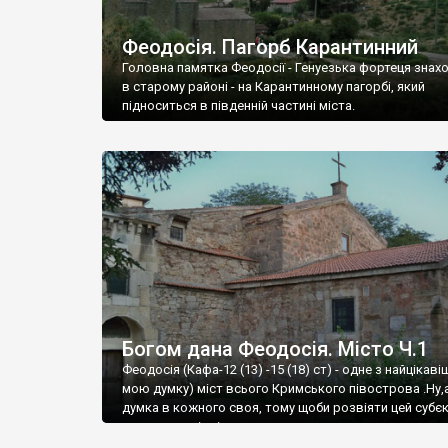
Феодосія. Пагорб Карантинний
Головна памятка Феодосії - Генуезька фортеця знах
в старому районі - на Карантинному пагорбі, який
підноситься в південній частині міста.
Богом дана Феодосія. Місто Ч.1
Феодосія (Кафа-12 (13) -15 (18) ст) - одне з найцікаві
мою думку) міст всього Кримського півострова .Ну,
думка в кожного своя, тому щоби розвіяти цей субєк
запрошую відвідати це