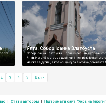
е
Ялта. Собор Іоанна Златоуста
ороге
Собор Іоанна Златоуста – одна із перших мурованих 
Ялти. Його 45-метрова дзвіниця і нині видніється в міс
майже звідусіль, а колись це була висотна домінанта 
2
3
4
5
Далі »
нас
Стати автором
Підтримати сайт “Україна Інкогні