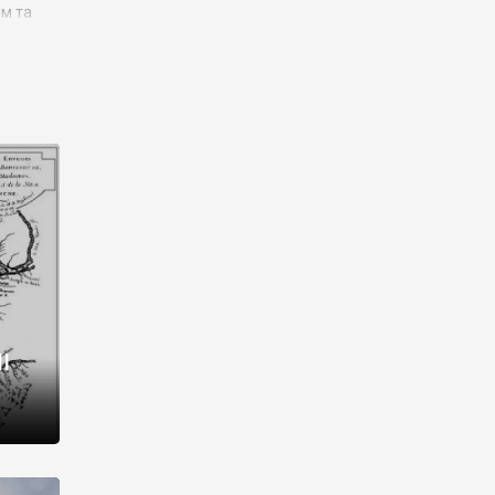
им та
ора і
є
го типу,
ей-
рний
ста:
 райони
від 2
I
і,
рукти,
 котрі