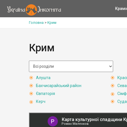
Крам
Головна
>
Крим
Крим
Алушта
Крас
Бахчисарайський район
Сева
Євпаторія
Сімф
Керч
Суда