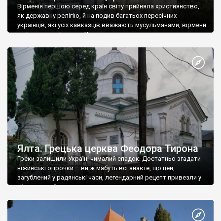
Вірменія першою серед країн світу прийняла християнство,
як державну релігію, й на подив багатьох пересічних
українців, які усіх кавказців вважають мусульманами, вірмени
є відданими вірянами Христа
Ялта. Грецька церква Феодора Тирона
Греки залишили Україні чималий спадок. Достатньо згадати
ніжинські огірочки – ви ж мабуть всі знаєте, що цей,
загублений у радянські часи, легендарний рецепт привезли у
Ніжин греки?