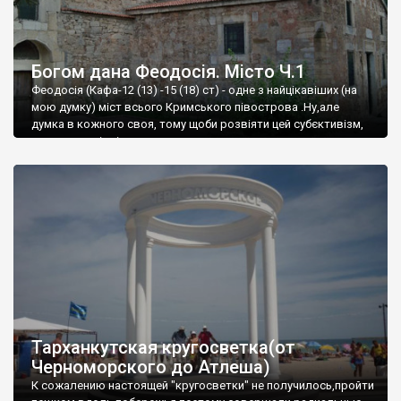
Богом дана Феодосія. Місто Ч.1
Феодосія (Кафа-12 (13) -15 (18) ст) - одне з найцікавіших (на
мою думку) міст всього Кримського півострова .Ну,але
думка в кожного своя, тому щоби розвіяти цей субєктивізм,
запрошую відвідати це
Тарханкутская кругосветка(от
Черноморского до Атлеша)
К сожалению настоящей "кругосветки" не получилось,пройти