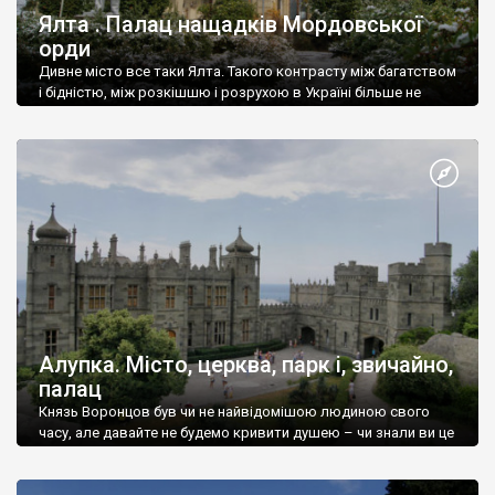
Ялта . Палац нащадків Мордовської
орди
Дивне місто все таки Ялта. Такого контрасту між багатством
і бідністю, між розкішшю і розрухою в Україні більше не
знайдеш.
Алупка. Місто, церква, парк і, звичайно,
палац
Князь Воронцов був чи не найвідомішою людиною свого
часу, але давайте не будемо кривити душею – чи знали ви це
прізвище до відвідин Алупки? Мабуть все таки ні.