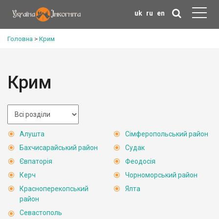
uk
ru
en
Головна
>
Крим
Крим
Алушта
Сімферопольський район
Бахчисарайський район
Судак
Євпаторія
Феодосія
Керч
Чорноморський район
Красноперекопський
Ялта
район
Севастополь