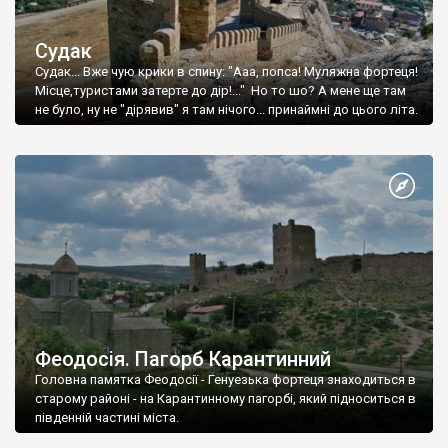
Судак
Судак... Вже чую крики в спину: "Ааа, попса! Муляжна фортеця!
Місце,туристами затерте до дір!..." Но то шо? А мене ще там
не було, ну не "дірявив" я там нічого... принаймні до цього літа.
Феодосія. Пагорб Карантинний
Головна памятка Феодосії - Генуезька фортеця знаходиться в
старому районі - на Карантинному пагорбі, який підноситься в
південній частині міста.