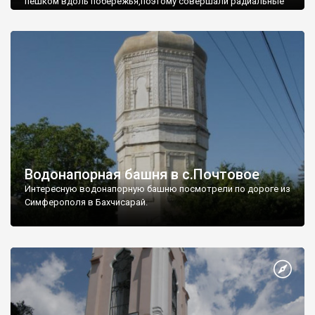
пешком вдоль побережья,поэтому совершали радиальные
вылазки из Оленевки.
Водонапорная башня в с.Почтовое
Интересную водонапорную башню посмотрели по дороге из
Симферополя в Бахчисарай.