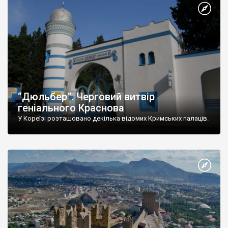
“Дюльбер”. Черговий витвір
геніального Краснова
У Кореїзі розташовано декілька відомих Кримських палаців.