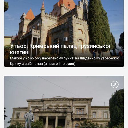
Утьос. Кримський палац грузинської
княгині
Майже у кожному населеному пункті на південному узбережжі
Криму є свій палац (а часто і не один).