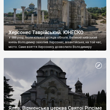
Херсонес Таврійський. ЮНЕСКО
У 988 році, після кількох місяців облоги, Великий київський
князь Володимир захопив Херсонес, візантійське, на той час,
місто. Саме взяття Херсонесу дозволило Володимиру
диктувати свої умови візантійському імператору Василю ІІ, та
одружитися з його дочкою Ганною. Цього ж року, в
Херсонесі Володимир-язичник, став Василем-християнином.
А потім було Хрещення Русі. На честь Херсонесу Таврійського
названо місто […]
Ялта. Вірменська церква Святої Ріпсіме