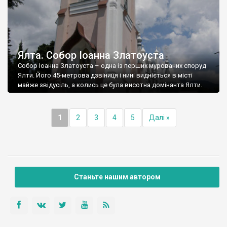
Ялта. Собор Іоанна Златоуста
Собор Іоанна Златоуста – одна із перших мурованих споруд
Ялти. Його 45-метрова дзвіниця і нині видніється в місті
майже звідусіль, а колись це була висотна домінанта Ялти.
1
2
3
4
5
Далі »
Станьте нашим автором