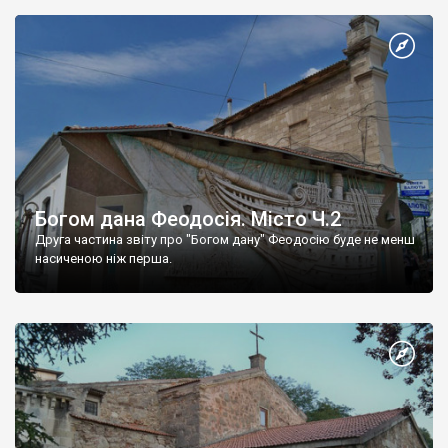
Богом дана Феодосія. Місто Ч.2
Друга частина звіту про "Богом дану" Феодосію буде не менш
насиченою ніж перша.