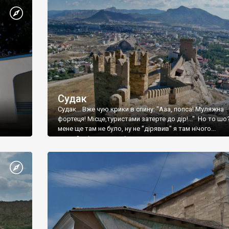
Судак
Судак... Вже чую крики в спину: "Ааа, попса! Муляжна
фортеця! Місце,туристами затерте до дір!..." Но то шо
мене ще там не було, ну не "дірявив" я там нічого...
принаймні до цього літа.