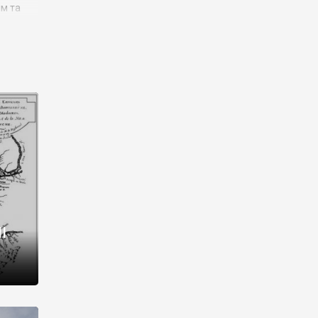
им та
ора і
є
го типу,
ей-
рний
ста:
 райони
від 2
I
і,
рукти,
 котрі