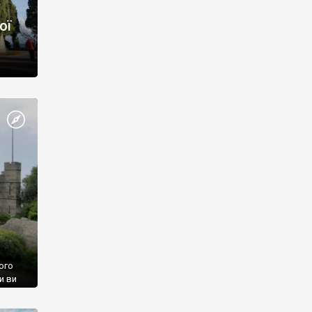
ої
ого
и ви