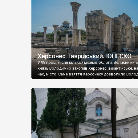
музею «Новгородський музей-заповідник» сотні арт
візантійської доби. Раритети викрадені з фондів об’
культурної спадщини ЮНЕСКО «Херсонеса Таврійсько
Офіційно – на виставку «Золото Візантії», але експер
влада в Україні вважають це лише […]
Херсонес Таврійський. ЮНЕСКО
У 988 році, після кількох місяців облоги, Великий киї
князь Володимир захопив Херсонес, візантійське, на
час, місто. Саме взяття Херсонесу дозволило Воло
диктувати свої умови візантійському імператору Вас
та одружитися з його дочкою Ганною. Цього ж року,
Херсонесі Володимир-язичник, став Василем-
християнином. А потім було Хрещення Русі. На честь
Херсонесу Таврійського названо місто […]