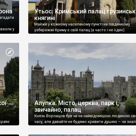
рона
Утьос. Кримський палац грузинськ
княгині
згадати
Майже у кожному населеному пункті на південному
ивезли у
узбережжі Криму є свій палац (а часто і не один).
ої
Алупка. Місто, церква, парк і,
звичайно, палац
Князь Воронцов був чи не найвідомішою людиною св
раїні
часу, але давайте не будемо кривити душею – чи знал
це прізвище до відвідин Алупки? Мабуть все таки ні.