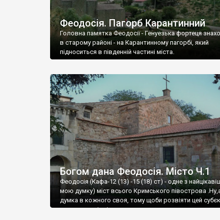
Феодосія. Пагорб Карантинний
Головна памятка Феодосії - Генуезька фортеця знах
в старому районі - на Карантинному пагорбі, який
підноситься в південній частині міста.
Богом дана Феодосія. Місто Ч.1
Феодосія (Кафа-12 (13) -15 (18) ст) - одне з найцікаві
мою думку) міст всього Кримського півострова .Ну,
думка в кожного своя, тому щоби розвіяти цей субєк
запрошую відвідати це