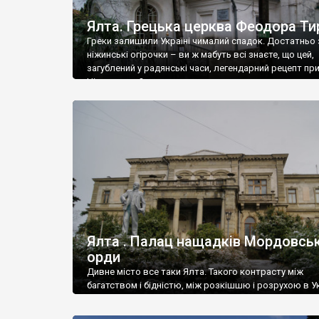
Ялта. Грецька церква Феодора Ти
Греки залишили Україні чималий спадок. Достатньо 
ніжинські огірочки – ви ж мабуть всі знаєте, що цей,
загублений у радянські часи, легендарний рецепт пр
Ніжин греки?
Ялта . Палац нащадків Мордовськ
орди
Дивне місто все таки Ялта. Такого контрасту між
багатством і бідністю, між розкішшю і розрухою в Ук
більше не знайдеш.