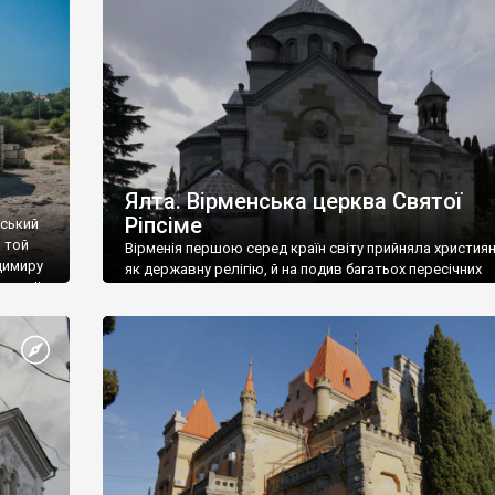
ефактів
називаються «повстяками» (postaki)…” “Вино. Крим
єкту
виробляє відмінне вино і його вдосталь: воно все ду
го».
легке біле і дуже […]
ти та
Ялта. Вірменська церква Святої
Ріпсіме
вський
 той
Вірменія першою серед країн світу прийняла христия
димиру
як державну релігію, й на подив багатьох пересічних
илю ІІ,
українців, які усіх кавказців вважають мусульманами,
 в
вірмени є відданими вірянами Христа