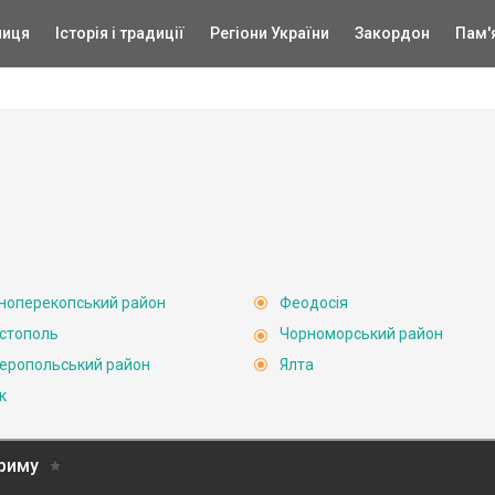
ниця
Історія і традиції
Регіони України
Закордон
Пам'
ноперекопський район
Феодосія
стополь
Чорноморський район
еропольський район
Ялта
к