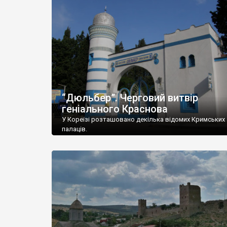
“Дюльбер”. Черговий витвір
геніального Краснова
У Кореїзі розташовано декілька відомих Кримських
палаців.