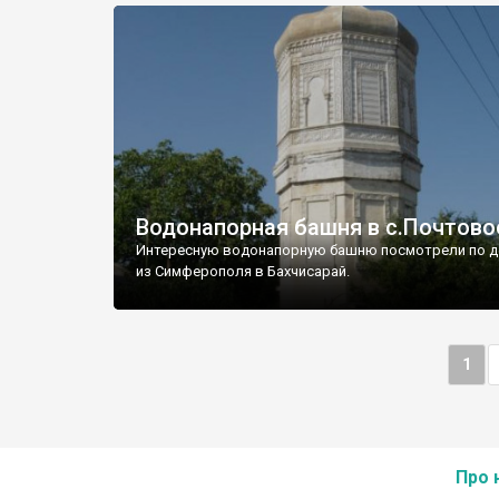
Водонапорная башня в с.Почтово
Интересную водонапорную башню посмотрели по д
из Симферополя в Бахчисарай.
1
Про 