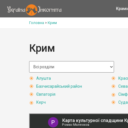
Крам
Головна
>
Крим
Крим
Алушта
Крас
Бахчисарайський район
Сева
Євпаторія
Сімф
Керч
Суда