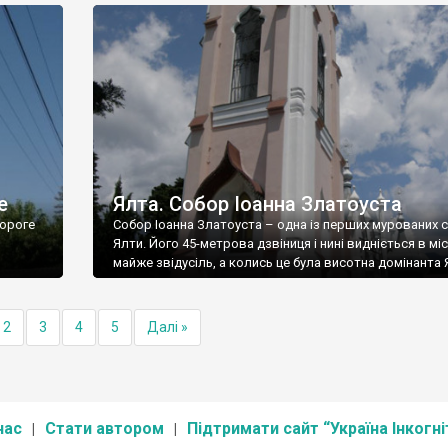
е
Ялта. Собор Іоанна Златоуста
ороге
Собор Іоанна Златоуста – одна із перших мурованих 
Ялти. Його 45-метрова дзвіниця і нині видніється в міс
майже звідусіль, а колись це була висотна домінанта 
2
3
4
5
Далі »
нас
Стати автором
Підтримати сайт “Україна Інкогні