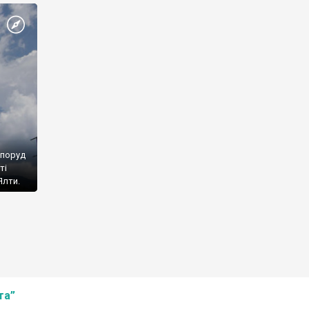
споруд
ті
Ялти.
та”