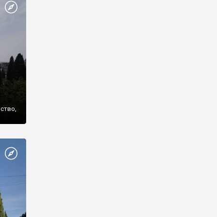
же
нство,