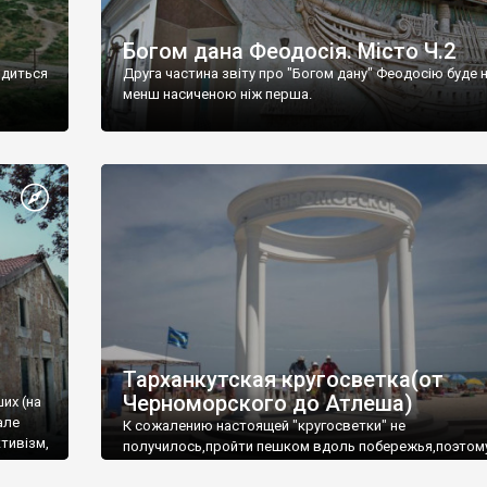
Богом дана Феодосія. Місто Ч.2
одиться
Друга частина звіту про "Богом дану" Феодосію буде 
менш насиченою ніж перша.
Тарханкутская кругосветка(от
Черноморского до Атлеша)
ших (на
але
К сожалению настоящей "кругосветки" не
тивізм,
получилось,пройти пешком вдоль побережья,поэтом
совершали радиальные вылазки из Оленевки.