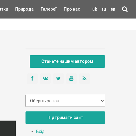
ятки
Природа
Галереї
Про нас
uk
ru
en
Станьте нашим автором
Підтримати сайт
Вхід