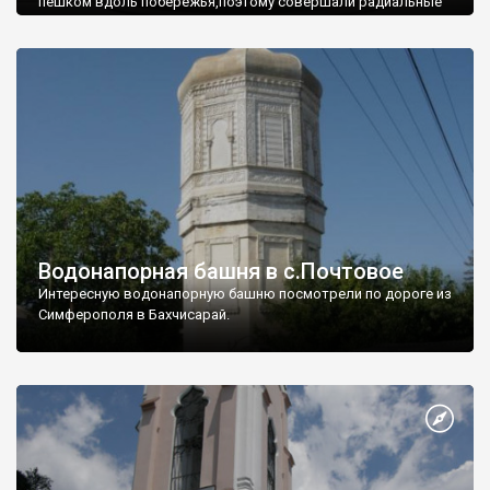
пешком вдоль побережья,поэтому совершали радиальные
вылазки из Оленевки.
Водонапорная башня в с.Почтовое
Интересную водонапорную башню посмотрели по дороге из
Симферополя в Бахчисарай.