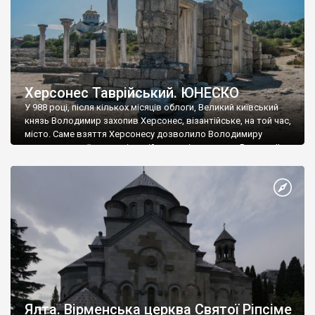
Херсонес Таврійський. ЮНЕСКО
У 988 році, після кількох місяців облоги, Великий київський
князь Володимир захопив Херсонес, візантійське, на той час,
місто. Саме взяття Херсонесу дозволило Володимиру
диктувати свої умови візантійському імператору Василю ІІ, та
одружитися з його дочкою Ганною. Цього ж року, в
Херсонесі Володимир-язичник, став Василем-християнином.
А потім було Хрещення Русі. На честь Херсонесу Таврійського
названо місто […]
Ялта. Вірменська церква Святої Ріпсіме