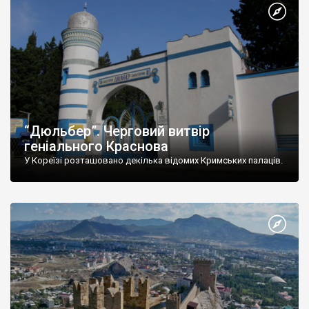
“Дюльбер”. Черговий витвір
геніального Краснова
У Кореїзі розташовано декілька відомих Кримських палаців.