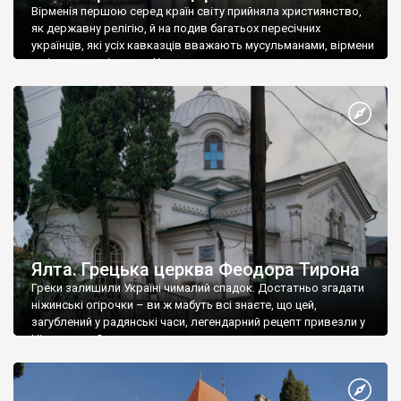
Вірменія першою серед країн світу прийняла християнство,
як державну релігію, й на подив багатьох пересічних
українців, які усіх кавказців вважають мусульманами, вірмени
є відданими вірянами Христа
Ялта. Грецька церква Феодора Тирона
Греки залишили Україні чималий спадок. Достатньо згадати
ніжинські огірочки – ви ж мабуть всі знаєте, що цей,
загублений у радянські часи, легендарний рецепт привезли у
Ніжин греки?