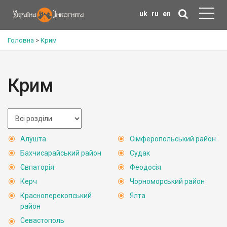
uk
ru
en
Головна
>
Крим
Крим
Алушта
Сімферопольський район
Бахчисарайський район
Судак
Євпаторія
Феодосія
Керч
Чорноморський район
Красноперекопський
Ялта
район
Севастополь