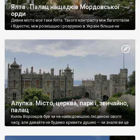
Ялта . Палац нащадків Мордовської
орди
Дивне місто все таки Ялта. Такого контрасту між багатством
і бідністю, між розкішшю і розрухою в Україні більше не
знайдеш.
Алупка. Місто, церква, парк і, звичайно,
палац
Князь Воронцов був чи не найвідомішою людиною свого
часу, але давайте не будемо кривити душею – чи знали ви це
прізвище до відвідин Алупки? Мабуть все таки ні.