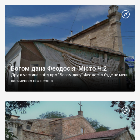
Богом дана Феодосія. Місто Ч.2
Друга частина звіту про "Богом дану" Феодосію буде не менш
насиченою ніж перша.