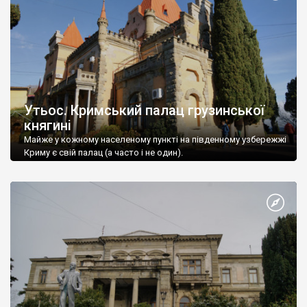
Утьос. Кримський палац грузинської
княгині
Майже у кожному населеному пункті на південному узбережжі
Криму є свій палац (а часто і не один).