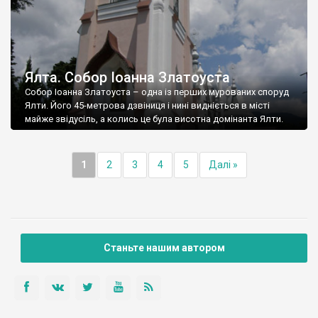
Ялта. Собор Іоанна Златоуста
Собор Іоанна Златоуста – одна із перших мурованих споруд
Ялти. Його 45-метрова дзвіниця і нині видніється в місті
майже звідусіль, а колись це була висотна домінанта Ялти.
1
2
3
4
5
Далі »
Станьте нашим автором