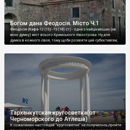
Богом дана Феодосія. Місто Ч.1
Феодосія (Кафа-12 (13) -15 (18) ст) - одне з найцікавіших (на
мою думку) міст всього Кримського півострова .Ну,але
думка в кожного своя, тому щоби розвіяти цей субєктивізм,
запрошую відвідати це
Тарханкутская кругосветка(от
Черноморского до Атлеша)
К сожалению настоящей "кругосветки" не получилось,пройти