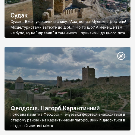
Судак
Судак... Вже чую крики в спину: "Ааа, попса! Муляжна фортеця!
Місце,туристами затерте до дір!..." Но то шо? А мене ще там
не було, ну не "дірявив" я там нічого... принаймні до цього літа.
Феодосія. Пагорб Карантинний
Головна памятка Феодосії - Генуезька фортеця знаходиться в
старому районі - на Карантинному пагорбі, який підноситься в
південній частині міста.