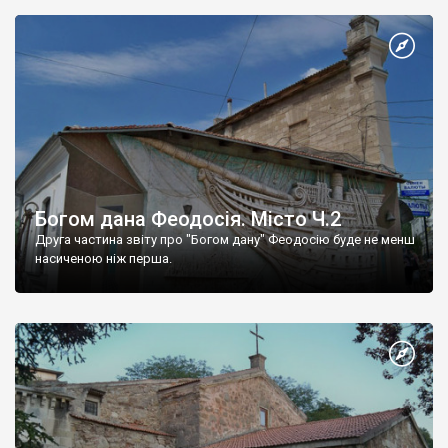
Богом дана Феодосія. Місто Ч.2
Друга частина звіту про "Богом дану" Феодосію буде не менш
насиченою ніж перша.