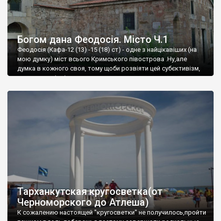
Богом дана Феодосія. Місто Ч.1
Феодосія (Кафа-12 (13) -15 (18) ст) - одне з найцікавіших (на
мою думку) міст всього Кримського півострова .Ну,але
думка в кожного своя, тому щоби розвіяти цей субєктивізм,
запрошую відвідати це
Тарханкутская кругосветка(от
Черноморского до Атлеша)
К сожалению настоящей "кругосветки" не получилось,пройти