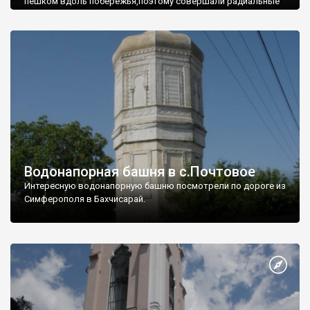
пешком вдоль побережья,поэтому совершали радиальные
вылазки из Оленевки.
Водонапорная башня в с.Почтовое
Интересную водонапорную башню посмотрели по дороге из
Симферополя в Бахчисарай.