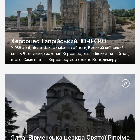
Херсонес Таврійський. ЮНЕСКО
У 988 році, після кількох місяців облоги, Великий київський
князь Володимир захопив Херсонес, візантійське, на той час,
місто. Саме взяття Херсонесу дозволило Володимиру
диктувати свої умови візантійському імператору Василю ІІ, та
одружитися з його дочкою Ганною. Цього ж року, в
Херсонесі Володимир-язичник, став Василем-християнином.
А потім було Хрещення Русі. На честь Херсонесу Таврійського
названо місто […]
Ялта. Вірменська церква Святої Ріпсіме