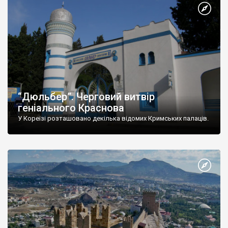
“Дюльбер”. Черговий витвір
геніального Краснова
У Кореїзі розташовано декілька відомих Кримських палаців.