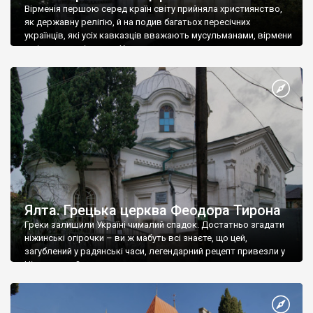
Вірменія першою серед країн світу прийняла християнство,
як державну релігію, й на подив багатьох пересічних
українців, які усіх кавказців вважають мусульманами, вірмени
є відданими вірянами Христа
Ялта. Грецька церква Феодора Тирона
Греки залишили Україні чималий спадок. Достатньо згадати
ніжинські огірочки – ви ж мабуть всі знаєте, що цей,
загублений у радянські часи, легендарний рецепт привезли у
Ніжин греки?