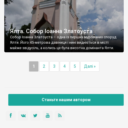
Ялта. Собор Іоанна Златоуста
Собор Іоанна Златоуста – одна із перших мурованих споруд
Ялти. Його 45-метрова дзвіниця і нині видніється в місті
майже звідусіль, а колись це була висотна домінанта Ялти.
1
2
3
4
5
Далі »
Станьте нашим автором