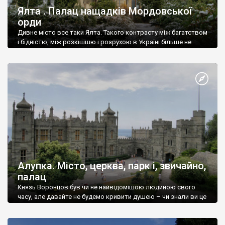
Ялта . Палац нащадків Мордовської
орди
Дивне місто все таки Ялта. Такого контрасту між багатством
і бідністю, між розкішшю і розрухою в Україні більше не
знайдеш.
Алупка. Місто, церква, парк і, звичайно,
палац
Князь Воронцов був чи не найвідомішою людиною свого
часу, але давайте не будемо кривити душею – чи знали ви це
прізвище до відвідин Алупки? Мабуть все таки ні.