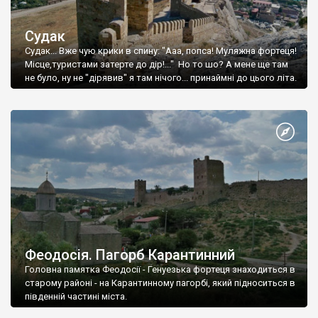
Судак
Судак... Вже чую крики в спину: "Ааа, попса! Муляжна фортеця!
Місце,туристами затерте до дір!..." Но то шо? А мене ще там
не було, ну не "дірявив" я там нічого... принаймні до цього літа.
Феодосія. Пагорб Карантинний
Головна памятка Феодосії - Генуезька фортеця знаходиться в
старому районі - на Карантинному пагорбі, який підноситься в
південній частині міста.