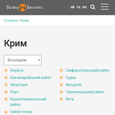
uk
ru
en
Головна
>
Крим
Крим
Алушта
Сімферопольський район
Бахчисарайський район
Судак
Євпаторія
Феодосія
Керч
Чорноморський район
Красноперекопський
Ялта
район
Севастополь