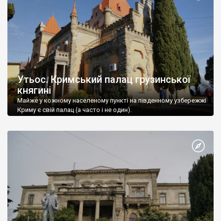
Утьос. Кримський палац грузинської
княгині
Майже у кожному населеному пункті на південному узбережжі
Криму є свій палац (а часто і не один).