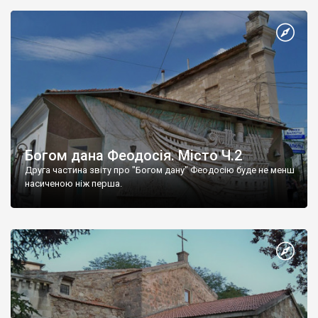
Богом дана Феодосія. Місто Ч.2
Друга частина звіту про "Богом дану" Феодосію буде не менш
насиченою ніж перша.