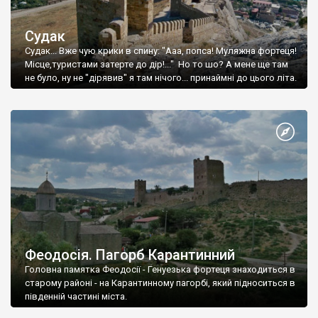
Судак
Судак... Вже чую крики в спину: "Ааа, попса! Муляжна фортеця!
Місце,туристами затерте до дір!..." Но то шо? А мене ще там
не було, ну не "дірявив" я там нічого... принаймні до цього літа.
Феодосія. Пагорб Карантинний
Головна памятка Феодосії - Генуезька фортеця знаходиться в
старому районі - на Карантинному пагорбі, який підноситься в
південній частині міста.