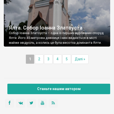
Ялта. Собор Іоанна Златоуста
Собор Іоанна Златоуста – одна із перших мурованих споруд
Ялти. Його 45-метрова дзвіниця і нині видніється в місті
майже звідусіль, а колись це була висотна домінанта Ялти.
1
2
3
4
5
Далі »
Станьте нашим автором