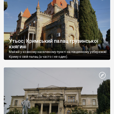
Утьос. Кримський палац грузинської
княгині
Майже у кожному населеному пункті на південному узбережжі
Криму є свій палац (а часто і не один).