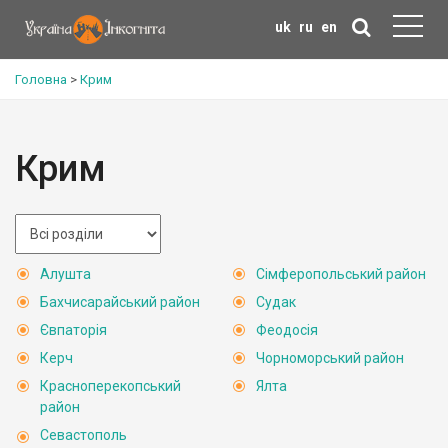
uk
ru
en
Головна
>
Крим
Крим
Алушта
Сімферопольський район
Бахчисарайський район
Судак
Євпаторія
Феодосія
Керч
Чорноморський район
Красноперекопський
Ялта
район
Севастополь