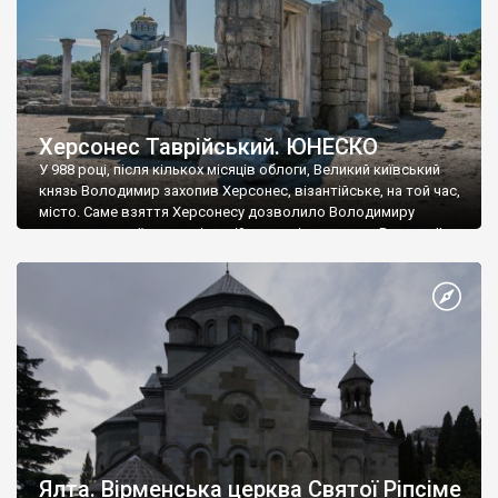
Херсонес Таврійський. ЮНЕСКО
У 988 році, після кількох місяців облоги, Великий київський
князь Володимир захопив Херсонес, візантійське, на той час,
місто. Саме взяття Херсонесу дозволило Володимиру
диктувати свої умови візантійському імператору Василю ІІ, та
одружитися з його дочкою Ганною. Цього ж року, в
Херсонесі Володимир-язичник, став Василем-християнином.
А потім було Хрещення Русі. На честь Херсонесу Таврійського
названо місто […]
Ялта. Вірменська церква Святої Ріпсіме