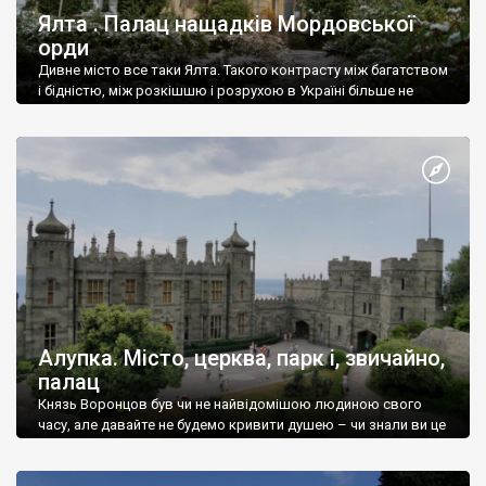
Ялта . Палац нащадків Мордовської
орди
Дивне місто все таки Ялта. Такого контрасту між багатством
і бідністю, між розкішшю і розрухою в Україні більше не
знайдеш.
Алупка. Місто, церква, парк і, звичайно,
палац
Князь Воронцов був чи не найвідомішою людиною свого
часу, але давайте не будемо кривити душею – чи знали ви це
прізвище до відвідин Алупки? Мабуть все таки ні.