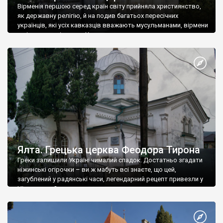
Вірменія першою серед країн світу прийняла християнство,
як державну релігію, й на подив багатьох пересічних
українців, які усіх кавказців вважають мусульманами, вірмени
є відданими вірянами Христа
Ялта. Грецька церква Феодора Тирона
Греки залишили Україні чималий спадок. Достатньо згадати
ніжинські огірочки – ви ж мабуть всі знаєте, що цей,
загублений у радянські часи, легендарний рецепт привезли у
Ніжин греки?