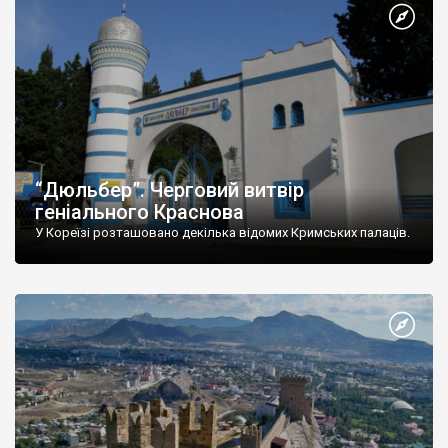
“Дюльбер”. Черговий витвір
геніального Краснова
У Кореїзі розташовано декілька відомих Кримських палаців.