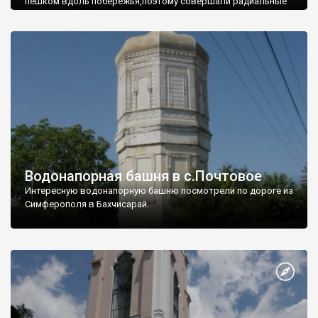
пешком вдоль побережья,поэтому совершали радиальные
вылазки из Оленевки.
Водонапорная башня в с.Почтовое
Интересную водонапорную башню посмотрели по дороге из
Симферополя в Бахчисарай.