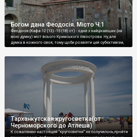
Богом дана Феодосія. Місто Ч.1
Феодосія (Кафа-12 (13) -15 (18) ст) - одне з найцікавіших (на
мою думку) міст всього Кримського півострова .Ну,але
думка в кожного своя, тому щоби розвіяти цей субєктивізм,
запрошую відвідати це
Тарханкутская кругосветка(от
Черноморского до Атлеша)
К сожалению настоящей "кругосветки" не получилось,пройти