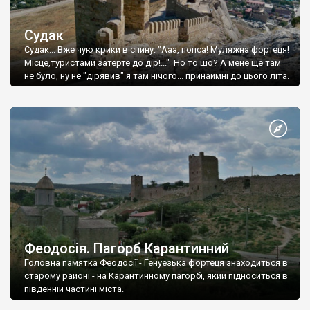
Судак
Судак... Вже чую крики в спину: "Ааа, попса! Муляжна фортеця!
Місце,туристами затерте до дір!..." Но то шо? А мене ще там
не було, ну не "дірявив" я там нічого... принаймні до цього літа.
Феодосія. Пагорб Карантинний
Головна памятка Феодосії - Генуезька фортеця знаходиться в
старому районі - на Карантинному пагорбі, який підноситься в
південній частині міста.