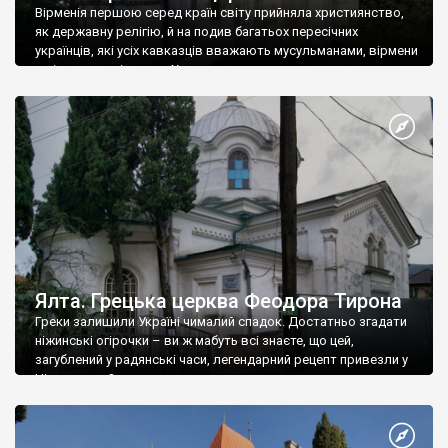
Вірменія першою серед країн світу прийняла християнство,
як державну релігію, й на подив багатьох пересічних
українців, які усіх кавказців вважають мусульманами, вірмени
є відданими вірянами Христа
Ялта. Грецька церква Феодора Тирона
Греки залишили Україні чималий спадок. Достатньо згадати
ніжинські огірочки – ви ж мабуть всі знаєте, що цей,
загублений у радянські часи, легендарний рецепт привезли у
Ніжин греки?