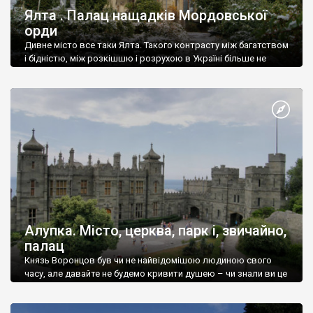
Ялта . Палац нащадків Мордовської
орди
Дивне місто все таки Ялта. Такого контрасту між багатством
і бідністю, між розкішшю і розрухою в Україні більше не
знайдеш.
Алупка. Місто, церква, парк і, звичайно,
палац
Князь Воронцов був чи не найвідомішою людиною свого
часу, але давайте не будемо кривити душею – чи знали ви це
прізвище до відвідин Алупки? Мабуть все таки ні.