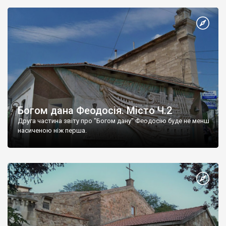
Богом дана Феодосія. Місто Ч.2
Друга частина звіту про "Богом дану" Феодосію буде не менш
насиченою ніж перша.