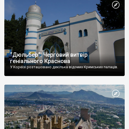
“Дюльбер”. Черговий витвір
геніального Краснова
У Кореїзі розташовано декілька відомих Кримських палаців.