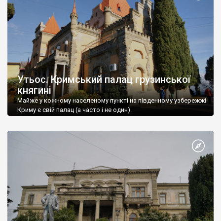
Утьос. Кримський палац грузинської
княгині
Майже у кожному населеному пункті на південному узбережжі
Криму є свій палац (а часто і не один).