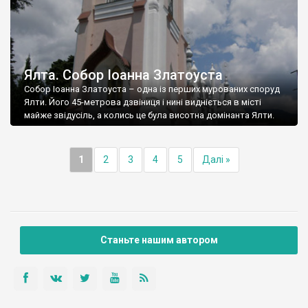
Ялта. Собор Іоанна Златоуста
Собор Іоанна Златоуста – одна із перших мурованих споруд
Ялти. Його 45-метрова дзвіниця і нині видніється в місті
майже звідусіль, а колись це була висотна домінанта Ялти.
1
2
3
4
5
Далі »
Станьте нашим автором