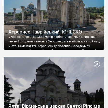
Херсонес Таврійський. ЮНЕСКО
У 988 році, після кількох місяців облоги, Великий київський
князь Володимир захопив Херсонес, візантійське, на той час,
місто. Саме взяття Херсонесу дозволило Володимиру
диктувати свої умови візантійському імператору Василю ІІ, та
одружитися з його дочкою Ганною. Цього ж року, в
Херсонесі Володимир-язичник, став Василем-християнином.
А потім було Хрещення Русі. На честь Херсонесу Таврійського
названо місто […]
Ялта. Вірменська церква Святої Ріпсіме