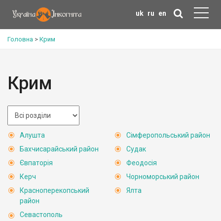
uk
ru
en
Головна
>
Крим
Крим
Алушта
Сімферопольський район
Бахчисарайський район
Судак
Євпаторія
Феодосія
Керч
Чорноморський район
Красноперекопський
Ялта
район
Севастополь