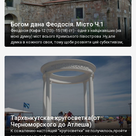
Богом дана Феодосія. Місто Ч.1
Феодосія (Кафа-12 (13) -15 (18) ст) - одне з найцікавіших (на
мою думку) міст всього Кримського півострова .Ну,але
думка в кожного своя, тому щоби розвіяти цей субєктивізм,
запрошую відвідати це
Тарханкутская кругосветка(от
Черноморского до Атлеша)
К сожалению настоящей "кругосветки" не получилось,пройти