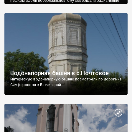
пешком вдоль побережья,поэтому совершали радиальные
вылазки из Оленевки.
Водонапорная башня в с.Почтовое
Интересную водонапорную башню посмотрели по дороге из
Симферополя в Бахчисарай.