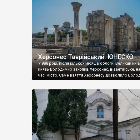
музею «Новгородський музей-заповідник» сотні арт
візантійської доби. Раритети викрадені з фондів об’
культурної спадщини ЮНЕСКО «Херсонеса Таврійсько
Офіційно – на виставку «Золото Візантії», але експер
влада в Україні вважають це лише […]
Херсонес Таврійський. ЮНЕСКО
У 988 році, після кількох місяців облоги, Великий киї
князь Володимир захопив Херсонес, візантійське, на
час, місто. Саме взяття Херсонесу дозволило Воло
диктувати свої умови візантійському імператору Вас
та одружитися з його дочкою Ганною. Цього ж року,
Херсонесі Володимир-язичник, став Василем-
християнином. А потім було Хрещення Русі. На честь
Херсонесу Таврійського названо місто […]