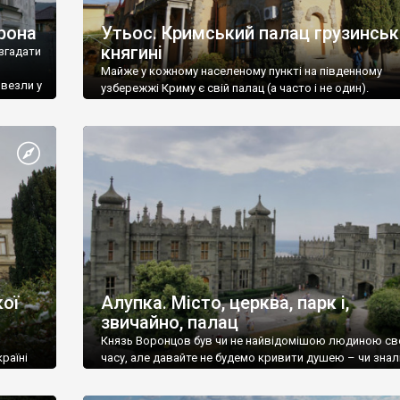
рона
Утьос. Кримський палац грузинськ
княгині
згадати
Майже у кожному населеному пункті на південному
ивезли у
узбережжі Криму є свій палац (а часто і не один).
ої
Алупка. Місто, церква, парк і,
звичайно, палац
Князь Воронцов був чи не найвідомішою людиною св
раїні
часу, але давайте не будемо кривити душею – чи знал
це прізвище до відвідин Алупки? Мабуть все таки ні.