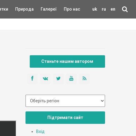
ятки
Природа
Галереї
Про нас
uk
ru
en
Станьте нашим автором
Підтримати сайт
Вхід