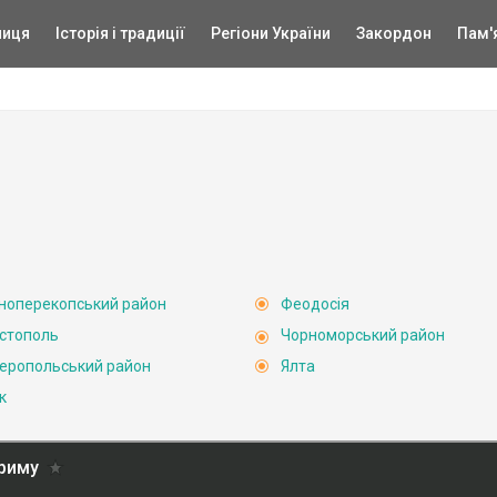
ниця
Історія і традиції
Регіони України
Закордон
Пам'
ноперекопський район
Феодосія
стополь
Чорноморський район
еропольський район
Ялта
к