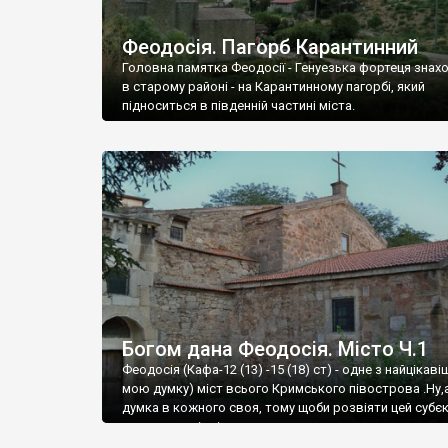
Феодосія. Пагорб Карантинний
Головна памятка Феодосії - Генуезька фортеця знах
в старому районі - на Карантинному пагорбі, який
підноситься в південній частині міста.
Богом дана Феодосія. Місто Ч.1
Феодосія (Кафа-12 (13) -15 (18) ст) - одне з найцікаві
мою думку) міст всього Кримського півострова .Ну,
думка в кожного своя, тому щоби розвіяти цей субєк
запрошую відвідати це