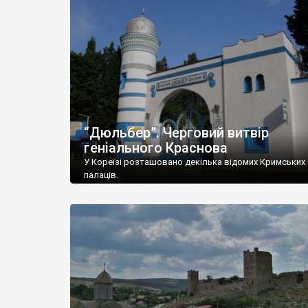
“Дюльбер”. Черговий витвір
геніального Краснова
У Кореїзі розташовано декілька відомих Кримських
палаців.