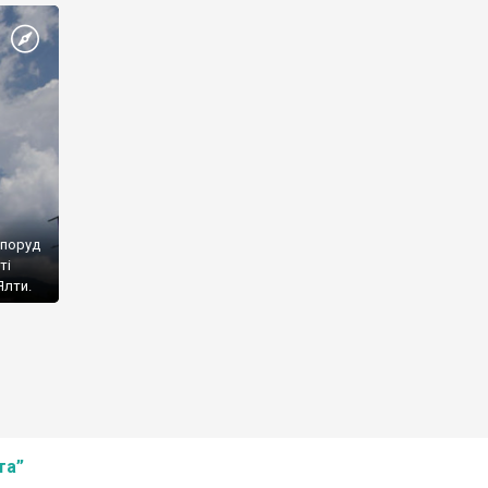
споруд
ті
Ялти.
та”