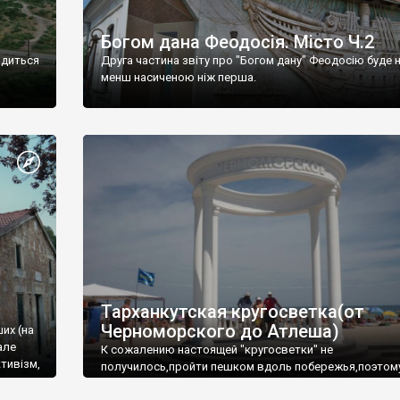
Богом дана Феодосія. Місто Ч.2
одиться
Друга частина звіту про "Богом дану" Феодосію буде 
менш насиченою ніж перша.
Тарханкутская кругосветка(от
Черноморского до Атлеша)
ших (на
але
К сожалению настоящей "кругосветки" не
тивізм,
получилось,пройти пешком вдоль побережья,поэтом
совершали радиальные вылазки из Оленевки.