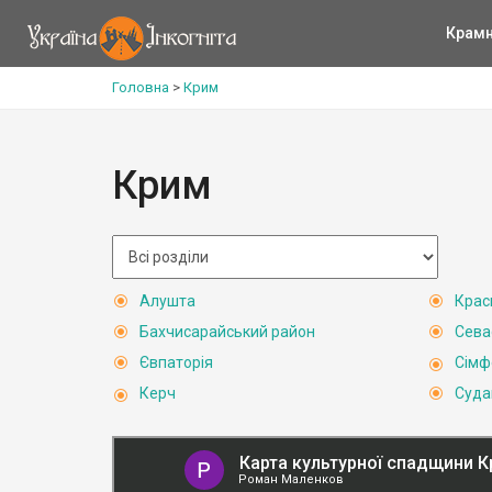
Крам
Головна
>
Крим
Крим
Алушта
Крас
Бахчисарайський район
Сева
Євпаторія
Сімф
Керч
Суда