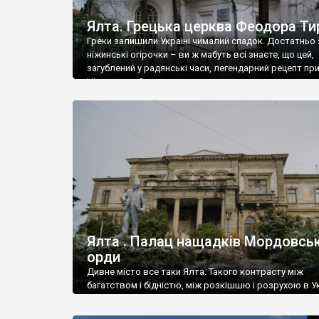
Ялта. Грецька церква Феодора Ти
Греки залишили Україні чималий спадок. Достатньо 
ніжинські огірочки – ви ж мабуть всі знаєте, що цей,
загублений у радянські часи, легендарний рецепт пр
Ніжин греки?
Ялта . Палац нащадків Мордовськ
орди
Дивне місто все таки Ялта. Такого контрасту між
багатством і бідністю, між розкішшю і розрухою в Ук
більше не знайдеш.