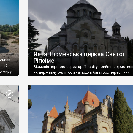
ефактів
називаються «повстяками» (postaki)…” “Вино. Крим
єкту
виробляє відмінне вино і його вдосталь: воно все ду
го».
легке біле і дуже […]
ти та
Ялта. Вірменська церква Святої
Ріпсіме
вський
 той
Вірменія першою серед країн світу прийняла христия
димиру
як державну релігію, й на подив багатьох пересічних
илю ІІ,
українців, які усіх кавказців вважають мусульманами,
 в
вірмени є відданими вірянами Христа