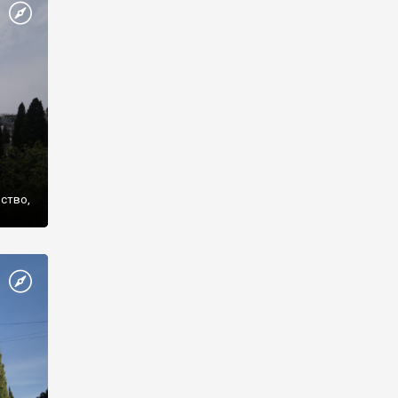
же
нство,