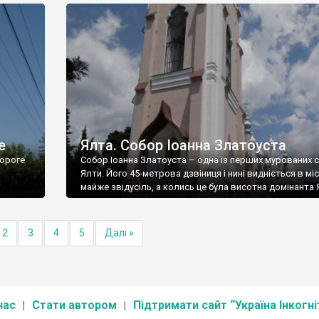
е
Ялта. Собор Іоанна Златоуста
ороге
Собор Іоанна Златоуста – одна із перших мурованих 
Ялти. Його 45-метрова дзвіниця і нині видніється в міс
майже звідусіль, а колись це була висотна домінанта 
2
3
4
5
Далі »
нас
Стати автором
Підтримати сайт “Україна Інкогні