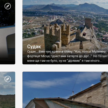
Судак
Судак... Вже чую крики в спину: "Ааа, попса! Муляжна
фортеця! Місце,туристами затерте до дір!..." Но то шо
мене ще там не було, ну не "дірявив" я там нічого...
принаймні до цього літа.