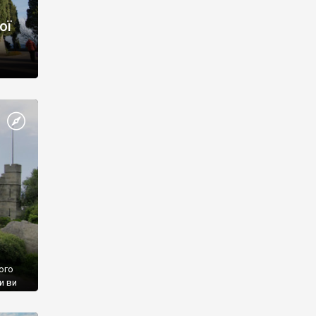
ої
ого
и ви