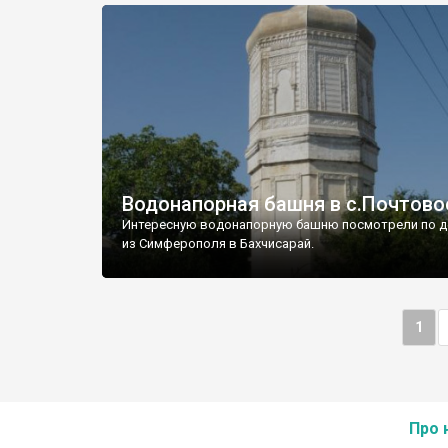
Водонапорная башня в с.Почтово
Интересную водонапорную башню посмотрели по д
из Симферополя в Бахчисарай.
1
Про 