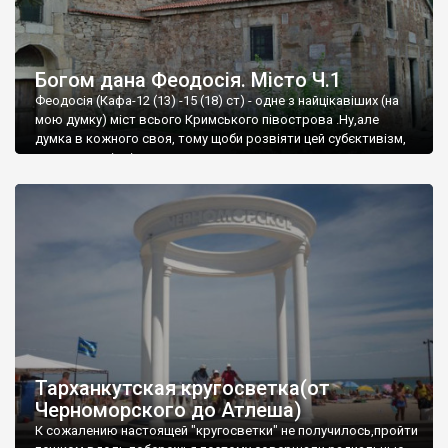
Богом дана Феодосія. Місто Ч.1
Феодосія (Кафа-12 (13) -15 (18) ст) - одне з найцікавіших (на
мою думку) міст всього Кримського півострова .Ну,але
думка в кожного своя, тому щоби розвіяти цей субєктивізм,
запрошую відвідати це
Тарханкутская кругосветка(от
Черноморского до Атлеша)
К сожалению настоящей "кругосветки" не получилось,пройти