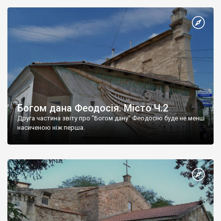
Богом дана Феодосія. Місто Ч.2
Друга частина звіту про "Богом дану" Феодосію буде не менш
насиченою ніж перша.