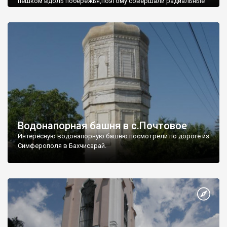
пешком вдоль побережья,поэтому совершали радиальные
вылазки из Оленевки.
Водонапорная башня в с.Почтовое
Интересную водонапорную башню посмотрели по дороге из
Симферополя в Бахчисарай.