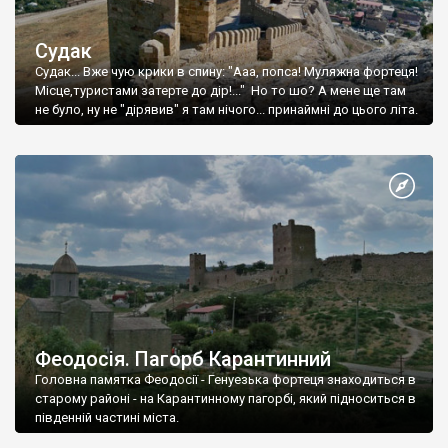
Судак
Судак... Вже чую крики в спину: "Ааа, попса! Муляжна фортеця!
Місце,туристами затерте до дір!..." Но то шо? А мене ще там
не було, ну не "дірявив" я там нічого... принаймні до цього літа.
Феодосія. Пагорб Карантинний
Головна памятка Феодосії - Генуезька фортеця знаходиться в
старому районі - на Карантинному пагорбі, який підноситься в
південній частині міста.