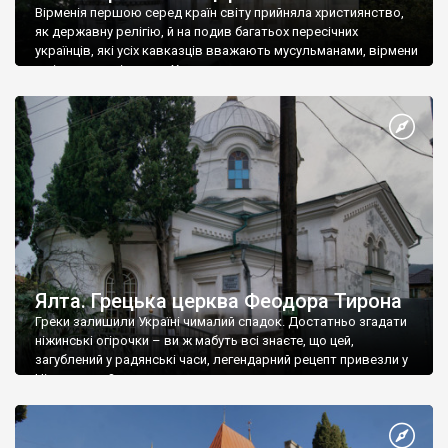
Вірменія першою серед країн світу прийняла християнство,
як державну релігію, й на подив багатьох пересічних
українців, які усіх кавказців вважають мусульманами, вірмени
є відданими вірянами Христа
Ялта. Грецька церква Феодора Тирона
Греки залишили Україні чималий спадок. Достатньо згадати
ніжинські огірочки – ви ж мабуть всі знаєте, що цей,
загублений у радянські часи, легендарний рецепт привезли у
Ніжин греки?