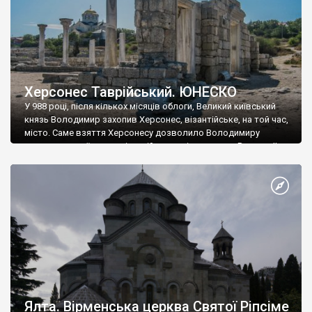
Херсонес Таврійський. ЮНЕСКО
У 988 році, після кількох місяців облоги, Великий київський
князь Володимир захопив Херсонес, візантійське, на той час,
місто. Саме взяття Херсонесу дозволило Володимиру
диктувати свої умови візантійському імператору Василю ІІ, та
одружитися з його дочкою Ганною. Цього ж року, в
Херсонесі Володимир-язичник, став Василем-християнином.
А потім було Хрещення Русі. На честь Херсонесу Таврійського
названо місто […]
Ялта. Вірменська церква Святої Ріпсіме