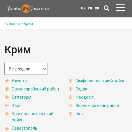
uk
ru
en
Головна
>
Крим
Крим
Алушта
Сімферопольський район
Бахчисарайський район
Судак
Євпаторія
Феодосія
Керч
Чорноморський район
Красноперекопський
Ялта
район
Севастополь