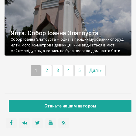
Ялта. Собор Іоанна Златоуста
Собор Іоанна Златоуста – одна із перших мурованих споруд
Ялти. Його 45-метрова дзвіниця і нині видніється в місті
майже звідусіль, а колись це була висотна домінанта Ялти.
1
2
3
4
5
Далі »
Станьте нашим автором