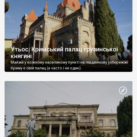
Утьос. Кримський палац грузинської
княгині
Майже у кожному населеному пункті на південному узбережжі
Криму є свій палац (а часто і не один).