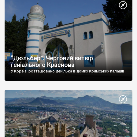
“Дюльбер”. Черговий витвір
геніального Краснова
У Кореїзі розташовано декілька відомих Кримських палаців.