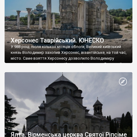
Херсонес Таврійський. ЮНЕСКО
У 988 році, після кількох місяців облоги, Великий київський
князь Володимир захопив Херсонес, візантійське, на той час,
місто. Саме взяття Херсонесу дозволило Володимиру
диктувати свої умови візантійському імператору Василю ІІ, та
одружитися з його дочкою Ганною. Цього ж року, в
Херсонесі Володимир-язичник, став Василем-християнином.
А потім було Хрещення Русі. На честь Херсонесу Таврійського
названо місто […]
Ялта. Вірменська церква Святої Ріпсіме