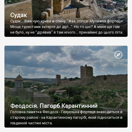
Судак
Судак... Вже чую крики в спину: "Ааа, попса! Муляжна фортеця!
Місце,туристами затерте до дір!..." Но то шо? А мене ще там
не було, ну не "дірявив" я там нічого... принаймні до цього літа.
Феодосія. Пагорб Карантинний
Головна памятка Феодосії - Генуезька фортеця знаходиться в
старому районі - на Карантинному пагорбі, який підноситься в
південній частині міста.