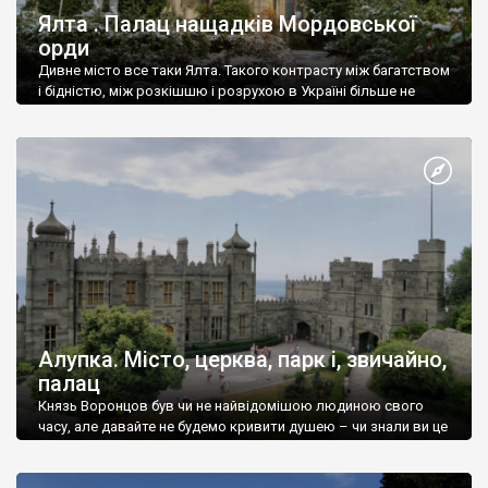
Ялта . Палац нащадків Мордовської
орди
Дивне місто все таки Ялта. Такого контрасту між багатством
і бідністю, між розкішшю і розрухою в Україні більше не
знайдеш.
Алупка. Місто, церква, парк і, звичайно,
палац
Князь Воронцов був чи не найвідомішою людиною свого
часу, але давайте не будемо кривити душею – чи знали ви це
прізвище до відвідин Алупки? Мабуть все таки ні.