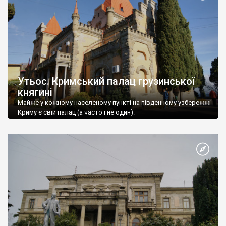
Утьос. Кримський палац грузинської
княгині
Майже у кожному населеному пункті на південному узбережжі
Криму є свій палац (а часто і не один).