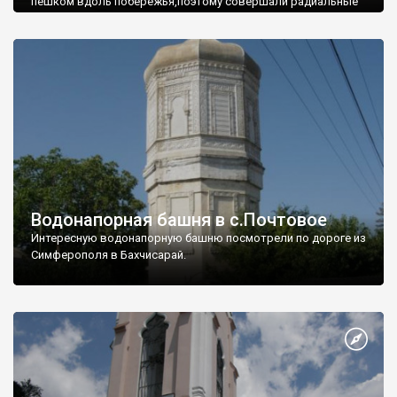
пешком вдоль побережья,поэтому совершали радиальные
вылазки из Оленевки.
Водонапорная башня в с.Почтовое
Интересную водонапорную башню посмотрели по дороге из
Симферополя в Бахчисарай.