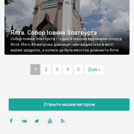
Ялта. Собор Іоанна Златоуста
Собор Іоанна Златоуста – одна із перших мурованих споруд
Ялти. Його 45-метрова дзвіниця і нині видніється в місті
майже звідусіль, а колись це була висотна домінанта Ялти.
1
2
3
4
5
Далі »
Станьте нашим автором