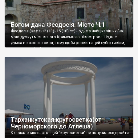
Богом дана Феодосія. Місто Ч.1
Феодосія (Кафа-12 (13) -15 (18) ст) - одне з найцікавіших (на
мою думку) міст всього Кримського півострова .Ну,але
думка в кожного своя, тому щоби розвіяти цей субєктивізм,
запрошую відвідати це
Тарханкутская кругосветка(от
Черноморского до Атлеша)
К сожалению настоящей "кругосветки" не получилось,пройти