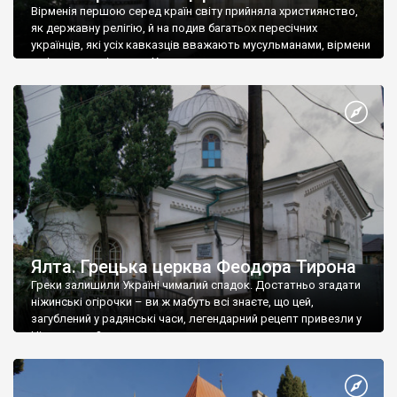
Вірменія першою серед країн світу прийняла християнство,
як державну релігію, й на подив багатьох пересічних
українців, які усіх кавказців вважають мусульманами, вірмени
є відданими вірянами Христа
Ялта. Грецька церква Феодора Тирона
Греки залишили Україні чималий спадок. Достатньо згадати
ніжинські огірочки – ви ж мабуть всі знаєте, що цей,
загублений у радянські часи, легендарний рецепт привезли у
Ніжин греки?