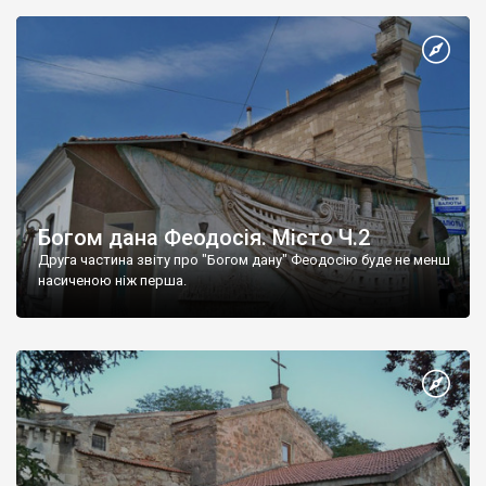
Богом дана Феодосія. Місто Ч.2
Друга частина звіту про "Богом дану" Феодосію буде не менш
насиченою ніж перша.