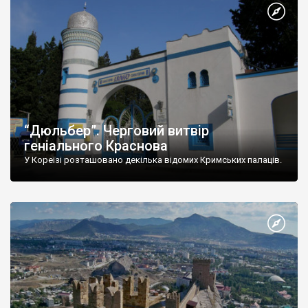
“Дюльбер”. Черговий витвір
геніального Краснова
У Кореїзі розташовано декілька відомих Кримських палаців.