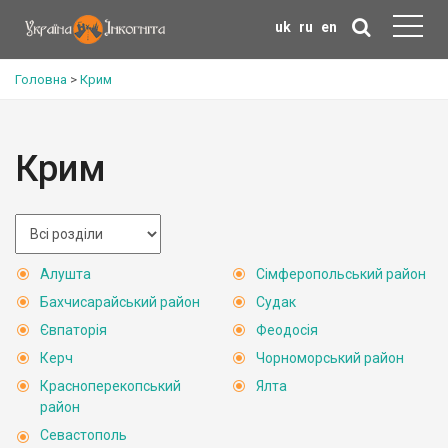
uk
ru
en
Головна
>
Крим
Крим
Алушта
Сімферопольський район
Бахчисарайський район
Судак
Євпаторія
Феодосія
Керч
Чорноморський район
Красноперекопський
Ялта
район
Севастополь