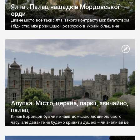
Ялта . Палац нащадків Мордовської
орди
Дивне місто все таки Ялта. Такого контрасту між багатством
і бідністю, між розкішшю і розрухою в Україні більше не
знайдеш.
Алупка. Місто, церква, парк і, звичайно,
палац
Князь Воронцов був чи не найвідомішою людиною свого
часу, але давайте не будемо кривити душею – чи знали ви це
прізвище до відвідин Алупки? Мабуть все таки ні.