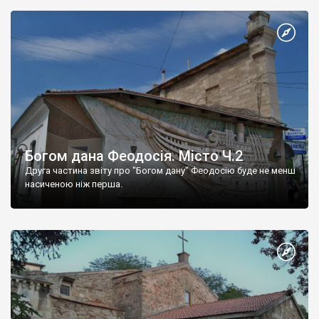
Богом дана Феодосія. Місто Ч.2
Друга частина звіту про "Богом дану" Феодосію буде не менш
насиченою ніж перша.