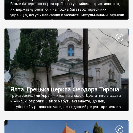
Вірменія першою серед країн світу прийняла християнство,
як державну релігію, й на подив багатьох пересічних
українців, які усіх кавказців вважають мусульманами, вірмени
є відданими вірянами Христа
Ялта. Грецька церква Феодора Тирона
Греки залишили Україні чималий спадок. Достатньо згадати
ніжинські огірочки – ви ж мабуть всі знаєте, що цей,
загублений у радянські часи, легендарний рецепт привезли у
Ніжин греки?