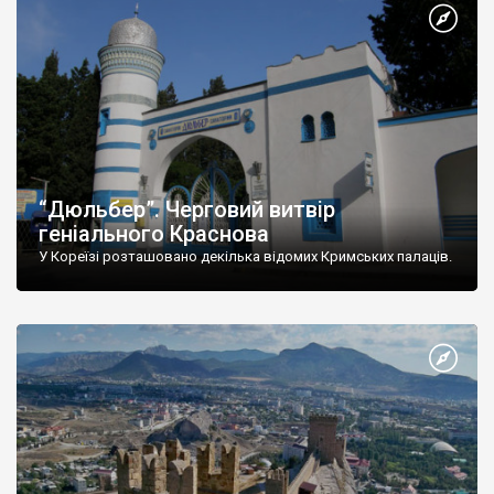
“Дюльбер”. Черговий витвір
геніального Краснова
У Кореїзі розташовано декілька відомих Кримських палаців.