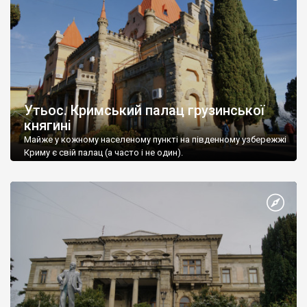
Утьос. Кримський палац грузинської
княгині
Майже у кожному населеному пункті на південному узбережжі
Криму є свій палац (а часто і не один).