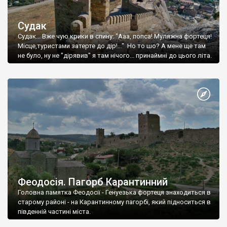
Судак
Судак... Вже чую крики в спину: "Ааа, попса! Муляжна фортеця!
Місце,туристами затерте до дір!..." Но то шо? А мене ще там
не було, ну не "дірявив" я там нічого... принаймні до цього літа.
Феодосія. Пагорб Карантинний
Головна памятка Феодосії - Генуезька фортеця знаходиться в
старому районі - на Карантинному пагорбі, який підноситься в
південній частині міста.