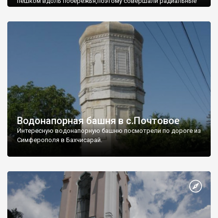
пешком вдоль побережья,поэтому совершали радиальные
вылазки из Оленевки.
Водонапорная башня в с.Почтовое
Интересную водонапорную башню посмотрели по дороге из
Симферополя в Бахчисарай.