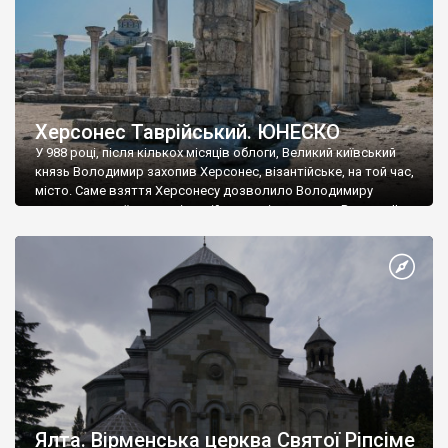
Херсонес Таврійський. ЮНЕСКО
У 988 році, після кількох місяців облоги, Великий київський
князь Володимир захопив Херсонес, візантійське, на той час,
місто. Саме взяття Херсонесу дозволило Володимиру
диктувати свої умови візантійському імператору Василю ІІ, та
одружитися з його дочкою Ганною. Цього ж року, в
Херсонесі Володимир-язичник, став Василем-християнином.
А потім було Хрещення Русі. На честь Херсонесу Таврійського
названо місто […]
Ялта. Вірменська церква Святої Ріпсіме