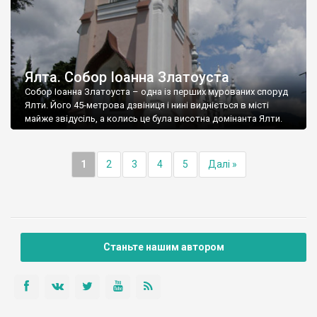
Ялта. Собор Іоанна Златоуста
Собор Іоанна Златоуста – одна із перших мурованих споруд
Ялти. Його 45-метрова дзвіниця і нині видніється в місті
майже звідусіль, а колись це була висотна домінанта Ялти.
1
2
3
4
5
Далі »
Станьте нашим автором