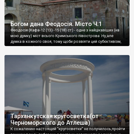
Богом дана Феодосія. Місто Ч.1
Феодосія (Кафа-12 (13) -15 (18) ст) - одне з найцікавіших (на
мою думку) міст всього Кримського півострова .Ну,але
думка в кожного своя, тому щоби розвіяти цей субєктивізм,
запрошую відвідати це
Тарханкутская кругосветка(от
Черноморского до Атлеша)
К сожалению настоящей "кругосветки" не получилось,пройти