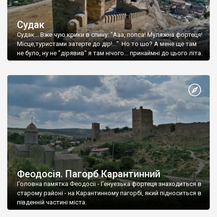
Судак
Судак... Вже чую крики в спину: "Ааа, попса! Муляжна фортеця!
Місце,туристами затерте до дір!..." Но то шо? А мене ще там
не було, ну не "дірявив" я там нічого... принаймні до цього літа.
Феодосія. Пагорб Карантинний
Головна памятка Феодосії - Генуезька фортеця знаходиться в
старому районі - на Карантинному пагорбі, який підноситься в
південній частині міста.