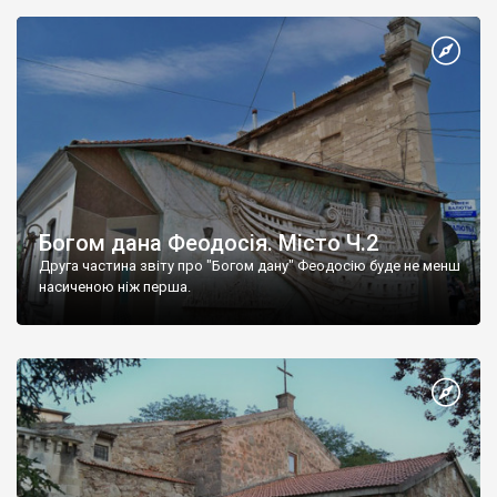
Богом дана Феодосія. Місто Ч.2
Друга частина звіту про "Богом дану" Феодосію буде не менш
насиченою ніж перша.