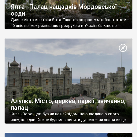
Ялта . Палац нащадків Мордовської
орди
Дивне місто все таки Ялта. Такого контрасту між багатством
і бідністю, між розкішшю і розрухою в Україні більше не
знайдеш.
Алупка. Місто, церква, парк і, звичайно,
палац
Князь Воронцов був чи не найвідомішою людиною свого
часу, але давайте не будемо кривити душею – чи знали ви це
прізвище до відвідин Алупки? Мабуть все таки ні.