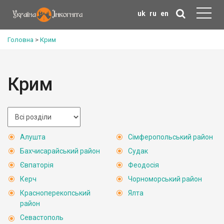
uk
ru
en
Головна
>
Крим
Крим
Алушта
Сімферопольський район
Бахчисарайський район
Судак
Євпаторія
Феодосія
Керч
Чорноморський район
Красноперекопський
Ялта
район
Севастополь