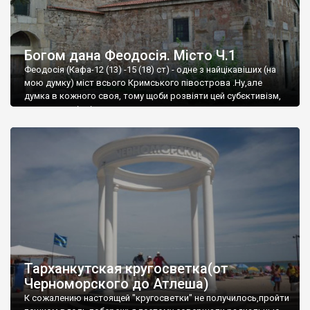
Богом дана Феодосія. Місто Ч.1
Феодосія (Кафа-12 (13) -15 (18) ст) - одне з найцікавіших (на
мою думку) міст всього Кримського півострова .Ну,але
думка в кожного своя, тому щоби розвіяти цей субєктивізм,
запрошую відвідати це
Тарханкутская кругосветка(от
Черноморского до Атлеша)
К сожалению настоящей "кругосветки" не получилось,пройти