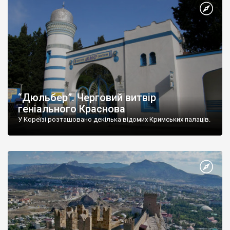
“Дюльбер”. Черговий витвір
геніального Краснова
У Кореїзі розташовано декілька відомих Кримських палаців.