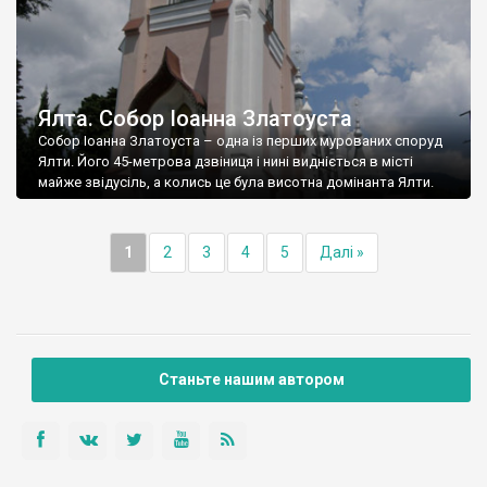
Ялта. Собор Іоанна Златоуста
Собор Іоанна Златоуста – одна із перших мурованих споруд
Ялти. Його 45-метрова дзвіниця і нині видніється в місті
майже звідусіль, а колись це була висотна домінанта Ялти.
1
2
3
4
5
Далі »
Станьте нашим автором