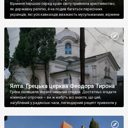
Вірменія першою серед країн світу прийняла християнство,
як державну релігію, й на подив багатьох пересічних
українців, які усіх кавказців вважають мусульманами, вірмени
є відданими вірянами Христа
Ялта. Грецька церква Феодора Тирона
Греки залишили Україні чималий спадок. Достатньо згадати
ніжинські огірочки – ви ж мабуть всі знаєте, що цей,
загублений у радянські часи, легендарний рецепт привезли у
Ніжин греки?