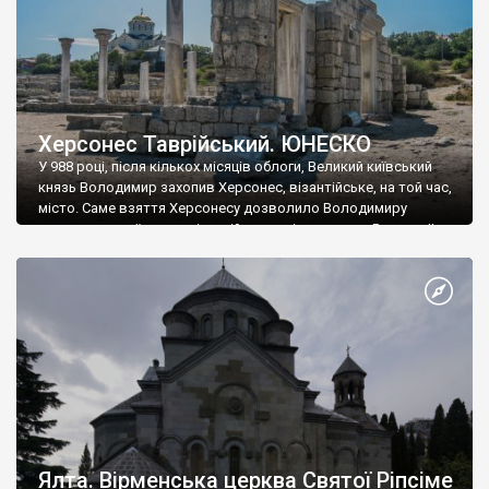
Херсонес Таврійський. ЮНЕСКО
У 988 році, після кількох місяців облоги, Великий київський
князь Володимир захопив Херсонес, візантійське, на той час,
місто. Саме взяття Херсонесу дозволило Володимиру
диктувати свої умови візантійському імператору Василю ІІ, та
одружитися з його дочкою Ганною. Цього ж року, в
Херсонесі Володимир-язичник, став Василем-християнином.
А потім було Хрещення Русі. На честь Херсонесу Таврійського
названо місто […]
Ялта. Вірменська церква Святої Ріпсіме