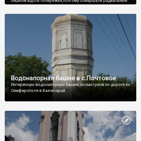
пешком вдоль побережья,поэтому совершали радиальные
вылазки из Оленевки.
Водонапорная башня в с.Почтовое
Интересную водонапорную башню посмотрели по дороге из
Симферополя в Бахчисарай.