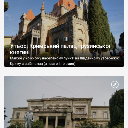
Утьос. Кримський палац грузинської
княгині
Майже у кожному населеному пункті на південному узбережжі
Криму є свій палац (а часто і не один).