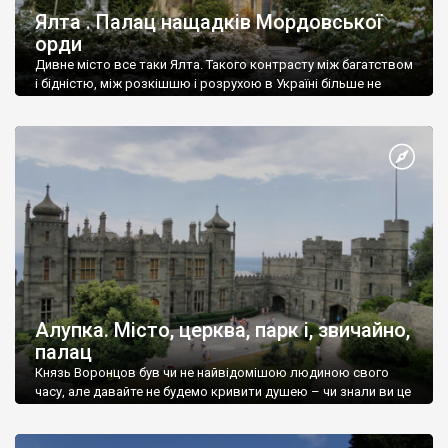
Ялта . Палац нащадків Мордовської
орди
Дивне місто все таки Ялта. Такого контрасту між багатством
і бідністю, між розкішшю і розрухою в Україні більше не
знайдеш.
Алупка. Місто, церква, парк і, звичайно,
палац
Князь Воронцов був чи не найвідомішою людиною свого
часу, але давайте не будемо кривити душею – чи знали ви це
прізвище до відвідин Алупки? Мабуть все таки ні.