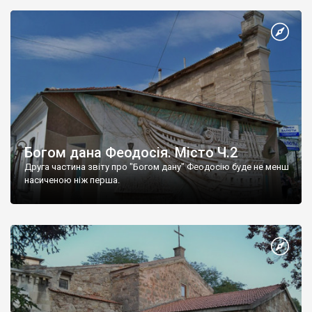
Богом дана Феодосія. Місто Ч.2
Друга частина звіту про "Богом дану" Феодосію буде не менш
насиченою ніж перша.