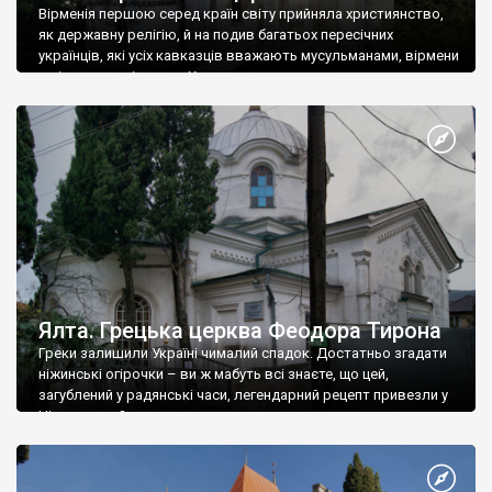
Вірменія першою серед країн світу прийняла християнство,
як державну релігію, й на подив багатьох пересічних
українців, які усіх кавказців вважають мусульманами, вірмени
є відданими вірянами Христа
Ялта. Грецька церква Феодора Тирона
Греки залишили Україні чималий спадок. Достатньо згадати
ніжинські огірочки – ви ж мабуть всі знаєте, що цей,
загублений у радянські часи, легендарний рецепт привезли у
Ніжин греки?