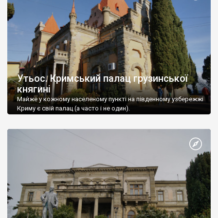
Утьос. Кримський палац грузинської
княгині
Майже у кожному населеному пункті на південному узбережжі
Криму є свій палац (а часто і не один).