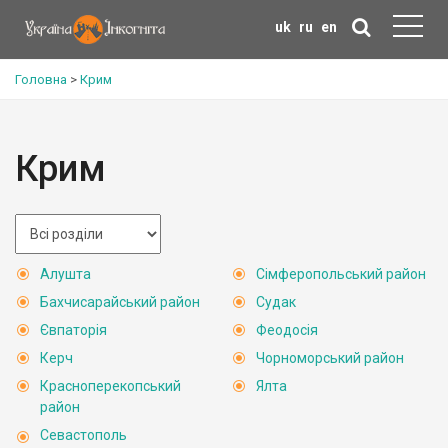
uk
ru
en
Головна
>
Крим
Крим
Алушта
Сімферопольський район
Бахчисарайський район
Судак
Євпаторія
Феодосія
Керч
Чорноморський район
Красноперекопський
Ялта
район
Севастополь