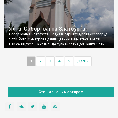
Ялта. Собор Іоанна Златоуста
Собор Іоанна Златоуста – одна із перших мурованих споруд
Ялти. Його 45-метрова дзвіниця і нині видніється в місті
майже звідусіль, а колись це була висотна домінанта Ялти.
1
2
3
4
5
Далі »
Станьте нашим автором