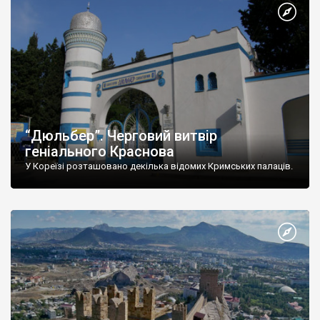
“Дюльбер”. Черговий витвір
геніального Краснова
У Кореїзі розташовано декілька відомих Кримських палаців.