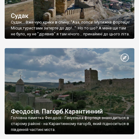
Судак
Судак... Вже чую крики в спину: "Ааа, попса! Муляжна фортеця!
Місце,туристами затерте до дір!..." Но то шо? А мене ще там
не було, ну не "дірявив" я там нічого... принаймні до цього літа.
Феодосія. Пагорб Карантинний
Головна памятка Феодосії - Генуезька фортеця знаходиться в
старому районі - на Карантинному пагорбі, який підноситься в
південній частині міста.