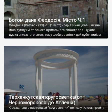
Богом дана Феодосія. Місто Ч.1
Феодосія (Кафа-12 (13) -15 (18) ст) - одне з найцікавіших (на
мою думку) міст всього Кримського півострова .Ну,але
думка в кожного своя, тому щоби розвіяти цей субєктивізм,
запрошую відвідати це
Тарханкутская кругосветка(от
Черноморского до Атлеша)
К сожалению настоящей "кругосветки" не получилось,пройти