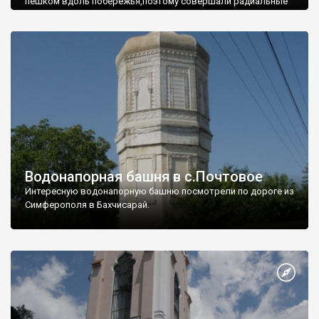
пешком вдоль побережья,поэтому совершали радиальные
вылазки из Оленевки.
Водонапорная башня в с.Почтовое
Интересную водонапорную башню посмотрели по дороге из
Симферополя в Бахчисарай.