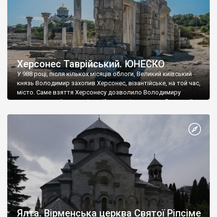
Херсонес Таврійський. ЮНЕСКО
У 988 році, після кількох місяців облоги, Великий київський
князь Володимир захопив Херсонес, візантійське, на той час,
місто. Саме взяття Херсонесу дозволило Володимиру
диктувати свої умови візантійському імператору Василю ІІ, та
одружитися з його дочкою Ганною. Цього ж року, в
Херсонесі Володимир-язичник, став Василем-християнином.
А потім було Хрещення Русі. На честь Херсонесу Таврійського
названо місто […]
Ялта. Вірменська церква Святої Ріпсіме