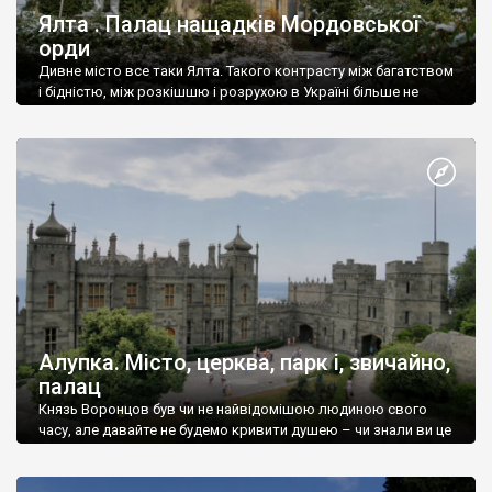
Ялта . Палац нащадків Мордовської
орди
Дивне місто все таки Ялта. Такого контрасту між багатством
і бідністю, між розкішшю і розрухою в Україні більше не
знайдеш.
Алупка. Місто, церква, парк і, звичайно,
палац
Князь Воронцов був чи не найвідомішою людиною свого
часу, але давайте не будемо кривити душею – чи знали ви це
прізвище до відвідин Алупки? Мабуть все таки ні.