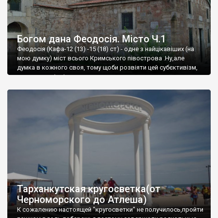
Богом дана Феодосія. Місто Ч.1
Феодосія (Кафа-12 (13) -15 (18) ст) - одне з найцікавіших (на
мою думку) міст всього Кримського півострова .Ну,але
думка в кожного своя, тому щоби розвіяти цей субєктивізм,
запрошую відвідати це
Тарханкутская кругосветка(от
Черноморского до Атлеша)
К сожалению настоящей "кругосветки" не получилось,пройти