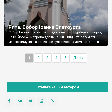
Ялта. Собор Іоанна Златоуста
Собор Іоанна Златоуста – одна із перших мурованих споруд
Ялти. Його 45-метрова дзвіниця і нині видніється в місті
майже звідусіль, а колись це була висотна домінанта Ялти.
1
2
3
4
5
Далі »
Станьте нашим автором