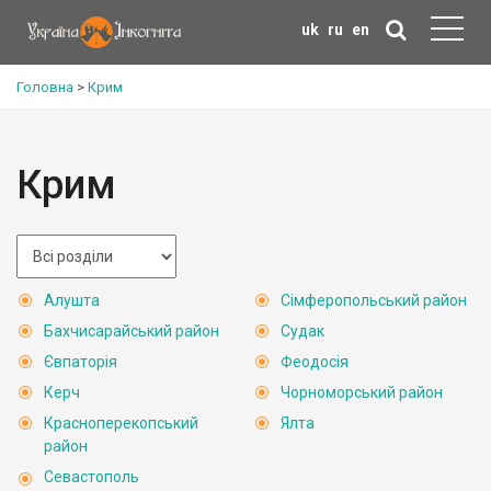
uk
ru
en
Головна
>
Крим
Крим
Алушта
Сімферопольський район
Бахчисарайський район
Судак
Євпаторія
Феодосія
Керч
Чорноморський район
Красноперекопський
Ялта
район
Севастополь