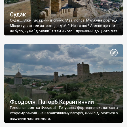
Судак
Судак... Вже чую крики в спину: "Ааа, попса! Муляжна фортеця!
Місце,туристами затерте до дір!..." Но то шо? А мене ще там
не було, ну не "дірявив" я там нічого... принаймні до цього літа.
Феодосія. Пагорб Карантинний
Головна памятка Феодосії - Генуезька фортеця знаходиться в
старому районі - на Карантинному пагорбі, який підноситься в
південній частині міста.