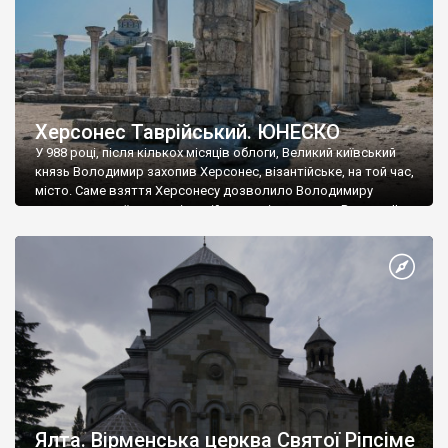
Херсонес Таврійський. ЮНЕСКО
У 988 році, після кількох місяців облоги, Великий київський
князь Володимир захопив Херсонес, візантійське, на той час,
місто. Саме взяття Херсонесу дозволило Володимиру
диктувати свої умови візантійському імператору Василю ІІ, та
одружитися з його дочкою Ганною. Цього ж року, в
Херсонесі Володимир-язичник, став Василем-християнином.
А потім було Хрещення Русі. На честь Херсонесу Таврійського
названо місто […]
Ялта. Вірменська церква Святої Ріпсіме