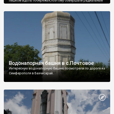
пешком вдоль побережья,поэтому совершали радиальные
вылазки из Оленевки.
Водонапорная башня в с.Почтовое
Интересную водонапорную башню посмотрели по дороге из
Симферополя в Бахчисарай.