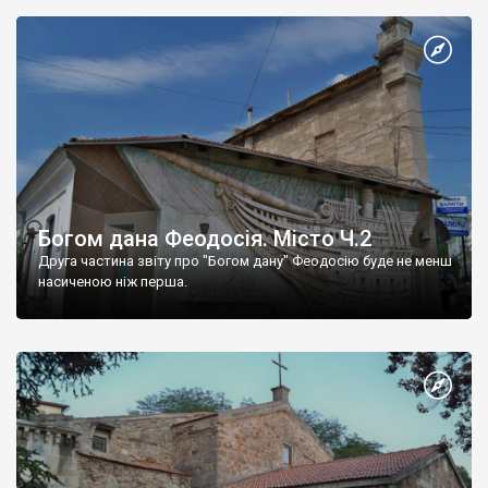
Богом дана Феодосія. Місто Ч.2
Друга частина звіту про "Богом дану" Феодосію буде не менш
насиченою ніж перша.