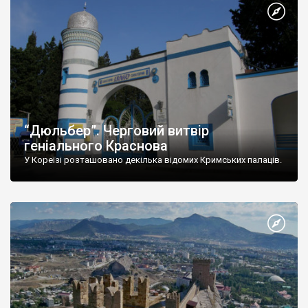
“Дюльбер”. Черговий витвір
геніального Краснова
У Кореїзі розташовано декілька відомих Кримських палаців.