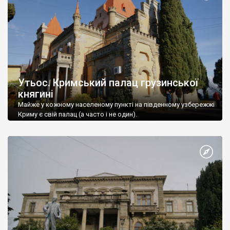
Утьос. Кримський палац грузинської
княгині
Майже у кожному населеному пункті на південному узбережжі
Криму є свій палац (а часто і не один).