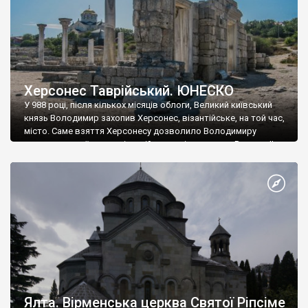
Херсонес Таврійський. ЮНЕСКО
У 988 році, після кількох місяців облоги, Великий київський
князь Володимир захопив Херсонес, візантійське, на той час,
місто. Саме взяття Херсонесу дозволило Володимиру
диктувати свої умови візантійському імператору Василю ІІ, та
одружитися з його дочкою Ганною. Цього ж року, в
Херсонесі Володимир-язичник, став Василем-християнином.
А потім було Хрещення Русі. На честь Херсонесу Таврійського
названо місто […]
Ялта. Вірменська церква Святої Ріпсіме