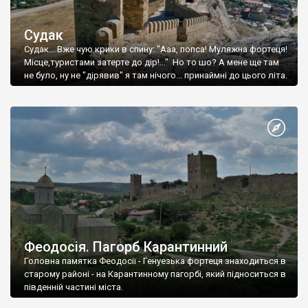
Судак
Судак... Вже чую крики в спину: "Ааа, попса! Муляжна фортеця!
Місце,туристами затерте до дір!..." Но то шо? А мене ще там
не було, ну не "дірявив" я там нічого... принаймні до цього літа.
Феодосія. Пагорб Карантинний
Головна памятка Феодосії - Генуезька фортеця знаходиться в
старому районі - на Карантинному пагорбі, який підноситься в
південній частині міста.