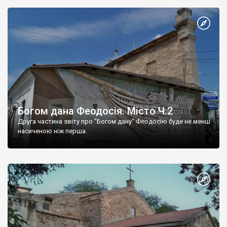
Богом дана Феодосія. Місто Ч.2
Друга частина звіту про "Богом дану" Феодосію буде не менш
насиченою ніж перша.