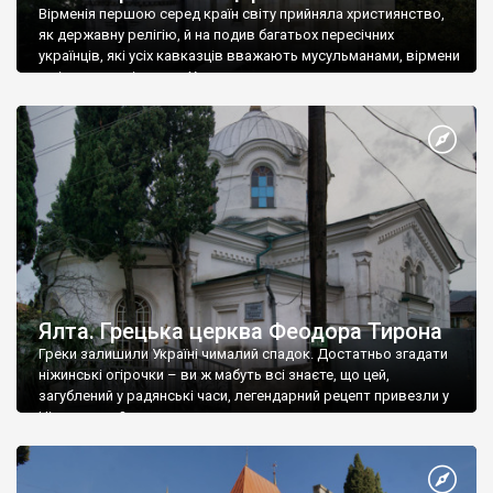
Вірменія першою серед країн світу прийняла християнство,
як державну релігію, й на подив багатьох пересічних
українців, які усіх кавказців вважають мусульманами, вірмени
є відданими вірянами Христа
Ялта. Грецька церква Феодора Тирона
Греки залишили Україні чималий спадок. Достатньо згадати
ніжинські огірочки – ви ж мабуть всі знаєте, що цей,
загублений у радянські часи, легендарний рецепт привезли у
Ніжин греки?