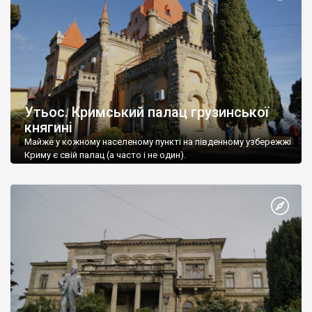
Утьос. Кримський палац грузинської
княгині
Майже у кожному населеному пункті на південному узбережжі
Криму є свій палац (а часто і не один).