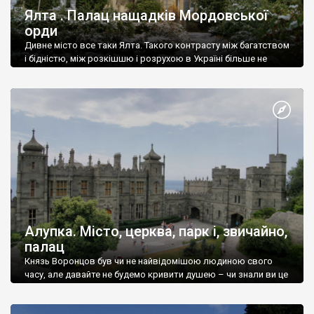
Ялта . Палац нащадків Мордовської
орди
Дивне місто все таки Ялта. Такого контрасту між багатством
і бідністю, між розкішшю і розрухою в Україні більше не
знайдеш.
Алупка. Місто, церква, парк і, звичайно,
палац
Князь Воронцов був чи не найвідомішою людиною свого
часу, але давайте не будемо кривити душею – чи знали ви це
прізвище до відвідин Алупки? Мабуть все таки ні.