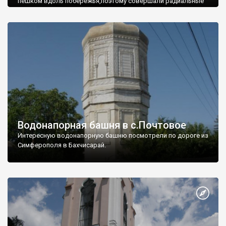
пешком вдоль побережья,поэтому совершали радиальные
вылазки из Оленевки.
Водонапорная башня в с.Почтовое
Интересную водонапорную башню посмотрели по дороге из
Симферополя в Бахчисарай.