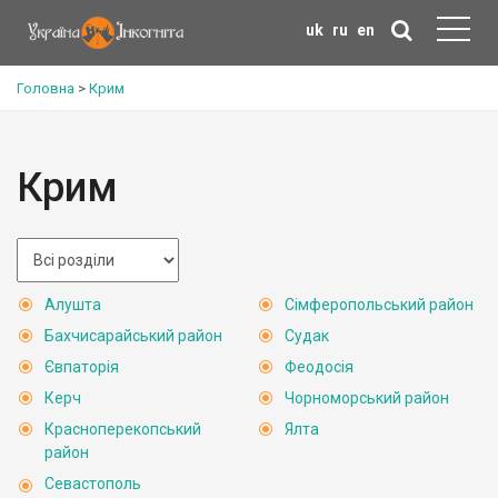
uk
ru
en
Головна
>
Крим
Крим
Алушта
Сімферопольський район
Бахчисарайський район
Судак
Євпаторія
Феодосія
Керч
Чорноморський район
Красноперекопський
Ялта
район
Севастополь