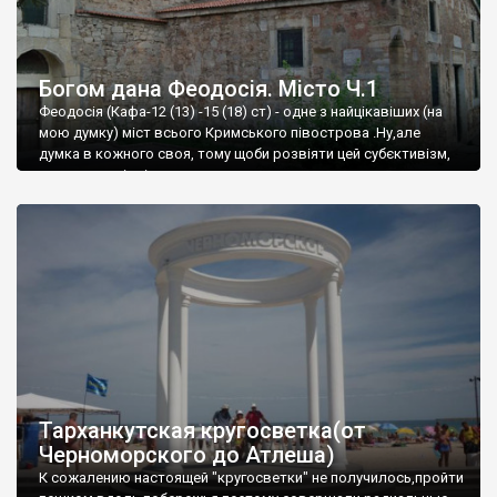
Богом дана Феодосія. Місто Ч.1
Феодосія (Кафа-12 (13) -15 (18) ст) - одне з найцікавіших (на
мою думку) міст всього Кримського півострова .Ну,але
думка в кожного своя, тому щоби розвіяти цей субєктивізм,
запрошую відвідати це
Тарханкутская кругосветка(от
Черноморского до Атлеша)
К сожалению настоящей "кругосветки" не получилось,пройти