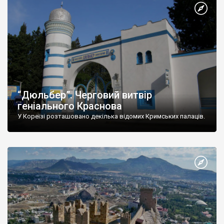
“Дюльбер”. Черговий витвір
геніального Краснова
У Кореїзі розташовано декілька відомих Кримських палаців.