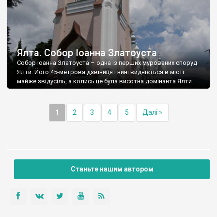
Ялта. Собор Іоанна Златоуста
Собор Іоанна Златоуста – одна із перших мурованих споруд
Ялти. Його 45-метрова дзвіниця і нині видніється в місті
майже звідусіль, а колись це була висотна домінанта Ялти.
1
2
3
4
5
Далі »
Станьте нашим автором