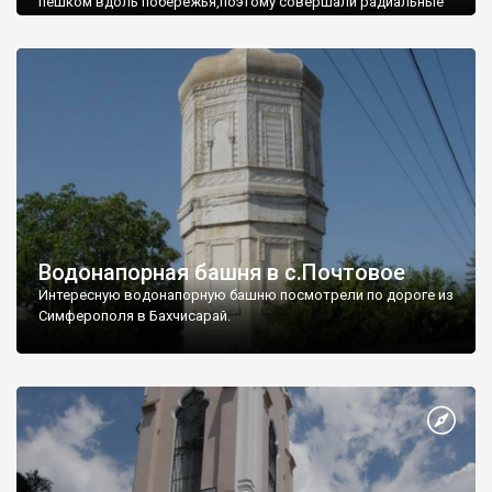
пешком вдоль побережья,поэтому совершали радиальные
вылазки из Оленевки.
Водонапорная башня в с.Почтовое
Интересную водонапорную башню посмотрели по дороге из
Симферополя в Бахчисарай.