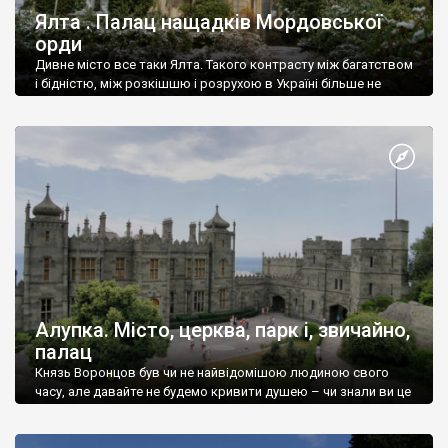
Ялта . Палац нащадків Мордовської
орди
Дивне місто все таки Ялта. Такого контрасту між багатством
і бідністю, між розкішшю і розрухою в Україні більше не
знайдеш.
Алупка. Місто, церква, парк і, звичайно,
палац
Князь Воронцов був чи не найвідомішою людиною свого
часу, але давайте не будемо кривити душею – чи знали ви це
прізвище до відвідин Алупки? Мабуть все таки ні.