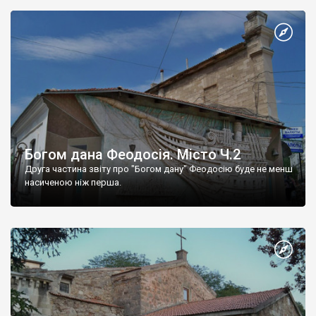
Богом дана Феодосія. Місто Ч.2
Друга частина звіту про "Богом дану" Феодосію буде не менш
насиченою ніж перша.