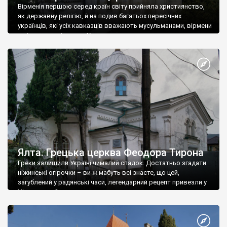
Вірменія першою серед країн світу прийняла християнство,
як державну релігію, й на подив багатьох пересічних
українців, які усіх кавказців вважають мусульманами, вірмени
є відданими вірянами Христа
Ялта. Грецька церква Феодора Тирона
Греки залишили Україні чималий спадок. Достатньо згадати
ніжинські огірочки – ви ж мабуть всі знаєте, що цей,
загублений у радянські часи, легендарний рецепт привезли у
Ніжин греки?