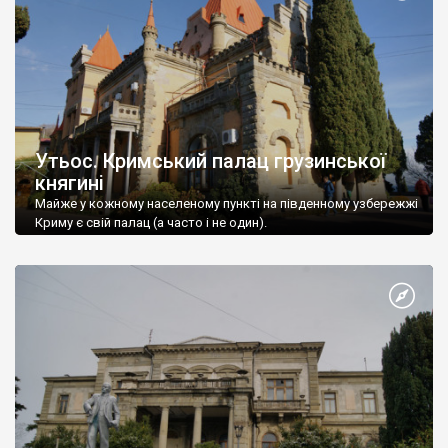
Утьос. Кримський палац грузинської
княгині
Майже у кожному населеному пункті на південному узбережжі
Криму є свій палац (а часто і не один).