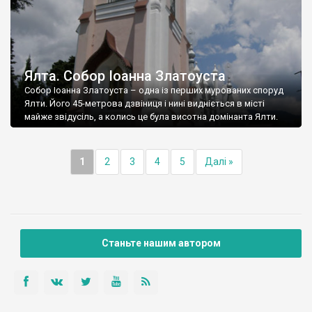
Ялта. Собор Іоанна Златоуста
Собор Іоанна Златоуста – одна із перших мурованих споруд
Ялти. Його 45-метрова дзвіниця і нині видніється в місті
майже звідусіль, а колись це була висотна домінанта Ялти.
1
2
3
4
5
Далі »
Станьте нашим автором