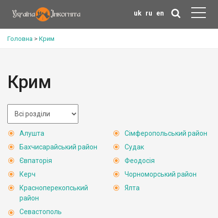
uk
ru
en
Головна
>
Крим
Крим
Алушта
Сімферопольський район
Бахчисарайський район
Судак
Євпаторія
Феодосія
Керч
Чорноморський район
Красноперекопський
Ялта
район
Севастополь