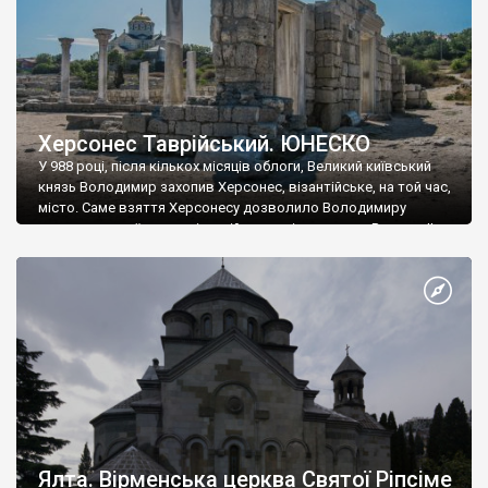
Херсонес Таврійський. ЮНЕСКО
У 988 році, після кількох місяців облоги, Великий київський
князь Володимир захопив Херсонес, візантійське, на той час,
місто. Саме взяття Херсонесу дозволило Володимиру
диктувати свої умови візантійському імператору Василю ІІ, та
одружитися з його дочкою Ганною. Цього ж року, в
Херсонесі Володимир-язичник, став Василем-християнином.
А потім було Хрещення Русі. На честь Херсонесу Таврійського
названо місто […]
Ялта. Вірменська церква Святої Ріпсіме