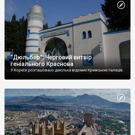
“Дюльбер”. Черговий витвір
геніального Краснова
У Кореїзі розташовано декілька відомих Кримських палаців.