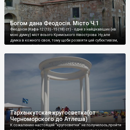
Богом дана Феодосія. Місто Ч.1
Феодосія (Кафа-12 (13) -15 (18) ст) - одне з найцікавіших (на
мою думку) міст всього Кримського півострова .Ну,але
думка в кожного своя, тому щоби розвіяти цей субєктивізм,
запрошую відвідати це
Тарханкутская кругосветка(от
Черноморского до Атлеша)
К сожалению настоящей "кругосветки" не получилось,пройти