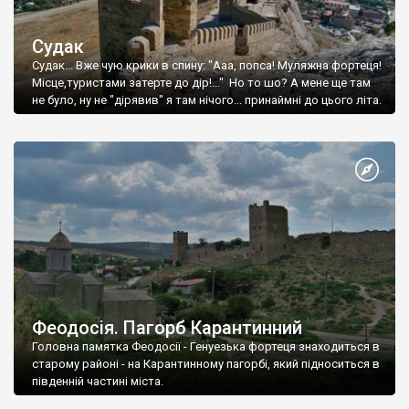
Судак
Судак... Вже чую крики в спину: "Ааа, попса! Муляжна фортеця!
Місце,туристами затерте до дір!..." Но то шо? А мене ще там
не було, ну не "дірявив" я там нічого... принаймні до цього літа.
Феодосія. Пагорб Карантинний
Головна памятка Феодосії - Генуезька фортеця знаходиться в
старому районі - на Карантинному пагорбі, який підноситься в
південній частині міста.