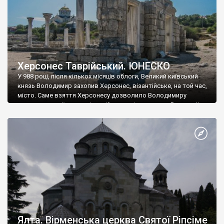
Херсонес Таврійський. ЮНЕСКО
У 988 році, після кількох місяців облоги, Великий київський
князь Володимир захопив Херсонес, візантійське, на той час,
місто. Саме взяття Херсонесу дозволило Володимиру
диктувати свої умови візантійському імператору Василю ІІ, та
одружитися з його дочкою Ганною. Цього ж року, в
Херсонесі Володимир-язичник, став Василем-християнином.
А потім було Хрещення Русі. На честь Херсонесу Таврійського
названо місто […]
Ялта. Вірменська церква Святої Ріпсіме