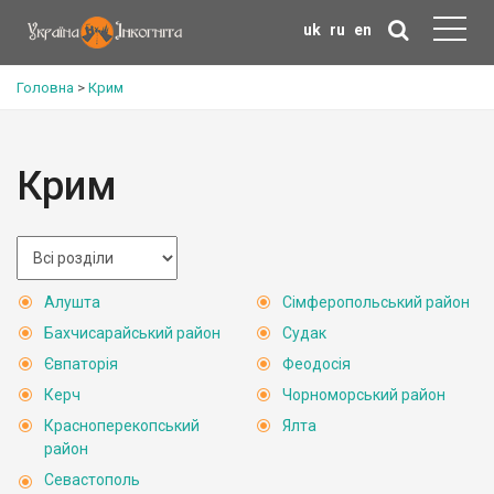
uk
ru
en
Головна
>
Крим
Крим
Алушта
Сімферопольський район
Бахчисарайський район
Судак
Євпаторія
Феодосія
Керч
Чорноморський район
Красноперекопський
Ялта
район
Севастополь