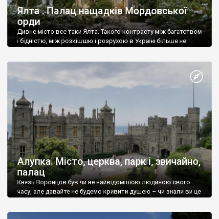
Ялта . Палац нащадків Мордовської
орди
Дивне місто все таки Ялта. Такого контрасту між багатством
і бідністю, між розкішшю і розрухою в Україні більше не
знайдеш.
Алупка. Місто, церква, парк і, звичайно,
палац
Князь Воронцов був чи не найвідомішою людиною свого
часу, але давайте не будемо кривити душею – чи знали ви це
прізвище до відвідин Алупки? Мабуть все таки ні.