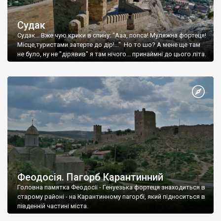
Судак
Судак... Вже чую крики в спину: "Ааа, попса! Муляжна фортеця!
Місце,туристами затерте до дір!..." Но то шо? А мене ще там
не було, ну не "дірявив" я там нічого... принаймні до цього літа.
Феодосія. Пагорб Карантинний
Головна памятка Феодосії - Генуезька фортеця знаходиться в
старому районі - на Карантинному пагорбі, який підноситься в
південній частині міста.