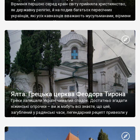
Вірменія першою серед країн світу прийняла християнство,
як державну релігію, й на подив багатьох пересічних
українців, які усіх кавказців вважають мусульманами, вірмени
є відданими вірянами Христа
Ялта. Грецька церква Феодора Тирона
Греки залишили Україні чималий спадок. Достатньо згадати
ніжинські огірочки – ви ж мабуть всі знаєте, що цей,
загублений у радянські часи, легендарний рецепт привезли у
Ніжин греки?