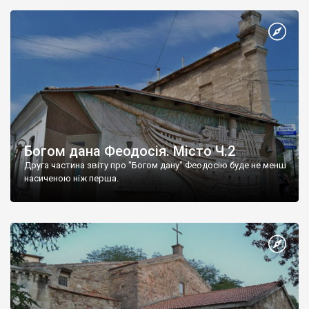
Богом дана Феодосія. Місто Ч.2
Друга частина звіту про "Богом дану" Феодосію буде не менш
насиченою ніж перша.