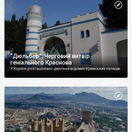
“Дюльбер”. Черговий витвір
геніального Краснова
У Кореїзі розташовано декілька відомих Кримських палаців.