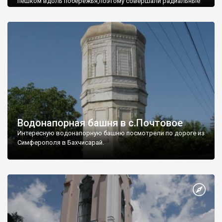
пешком вдоль побережья,поэтому совершали радиальные
вылазки из Оленевки.
Водонапорная башня в с.Почтовое
Интересную водонапорную башню посмотрели по дороге из
Симферополя в Бахчисарай.