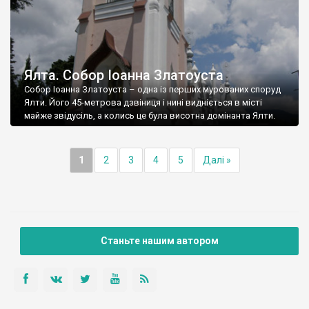
Ялта. Собор Іоанна Златоуста
Собор Іоанна Златоуста – одна із перших мурованих споруд
Ялти. Його 45-метрова дзвіниця і нині видніється в місті
майже звідусіль, а колись це була висотна домінанта Ялти.
1
2
3
4
5
Далі »
Станьте нашим автором