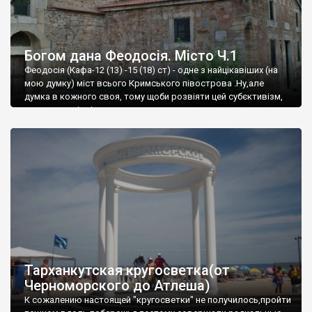
Богом дана Феодосія. Місто Ч.1
Феодосія (Кафа-12 (13) -15 (18) ст) - одне з найцікавіших (на
мою думку) міст всього Кримського півострова .Ну,але
думка в кожного своя, тому щоби розвіяти цей субєктивізм,
запрошую відвідати це
Тарханкутская кругосветка(от
Черноморского до Атлеша)
К сожалению настоящей "кругосветки" не получилось,пройти