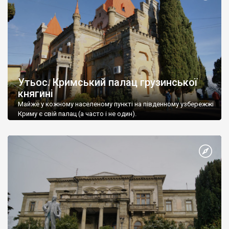
Утьос. Кримський палац грузинської
княгині
Майже у кожному населеному пункті на південному узбережжі
Криму є свій палац (а часто і не один).