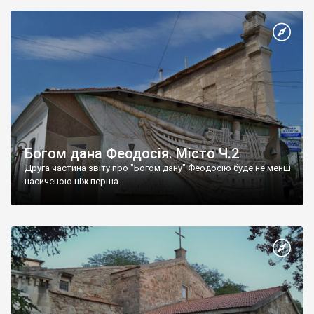
Богом дана Феодосія. Місто Ч.2
Друга частина звіту про "Богом дану" Феодосію буде не менш
насиченою ніж перша.