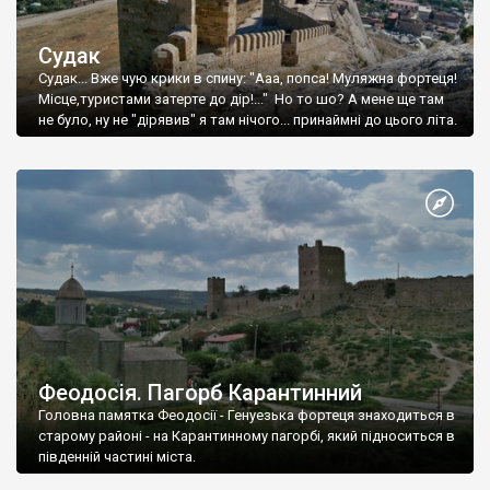
Судак
Судак... Вже чую крики в спину: "Ааа, попса! Муляжна фортеця!
Місце,туристами затерте до дір!..." Но то шо? А мене ще там
не було, ну не "дірявив" я там нічого... принаймні до цього літа.
Феодосія. Пагорб Карантинний
Головна памятка Феодосії - Генуезька фортеця знаходиться в
старому районі - на Карантинному пагорбі, який підноситься в
південній частині міста.