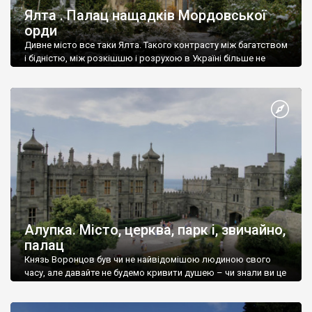
Ялта . Палац нащадків Мордовської
орди
Дивне місто все таки Ялта. Такого контрасту між багатством
і бідністю, між розкішшю і розрухою в Україні більше не
знайдеш.
Алупка. Місто, церква, парк і, звичайно,
палац
Князь Воронцов був чи не найвідомішою людиною свого
часу, але давайте не будемо кривити душею – чи знали ви це
прізвище до відвідин Алупки? Мабуть все таки ні.