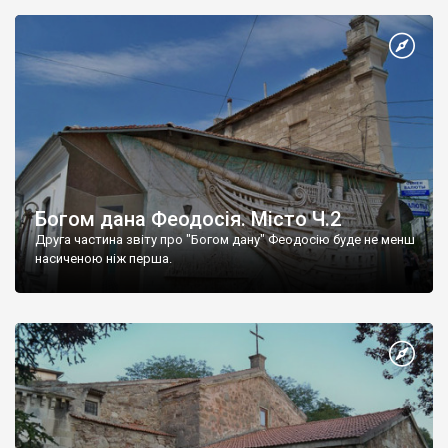
Богом дана Феодосія. Місто Ч.2
Друга частина звіту про "Богом дану" Феодосію буде не менш
насиченою ніж перша.