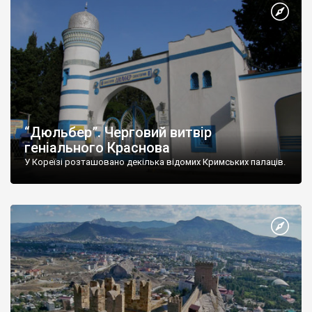
“Дюльбер”. Черговий витвір
геніального Краснова
У Кореїзі розташовано декілька відомих Кримських палаців.