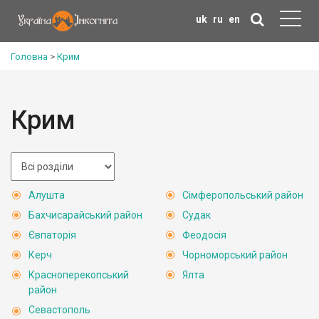
uk
ru
en
Головна
>
Крим
Крим
Алушта
Сімферопольський район
Бахчисарайський район
Судак
Євпаторія
Феодосія
Керч
Чорноморський район
Красноперекопський
Ялта
район
Севастополь