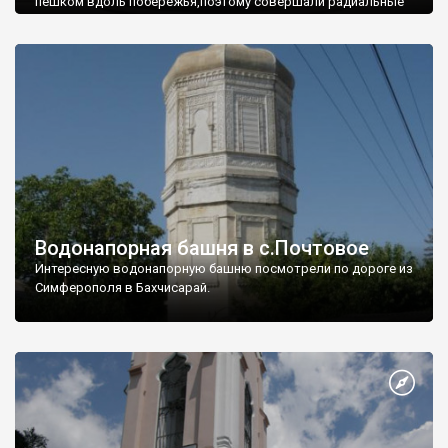
пешком вдоль побережья,поэтому совершали радиальные
вылазки из Оленевки.
Водонапорная башня в с.Почтовое
Интересную водонапорную башню посмотрели по дороге из
Симферополя в Бахчисарай.