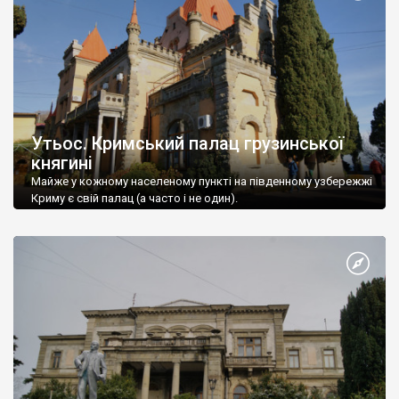
Утьос. Кримський палац грузинської
княгині
Майже у кожному населеному пункті на південному узбережжі
Криму є свій палац (а часто і не один).