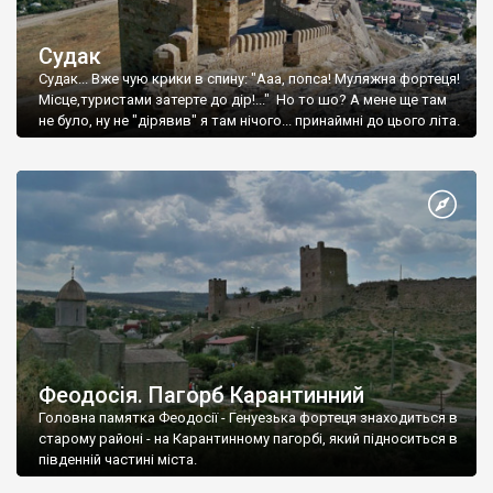
Судак
Судак... Вже чую крики в спину: "Ааа, попса! Муляжна фортеця!
Місце,туристами затерте до дір!..." Но то шо? А мене ще там
не було, ну не "дірявив" я там нічого... принаймні до цього літа.
Феодосія. Пагорб Карантинний
Головна памятка Феодосії - Генуезька фортеця знаходиться в
старому районі - на Карантинному пагорбі, який підноситься в
південній частині міста.