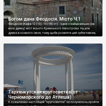
Богом дана Феодосія. Місто Ч.1
Феодосія (Кафа-12 (13) -15 (18) ст) - одне з найцікавіших (на
мою думку) міст всього Кримського півострова .Ну,але
думка в кожного своя, тому щоби розвіяти цей субєктивізм,
запрошую відвідати це
Тарханкутская кругосветка(от
Черноморского до Атлеша)
К сожалению настоящей "кругосветки" не получилось,пройти