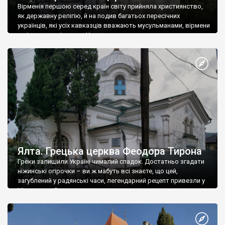
Вірменія першою серед країн світу прийняла християнство,
як державну релігію, й на подив багатьох пересічних
українців, які усіх кавказців вважають мусульманами, вірмени
є відданими вірянами Христа
Ялта. Грецька церква Феодора Тирона
Греки залишили Україні чималий спадок. Достатньо згадати
ніжинські огірочки – ви ж мабуть всі знаєте, що цей,
загублений у радянські часи, легендарний рецепт привезли у
Ніжин греки?