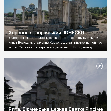
Херсонес Таврійський. ЮНЕСКО
У 988 році, після кількох місяців облоги, Великий київський
князь Володимир захопив Херсонес, візантійське, на той час,
місто. Саме взяття Херсонесу дозволило Володимиру
диктувати свої умови візантійському імператору Василю ІІ, та
одружитися з його дочкою Ганною. Цього ж року, в
Херсонесі Володимир-язичник, став Василем-християнином.
А потім було Хрещення Русі. На честь Херсонесу Таврійського
названо місто […]
Ялта. Вірменська церква Святої Ріпсіме