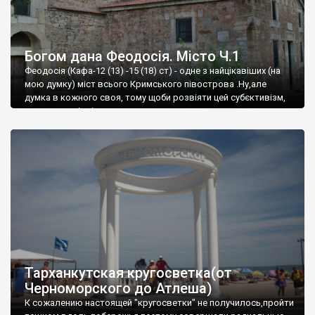
Богом дана Феодосія. Місто Ч.1
Феодосія (Кафа-12 (13) -15 (18) ст) - одне з найцікавіших (на
мою думку) міст всього Кримського півострова .Ну,але
думка в кожного своя, тому щоби розвіяти цей субєктивізм,
запрошую відвідати це
Тарханкутская кругосветка(от
Черноморского до Атлеша)
К сожалению настоящей "кругосветки" не получилось,пройти