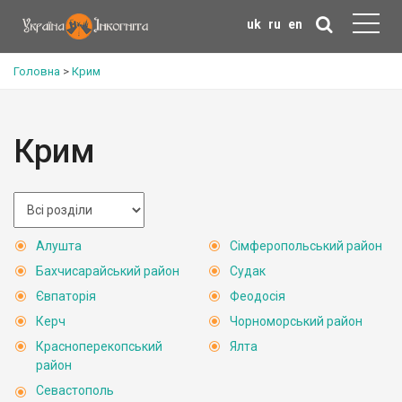
uk
ru
en
Головна
>
Крим
Крим
Алушта
Сімферопольський район
Бахчисарайський район
Судак
Євпаторія
Феодосія
Керч
Чорноморський район
Красноперекопський
Ялта
район
Севастополь