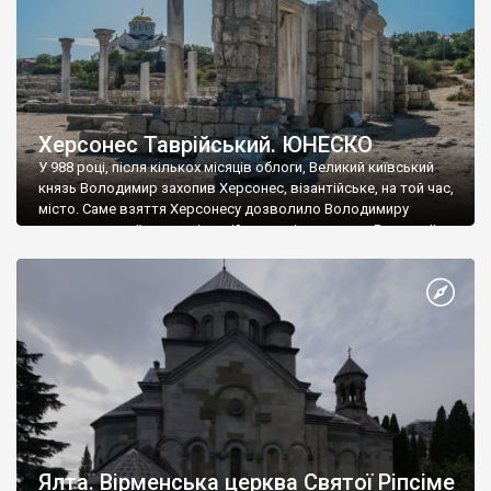
Херсонес Таврійський. ЮНЕСКО
У 988 році, після кількох місяців облоги, Великий київський
князь Володимир захопив Херсонес, візантійське, на той час,
місто. Саме взяття Херсонесу дозволило Володимиру
диктувати свої умови візантійському імператору Василю ІІ, та
одружитися з його дочкою Ганною. Цього ж року, в
Херсонесі Володимир-язичник, став Василем-християнином.
А потім було Хрещення Русі. На честь Херсонесу Таврійського
названо місто […]
Ялта. Вірменська церква Святої Ріпсіме