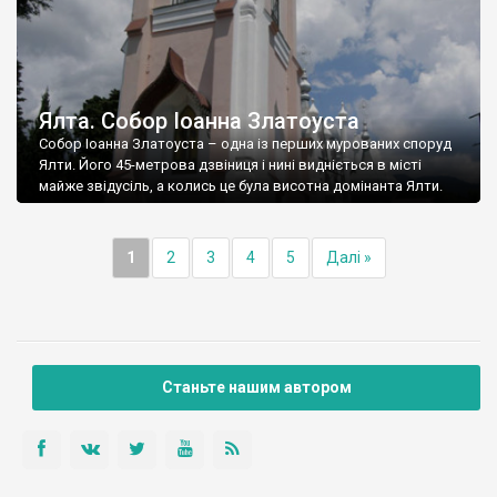
Ялта. Собор Іоанна Златоуста
Собор Іоанна Златоуста – одна із перших мурованих споруд
Ялти. Його 45-метрова дзвіниця і нині видніється в місті
майже звідусіль, а колись це була висотна домінанта Ялти.
1
2
3
4
5
Далі »
Станьте нашим автором