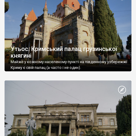
Утьос. Кримський палац грузинської
княгині
Майже у кожному населеному пункті на південному узбережжі
Криму є свій палац (а часто і не один).