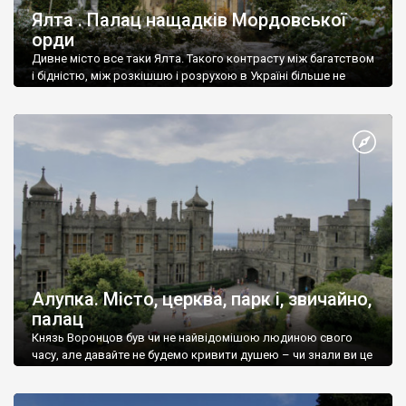
Ялта . Палац нащадків Мордовської
орди
Дивне місто все таки Ялта. Такого контрасту між багатством
і бідністю, між розкішшю і розрухою в Україні більше не
знайдеш.
Алупка. Місто, церква, парк і, звичайно,
палац
Князь Воронцов був чи не найвідомішою людиною свого
часу, але давайте не будемо кривити душею – чи знали ви це
прізвище до відвідин Алупки? Мабуть все таки ні.