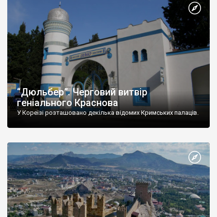
“Дюльбер”. Черговий витвір
геніального Краснова
У Кореїзі розташовано декілька відомих Кримських палаців.