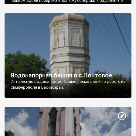
пешком вдоль побережья,поэтому совершали радиальные
вылазки из Оленевки.
Водонапорная башня в с.Почтовое
Интересную водонапорную башню посмотрели по дороге из
Симферополя в Бахчисарай.