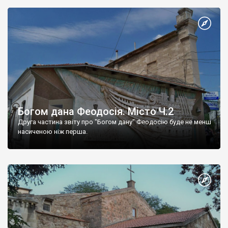
Богом дана Феодосія. Місто Ч.2
Друга частина звіту про "Богом дану" Феодосію буде не менш
насиченою ніж перша.