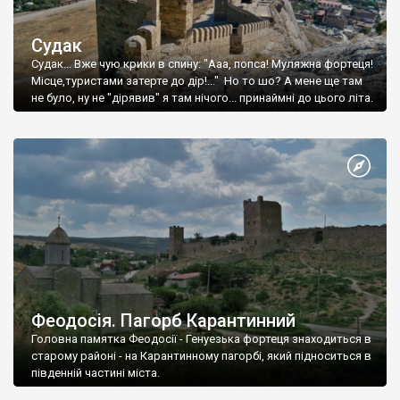
Судак
Судак... Вже чую крики в спину: "Ааа, попса! Муляжна фортеця!
Місце,туристами затерте до дір!..." Но то шо? А мене ще там
не було, ну не "дірявив" я там нічого... принаймні до цього літа.
Феодосія. Пагорб Карантинний
Головна памятка Феодосії - Генуезька фортеця знаходиться в
старому районі - на Карантинному пагорбі, який підноситься в
південній частині міста.