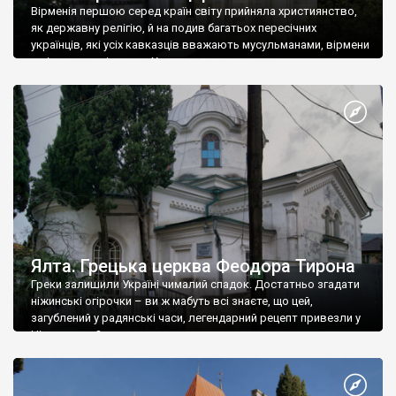
Вірменія першою серед країн світу прийняла християнство,
як державну релігію, й на подив багатьох пересічних
українців, які усіх кавказців вважають мусульманами, вірмени
є відданими вірянами Христа
Ялта. Грецька церква Феодора Тирона
Греки залишили Україні чималий спадок. Достатньо згадати
ніжинські огірочки – ви ж мабуть всі знаєте, що цей,
загублений у радянські часи, легендарний рецепт привезли у
Ніжин греки?