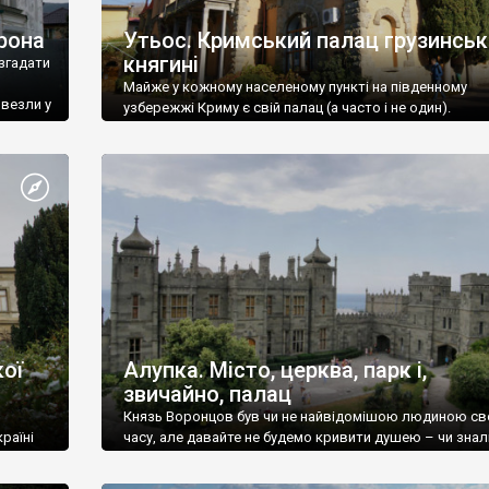
рона
Утьос. Кримський палац грузинськ
княгині
згадати
Майже у кожному населеному пункті на південному
ивезли у
узбережжі Криму є свій палац (а часто і не один).
ої
Алупка. Місто, церква, парк і,
звичайно, палац
Князь Воронцов був чи не найвідомішою людиною св
раїні
часу, але давайте не будемо кривити душею – чи знал
це прізвище до відвідин Алупки? Мабуть все таки ні.