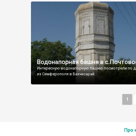
Водонапорная башня в с.Почтово
Интересную водонапорную башню посмотрели по д
из Симферополя в Бахчисарай.
1
Про 