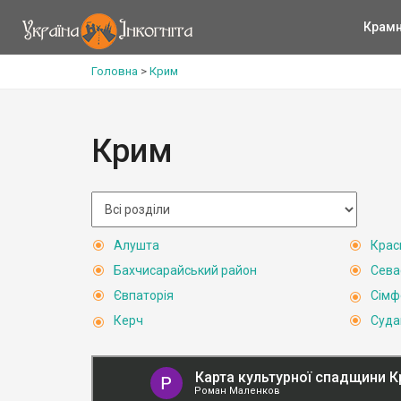
Крам
Головна
>
Крим
Крим
Алушта
Крас
Бахчисарайський район
Сева
Євпаторія
Сімф
Керч
Суда