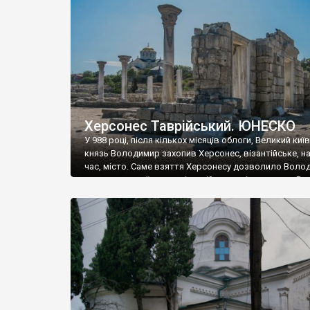
музею «Новгородський музей-заповідник» сотні арт
візантійської доби. Раритети викрадені з фондів об’
культурної спадщини ЮНЕСКО «Херсонеса Таврійсько
Офіційно – на виставку «Золото Візантії», але експер
влада в Україні вважають це лише […]
Херсонес Таврійський. ЮНЕСКО
У 988 році, після кількох місяців облоги, Великий киї
князь Володимир захопив Херсонес, візантійське, на
час, місто. Саме взяття Херсонесу дозволило Воло
диктувати свої умови візантійському імператору Вас
та одружитися з його дочкою Ганною. Цього ж року,
Херсонесі Володимир-язичник, став Василем-
християнином. А потім було Хрещення Русі. На честь
Херсонесу Таврійського названо місто […]