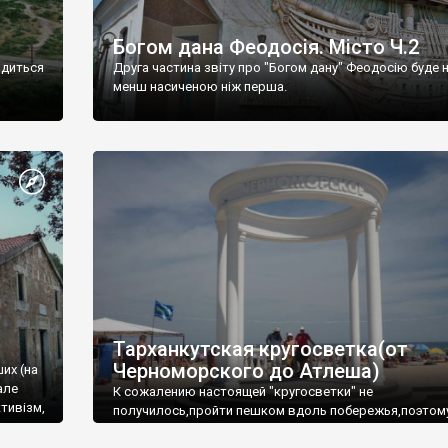
Богом дана Феодосія. Місто Ч.2
одиться
Друга частина звіту про "Богом дану" Феодосію буде 
менш насиченою ніж перша.
Тарханкутская кругосветка(от
Черноморского до Атлеша)
ших (на
але
К сожалению настоящей "кругосветки" не
тивізм,
получилось,пройти пешком вдоль побережья,поэтом
совершали радиальные вылазки из Оленевки.