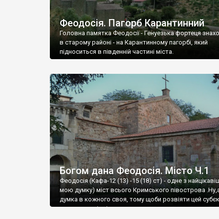
Феодосія. Пагорб Карантинний
Головна памятка Феодосії - Генуезька фортеця знах
в старому районі - на Карантинному пагорбі, який
підноситься в південній частині міста.
Богом дана Феодосія. Місто Ч.1
Феодосія (Кафа-12 (13) -15 (18) ст) - одне з найцікаві
мою думку) міст всього Кримського півострова .Ну,
думка в кожного своя, тому щоби розвіяти цей субєк
запрошую відвідати це