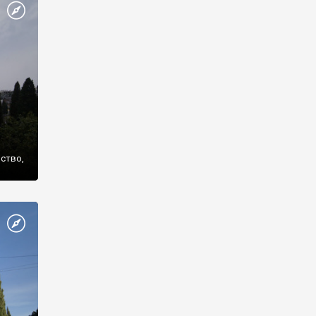
же
нство,