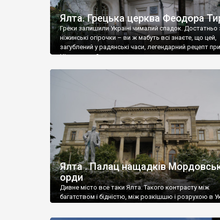
Ялта. Грецька церква Феодора Ти
Греки залишили Україні чималий спадок. Достатньо 
ніжинські огірочки – ви ж мабуть всі знаєте, що цей,
загублений у радянські часи, легендарний рецепт пр
Ніжин греки?
Ялта . Палац нащадків Мордовськ
орди
Дивне місто все таки Ялта. Такого контрасту між
багатством і бідністю, між розкішшю і розрухою в Ук
більше не знайдеш.