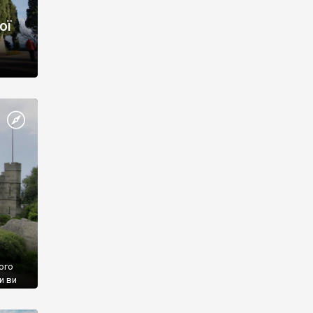
ої
ого
и ви