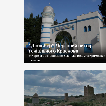
“Дюльбер”. Черговий витвір
геніального Краснова
У Кореїзі розташовано декілька відомих Кримських
палаців.