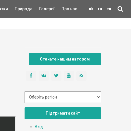
ятки
Природа
Галереї
Про нас
uk
ru
en
Станьте нашим автором
Підтримати сайт
Вхід