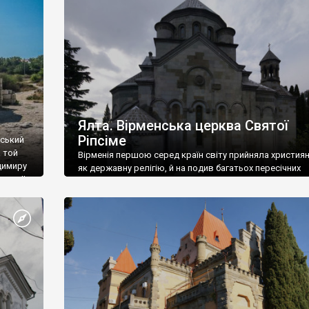
ефактів
називаються «повстяками» (postaki)…” “Вино. Крим
єкту
виробляє відмінне вино і його вдосталь: воно все ду
го».
легке біле і дуже […]
ти та
Ялта. Вірменська церква Святої
Ріпсіме
вський
 той
Вірменія першою серед країн світу прийняла христия
димиру
як державну релігію, й на подив багатьох пересічних
илю ІІ,
українців, які усіх кавказців вважають мусульманами,
 в
вірмени є відданими вірянами Христа