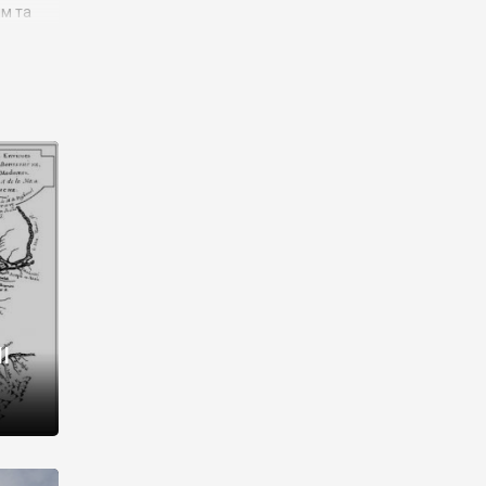
им та
ора і
є
го типу,
ей-
рний
ста:
 райони
від 2
I
і,
рукти,
 котрі