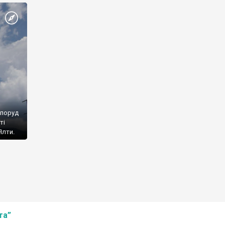
споруд
ті
Ялти.
та”