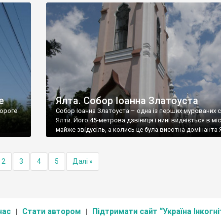
е
Ялта. Собор Іоанна Златоуста
ороге
Собор Іоанна Златоуста – одна із перших мурованих 
Ялти. Його 45-метрова дзвіниця і нині видніється в міс
майже звідусіль, а колись це була висотна домінанта 
2
3
4
5
Далі »
нас
Стати автором
Підтримати сайт “Україна Інкогні