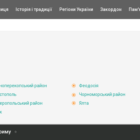
ниця
Історія і традиції
Регіони України
Закордон
Пам'
ноперекопський район
Феодосія
стополь
Чорноморський район
еропольський район
Ялта
к