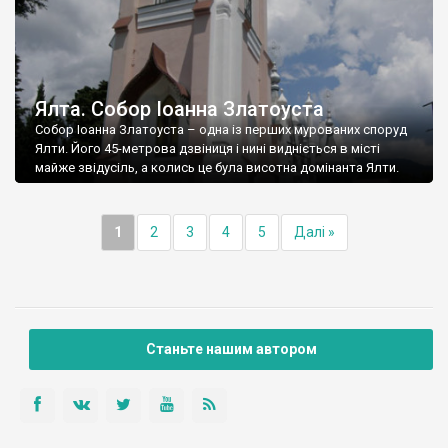
Ялта. Собор Іоанна Златоуста
Собор Іоанна Златоуста – одна із перших мурованих споруд
Ялти. Його 45-метрова дзвіниця і нині видніється в місті
майже звідусіль, а колись це була висотна домінанта Ялти.
1
2
3
4
5
Далі »
Станьте нашим автором