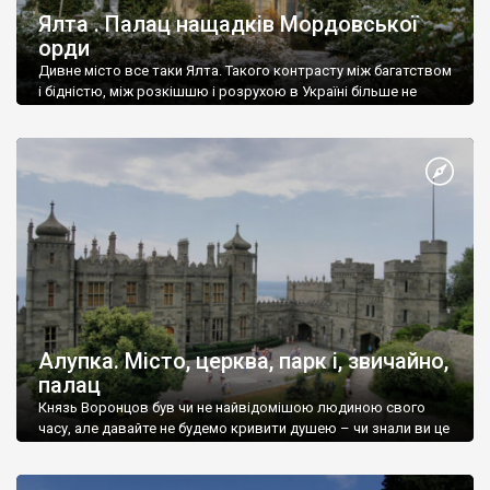
Ялта . Палац нащадків Мордовської
орди
Дивне місто все таки Ялта. Такого контрасту між багатством
і бідністю, між розкішшю і розрухою в Україні більше не
знайдеш.
Алупка. Місто, церква, парк і, звичайно,
палац
Князь Воронцов був чи не найвідомішою людиною свого
часу, але давайте не будемо кривити душею – чи знали ви це
прізвище до відвідин Алупки? Мабуть все таки ні.