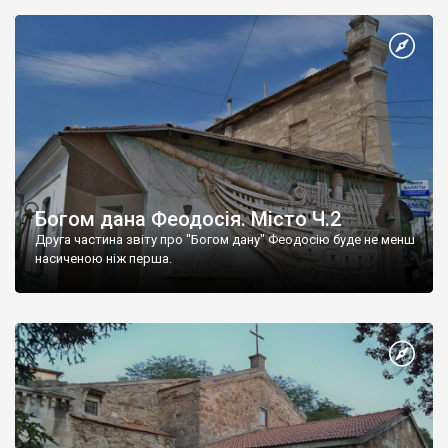
Богом дана Феодосія. Місто Ч.2
Друга частина звіту про "Богом дану" Феодосію буде не менш
насиченою ніж перша.