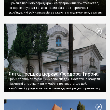
Вірменія першою серед країн світу прийняла християнство,
як державну релігію, й на подив багатьох пересічних
українців, які усіх кавказців вважають мусульманами, вірмени
є відданими вірянами Христа
Ялта. Грецька церква Феодора Тирона
Греки залишили Україні чималий спадок. Достатньо згадати
ніжинські огірочки – ви ж мабуть всі знаєте, що цей,
загублений у радянські часи, легендарний рецепт привезли у
Ніжин греки?