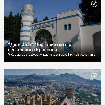
“Дюльбер”. Черговий витвір
геніального Краснова
У Кореїзі розташовано декілька відомих Кримських палаців.