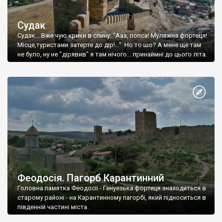
Судак
Судак... Вже чую крики в спину: "Ааа, попса! Муляжна фортеця!
Місце,туристами затерте до дір!..." Но то шо? А мене ще там
не було, ну не "дірявив" я там нічого... принаймні до цього літа.
Феодосія. Пагорб Карантинний
Головна памятка Феодосії - Генуезька фортеця знаходиться в
старому районі - на Карантинному пагорбі, який підноситься в
південній частині міста.