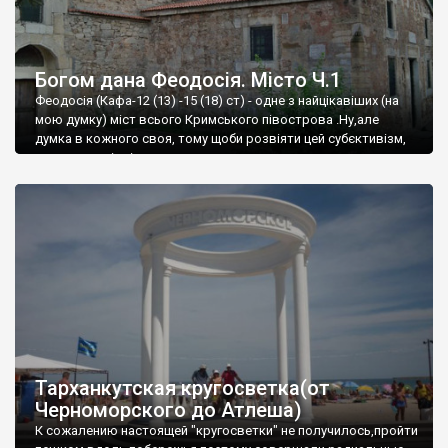
Богом дана Феодосія. Місто Ч.1
Феодосія (Кафа-12 (13) -15 (18) ст) - одне з найцікавіших (на
мою думку) міст всього Кримського півострова .Ну,але
думка в кожного своя, тому щоби розвіяти цей субєктивізм,
запрошую відвідати це
Тарханкутская кругосветка(от
Черноморского до Атлеша)
К сожалению настоящей "кругосветки" не получилось,пройти