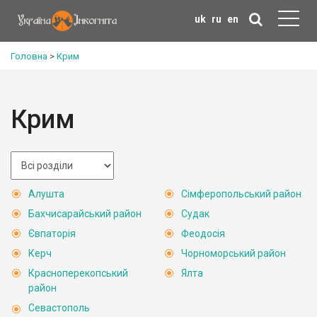
uk
ru
en
Головна
>
Крим
Крим
Алушта
Сімферопольський район
Бахчисарайський район
Судак
Євпаторія
Феодосія
Керч
Чорноморський район
Красноперекопський
Ялта
район
Севастополь