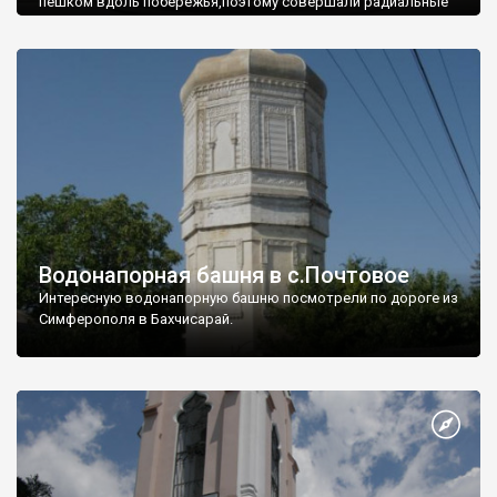
пешком вдоль побережья,поэтому совершали радиальные
вылазки из Оленевки.
Водонапорная башня в с.Почтовое
Интересную водонапорную башню посмотрели по дороге из
Симферополя в Бахчисарай.