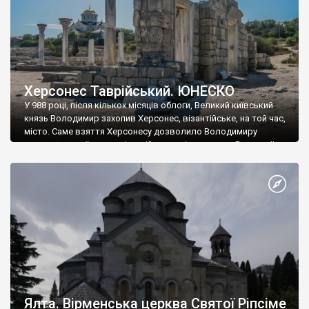
Херсонес Таврійський. ЮНЕСКО
У 988 році, після кількох місяців облоги, Великий київський
князь Володимир захопив Херсонес, візантійське, на той час,
місто. Саме взяття Херсонесу дозволило Володимиру
диктувати свої умови візантійському імператору Василю ІІ, та
одружитися з його дочкою Ганною. Цього ж року, в
Херсонесі Володимир-язичник, став Василем-християнином.
А потім було Хрещення Русі. На честь Херсонесу Таврійського
названо місто […]
Ялта. Вірменська церква Святої Ріпсіме