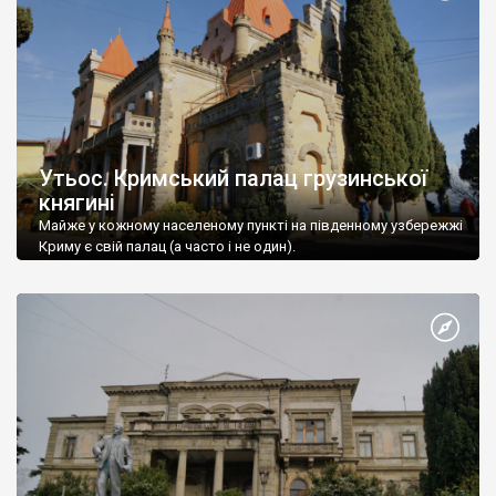
Утьос. Кримський палац грузинської
княгині
Майже у кожному населеному пункті на південному узбережжі
Криму є свій палац (а часто і не один).