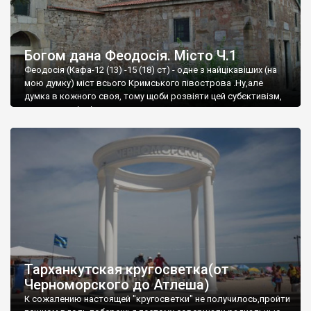
Богом дана Феодосія. Місто Ч.1
Феодосія (Кафа-12 (13) -15 (18) ст) - одне з найцікавіших (на
мою думку) міст всього Кримського півострова .Ну,але
думка в кожного своя, тому щоби розвіяти цей субєктивізм,
запрошую відвідати це
Тарханкутская кругосветка(от
Черноморского до Атлеша)
К сожалению настоящей "кругосветки" не получилось,пройти