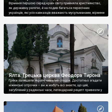
Вірменія першою серед країн світу прийняла християнство,
як державну релігію, й на подив багатьох пересічних
українців, які усіх кавказців вважають мусульманами, вірмени
є відданими вірянами Христа
Ялта. Грецька церква Феодора Тирона
Греки залишили Україні чималий спадок. Достатньо згадати
ніжинські огірочки – ви ж мабуть всі знаєте, що цей,
загублений у радянські часи, легендарний рецепт привезли у
Ніжин греки?