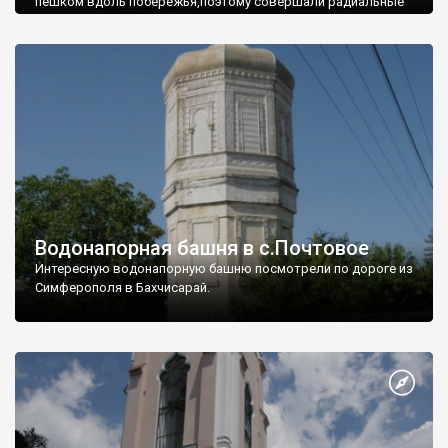
пешком вдоль побережья,поэтому совершали радиальные
вылазки из Оленевки.
Водонапорная башня в с.Почтовое
Интересную водонапорную башню посмотрели по дороге из
Симферополя в Бахчисарай.