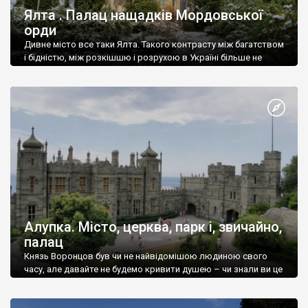
Ялта . Палац нащадків Мордовської
орди
Дивне місто все таки Ялта. Такого контрасту між багатством
і бідністю, між розкішшю і розрухою в Україні більше не
знайдеш.
Алупка. Місто, церква, парк і, звичайно,
палац
Князь Воронцов був чи не найвідомішою людиною свого
часу, але давайте не будемо кривити душею – чи знали ви це
прізвище до відвідин Алупки? Мабуть все таки ні.