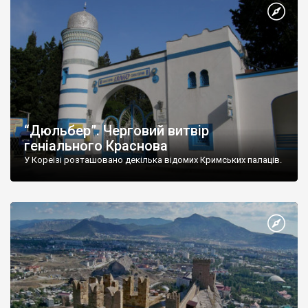
“Дюльбер”. Черговий витвір
геніального Краснова
У Кореїзі розташовано декілька відомих Кримських палаців.