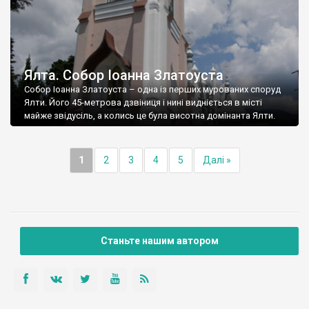
Ялта. Собор Іоанна Златоуста
Собор Іоанна Златоуста – одна із перших мурованих споруд
Ялти. Його 45-метрова дзвіниця і нині видніється в місті
майже звідусіль, а колись це була висотна домінанта Ялти.
1
2
3
4
5
Далі »
Станьте нашим автором