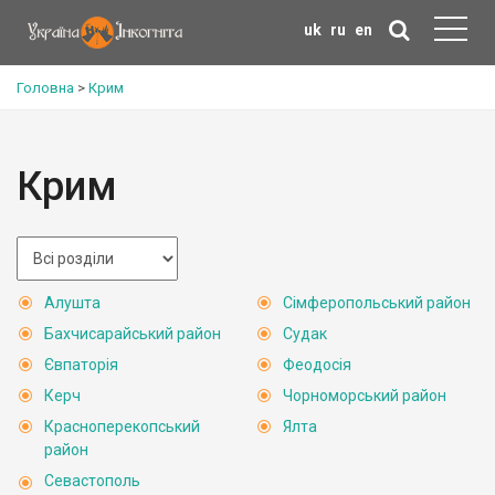
uk
ru
en
Головна
>
Крим
Крим
Алушта
Сімферопольський район
Бахчисарайський район
Судак
Євпаторія
Феодосія
Керч
Чорноморський район
Красноперекопський
Ялта
район
Севастополь