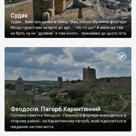
Судак
Судак... Вже чую крики в спину: "Ааа, попса! Муляжна фортеця!
Місце,туристами затерте до дір!..." Но то шо? А мене ще там
не було, ну не "дірявив" я там нічого... принаймні до цього літа.
Феодосія. Пагорб Карантинний
Головна памятка Феодосії - Генуезька фортеця знаходиться в
старому районі - на Карантинному пагорбі, який підноситься в
південній частині міста.