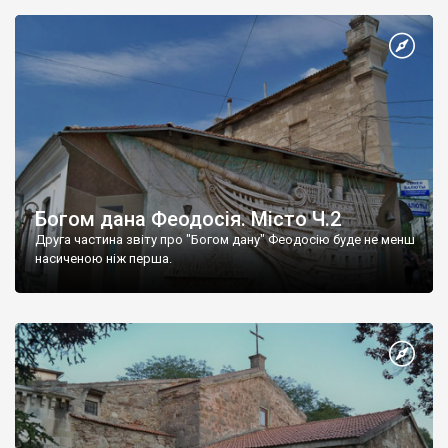
Богом дана Феодосія. Місто Ч.2
Друга частина звіту про "Богом дану" Феодосію буде не менш
насиченою ніж перша.