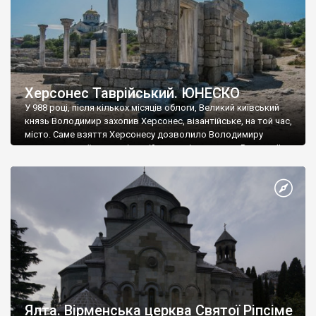
Херсонес Таврійський. ЮНЕСКО
У 988 році, після кількох місяців облоги, Великий київський
князь Володимир захопив Херсонес, візантійське, на той час,
місто. Саме взяття Херсонесу дозволило Володимиру
диктувати свої умови візантійському імператору Василю ІІ, та
одружитися з його дочкою Ганною. Цього ж року, в
Херсонесі Володимир-язичник, став Василем-християнином.
А потім було Хрещення Русі. На честь Херсонесу Таврійського
названо місто […]
Ялта. Вірменська церква Святої Ріпсіме