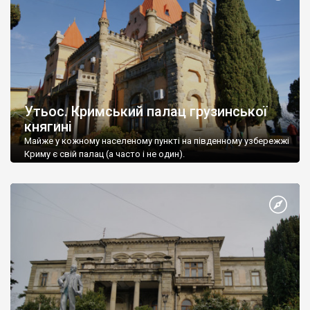
Утьос. Кримський палац грузинської
княгині
Майже у кожному населеному пункті на південному узбережжі
Криму є свій палац (а часто і не один).