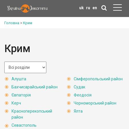
uk
ru
en
Головна
>
Крим
Крим
Алушта
Сімферопольський район
Бахчисарайський район
Судак
Євпаторія
Феодосія
Керч
Чорноморський район
Красноперекопський
Ялта
район
Севастополь