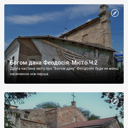
Богом дана Феодосія. Місто Ч.2
Друга частина звіту про "Богом дану" Феодосію буде не менш
насиченою ніж перша.