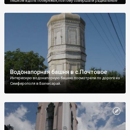
пешком вдоль побережья,поэтому совершали радиальные
вылазки из Оленевки.
Водонапорная башня в с.Почтовое
Интересную водонапорную башню посмотрели по дороге из
Симферополя в Бахчисарай.