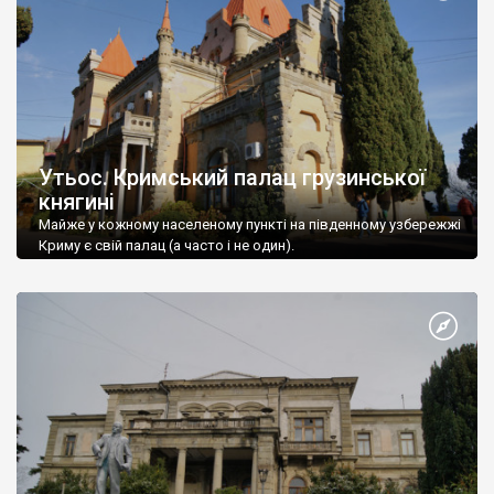
Утьос. Кримський палац грузинської
княгині
Майже у кожному населеному пункті на південному узбережжі
Криму є свій палац (а часто і не один).