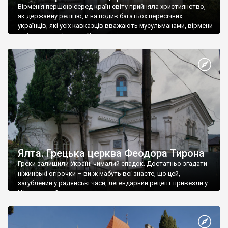
Вірменія першою серед країн світу прийняла християнство,
як державну релігію, й на подив багатьох пересічних
українців, які усіх кавказців вважають мусульманами, вірмени
є відданими вірянами Христа
Ялта. Грецька церква Феодора Тирона
Греки залишили Україні чималий спадок. Достатньо згадати
ніжинські огірочки – ви ж мабуть всі знаєте, що цей,
загублений у радянські часи, легендарний рецепт привезли у
Ніжин греки?