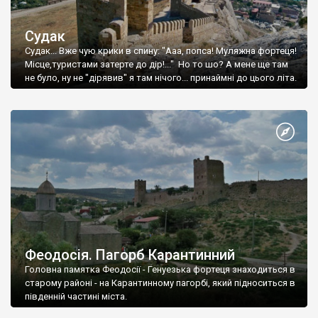
Судак
Судак... Вже чую крики в спину: "Ааа, попса! Муляжна фортеця!
Місце,туристами затерте до дір!..." Но то шо? А мене ще там
не було, ну не "дірявив" я там нічого... принаймні до цього літа.
Феодосія. Пагорб Карантинний
Головна памятка Феодосії - Генуезька фортеця знаходиться в
старому районі - на Карантинному пагорбі, який підноситься в
південній частині міста.