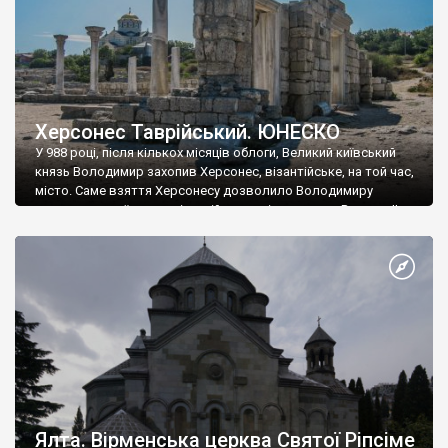
Херсонес Таврійський. ЮНЕСКО
У 988 році, після кількох місяців облоги, Великий київський
князь Володимир захопив Херсонес, візантійське, на той час,
місто. Саме взяття Херсонесу дозволило Володимиру
диктувати свої умови візантійському імператору Василю ІІ, та
одружитися з його дочкою Ганною. Цього ж року, в
Херсонесі Володимир-язичник, став Василем-християнином.
А потім було Хрещення Русі. На честь Херсонесу Таврійського
названо місто […]
Ялта. Вірменська церква Святої Ріпсіме