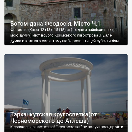
Богом дана Феодосія. Місто Ч.1
Феодосія (Кафа-12 (13) -15 (18) ст) - одне з найцікавіших (на
мою думку) міст всього Кримського півострова .Ну,але
думка в кожного своя, тому щоби розвіяти цей субєктивізм,
запрошую відвідати це
Тарханкутская кругосветка(от
Черноморского до Атлеша)
К сожалению настоящей "кругосветки" не получилось,пройти