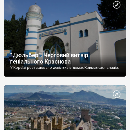
“Дюльбер”. Черговий витвір
геніального Краснова
У Кореїзі розташовано декілька відомих Кримських палаців.