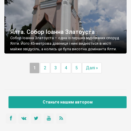
Ялта. Собор Іоанна Златоуста
Собор Іоанна Златоуста – одна із перших мурованих споруд
Ялти. Його 45-метрова дзвіниця і нині видніється в місті
майже звідусіль, а колись це була висотна домінанта Ялти.
1
2
3
4
5
Далі »
Станьте нашим автором