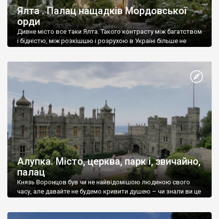
Ялта . Палац нащадків Мордовської
орди
Дивне місто все таки Ялта. Такого контрасту між багатством
і бідністю, між розкішшю і розрухою в Україні більше не
знайдеш.
Алупка. Місто, церква, парк і, звичайно,
палац
Князь Воронцов був чи не найвідомішою людиною свого
часу, але давайте не будемо кривити душею – чи знали ви це
прізвище до відвідин Алупки? Мабуть все таки ні.