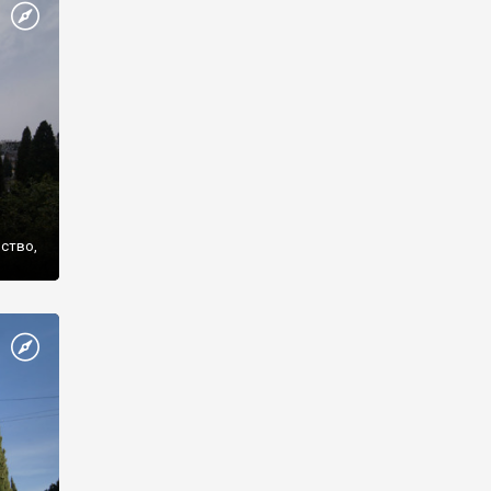
же
нство,