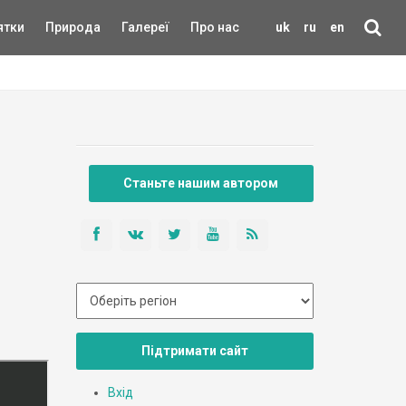
ятки
Природа
Галереї
Про нас
uk
ru
en
Станьте нашим автором
Підтримати сайт
Вхід