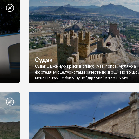
Судак
Судак... Вже чую крики в спину: "Ааа, попса! Муляжна
фортеця! Місце,туристами затерте до дір!..." Но то шо
мене ще там не було, ну не "дірявив" я там нічого...
принаймні до цього літа.