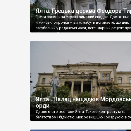
Ялта. Грецька церква Феодора Ти
Греки залишили Україні чималий спадок. Достатньо 
ніжинські огірочки – ви ж мабуть всі знаєте, що цей,
загублений у радянські часи, легендарний рецепт пр
Ніжин греки?
Ялта . Палац нащадків Мордовськ
орди
Дивне місто все таки Ялта. Такого контрасту між
багатством і бідністю, між розкішшю і розрухою в Ук
більше не знайдеш.