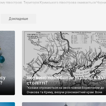
ому півострові. Територія Кримського півострова омивається Чорн
чного океану. Півострів приблизно однаково віддалений від екват
Криму переважають морські кордони, довжина берегової лінії склада
гіону складає 2135 тис. чоловік
Докладніше
ться на 14 районів. У Криму розташовано 16 міст, 56 селищ місько
– Сімферополь, Алушта,
Армянськ, Джанкой
, Євпаторія,
Керч
,
ють республіканське підпорядкування.
навчий музей, Сімферопольський художній музей, Лівадійський муз
ький музей мистецтв,
Бахчисарайський державний історико-культу
зташовані: столиця царських скіфів –
Неаполь Скіфський
, античні мі
ік, візантійські поселення: Горзувити,
Алустон
.
природних ландшафтів. Північна його частину займає степ; південні
овж південного узбережжя Кримських гір лежить прибережна смуга (
есу
Яке вино полюбляли українці в XVII
та, Алупка, Симеїз,
Гурзуф
, Місхор, Лівадія, Форос,
Алушта
.
?
столітті?
“Козаки спускаються на своїх човнах Бористеном до
Очакова та Криму, везучи різноманітний крам. Вони
,
продають шкіри, тютюн (kasak-tutun), мотузки, конопл
Ще у
полотно, вугілля, рибу, а купують сіль, вина, сушені ф
авного
олію, мило, ладан, кінське спорядження, овечі тулупи,