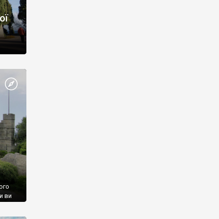
ої
ого
и ви