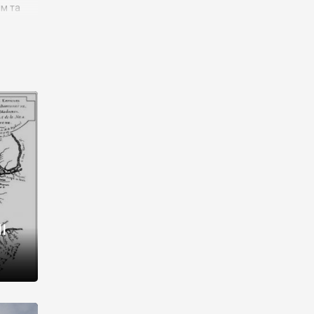
им та
ора і
є
го типу,
ей-
рний
ста:
 райони
від 2
I
і,
рукти,
 котрі