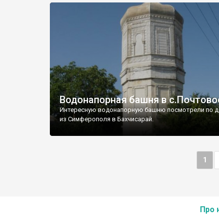
Водонапорная башня в с.Почтово
Интересную водонапорную башню посмотрели по д
из Симферополя в Бахчисарай.
1
Про 