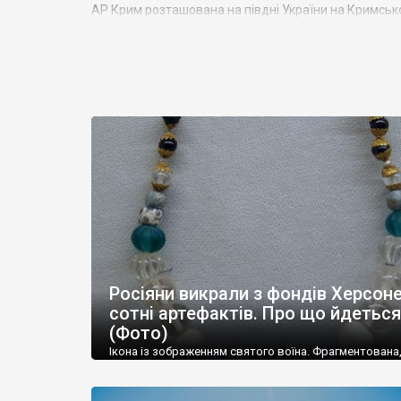
АР Крим розташована на півдні України на Кримськ
Азовським морями, що належать до басейну Атланти
Північного полюсу. Займає площу 27 тис. кв. км. У 
близько 1000 км. Загальна чисельність населення ре
Адміністративно Автономна Республіка Крим поділяє
957 сільських населених пунктів. Одинадцять міст 
Красноперекопськ, Саки, Судак, Феодосія,
Ялта
– ма
Визначні музеї: Кримський республіканський краєз
палац, будинок-музей Чєхова А.П. Кримськотатарс
заповідник
та ін. На Кримському півострові були ро
Херсонес,
Пантикапей, Німфей
, Керкінітида, Киммер
Кримський півострів відрізняється різноманітністю 
півострова – це покриті лісами Кримські гори. Взд
Росіяни викрали з фондів Херсон
до 5 км), де розміщені всесвітньо відомі курорти: Ял
сотні артефактів. Про що йдеться
(Фото)
Ікона із зображенням святого воїна. Фрагментована
втрачена нижня частина. Стеатит. XI-XII ст. Візантія. 
травні російські окупанти вивезли з Криму до держ