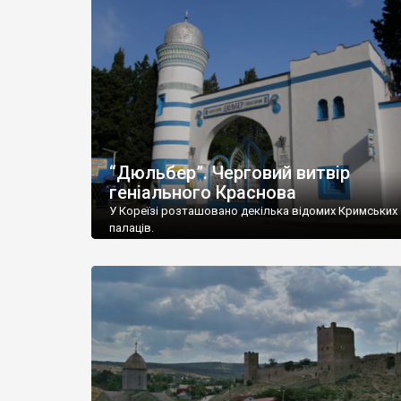
“Дюльбер”. Черговий витвір
геніального Краснова
У Кореїзі розташовано декілька відомих Кримських
палаців.